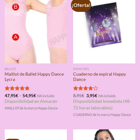
¡Oferta!
BALLET
DANCERS
Maillot de Ballet Happy Dance
Cuaderno de espiral Happy
Lycra
Dance
El
El
Valorado
47,95
€
–
54,95
€
Valorado
8,95
€
3,95
€
IVA incluido
IVA incluido
precio
precio
con
4.75
con
4.00
Disponibilidad en Almacén
Disponibilidad Inmediata (48-
original
actual
de 5
de 5
era:
es:
72 horas laborables)
MAILLOT de la marca Happy Dance
8,95€.
3,95€.
CUADERNO de la marca Happy Dance