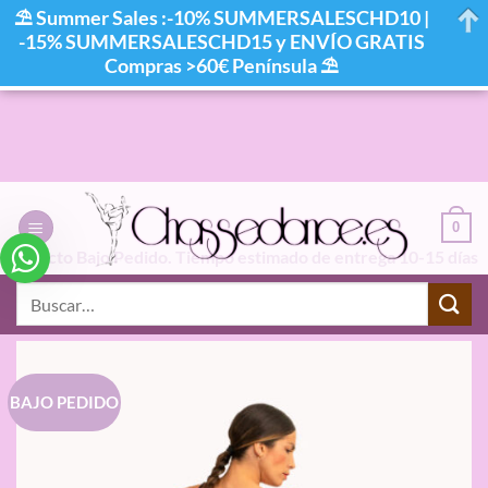
⛱ Summer Sales :-10% SUMMERSALESCHD10 |
-15% SUMMERSALESCHD15 y ENVÍO GRATIS
Compras >60€ Península ⛱
Saltar
al
contenido
0
Producto Bajo Pedido. Tiempo estimado de entrega 10-15 días
laborables
Buscar
por:
BAJO PEDIDO