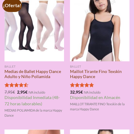
¡Oferta!
BALLET
BALLET
Medias de Ballet Happy Dance
Maillot Tirante Fino Texskin
Adulto y Niño Poliamida
Happy Dance
El
El
Valorado
7,95
€
2,95
€
Valorado
32,95
€
IVA incluido
IVA incluido
precio
precio
con
4.50
con
4.75
Disponibilidad Inmediata (48-
Disponibilidad en Almacén
original
actual
de 5
de 5
era:
es:
72 horas laborables)
MAILLOT TIRANTE FINO Texskin de la
7,95€.
2,95€.
marca Happy Dance
MEDIAS POLIAMIDA de la marca Happy
Dance