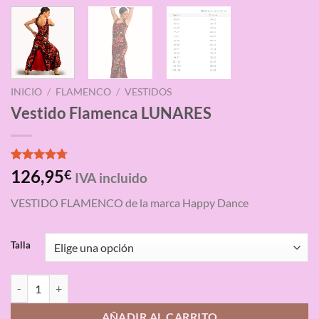
INICIO
/
FLAMENCO
/
VESTIDOS
Vestido Flamenca LUNARES
Valorado
3
126,95
€
IVA incluido
con
4.67
de 5 en
VESTIDO FLAMENCO de la marca Happy Dance
base a
valoraciones
de clientes
Talla
Vestido Flamenca LUNARES cantidad
AÑADIR AL CARRITO