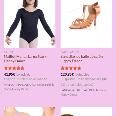
BALLET
BAILE LATINO
Maillot Manga Larga Texskin
Sandalias de baile de salón
Happy Dance
Happy Dance
Valorado
41,95
€
Valorado
120,95
€
IVA incluido
IVA incluido
con
4.50
con
4.75
Disponibilidad en Almacén
Disponibilidad Inmediata (48-
de 5
de 5
72 horas laborables)
MAILLOT MANGA LARGA TEXSKIN de la
marca Happy Dance
SANDALIA BAILE SALÓN de la marca
Happy Dance