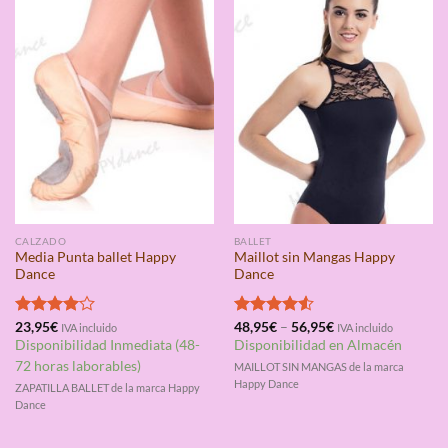
CALZADO
BALLET
Media Punta ballet Happy
Maillot sin Mangas Happy
Dance
Dance
Valorado
23,95
€
Valorado
48,95
€
–
56,95
€
IVA incluido
IVA incluido
con
4.00
con
4.50
Disponibilidad Inmediata (48-
Disponibilidad en Almacén
de 5
de 5
72 horas laborables)
MAILLOT SIN MANGAS de la marca
Happy Dance
ZAPATILLA BALLET de la marca Happy
Dance