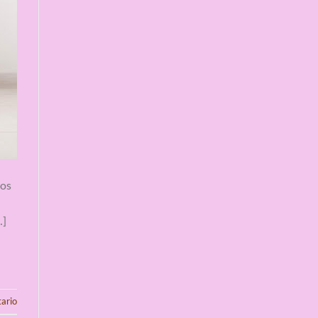
nos
…]
ario