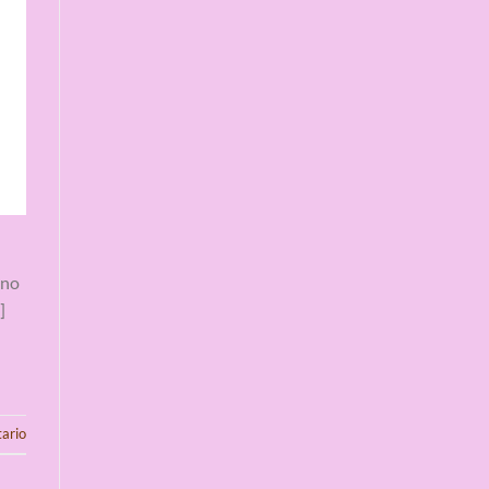
ino
]
ario