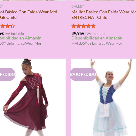
ET
BALLET
lot Básico Con Falda Wear Moi
Maillot Básico Con Falda Wear M
GE Child
ENTRECHAT Child
rado
5
€
Valorado
39,95
€
IVA incluido
IVA incluido
onibilidad en Almacén
Disponibilidad en Almacén
4.33
con
5.00
de 5
OT de la marca Wear Moi
MAILLOT de la marca Wear Moi
 PEDIDO
BAJO PEDIDO