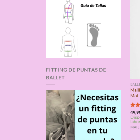
FITTING DE PUNTAS DE
BALLET
BALL
Mail
Moi
Valo
49,9
Disp
con
labo
de 5
MAILL