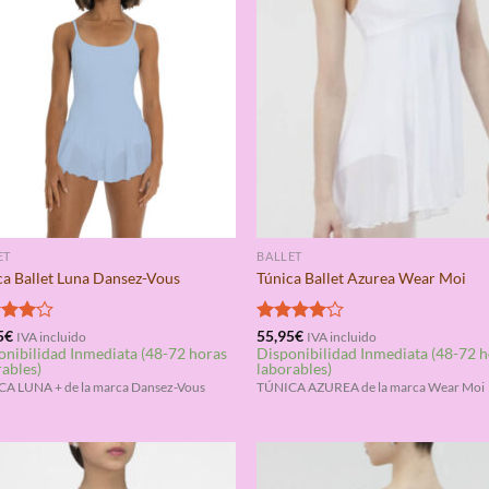
ET
BALLET
ca Ballet Luna Dansez-Vous
Túnica Ballet Azurea Wear Moi
rado
5
€
Valorado
55,95
€
IVA incluido
IVA incluido
onibilidad Inmediata (48-72 horas
Disponibilidad Inmediata (48-72 
4.00
con
4.00
rables)
laborables)
de 5
A LUNA + de la marca Dansez-Vous
TÚNICA AZUREA de la marca Wear Moi