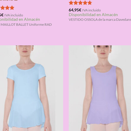
Valorado
64,95
€
IVA incluido
Disponibilidad en Almacén
con
4.67
rado
5
€
IVA incluido
onibilidad en Almacén
de 5
5.00
VESTIDO OSSOLA de la marca Davedan
h MAILLOT BALLET Uniforme RAD