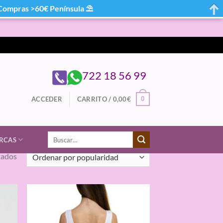
mpras >60€ Península ⛱
722 18 56 99
0
ACCEDER
CARRITO /
0,00
€
Buscar
RCAS
por:
Ordenado
tados
por
popularidad