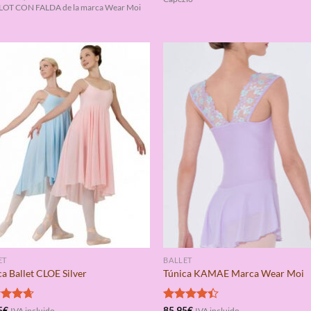
OT CON FALDA de la marca Wear Moi
ET
BALLET
a Ballet CLOE Silver
Túnica KAMAE Marca Wear Moi
rado
5
€
Valorado
85,95
€
IVA incluido
IVA incluido