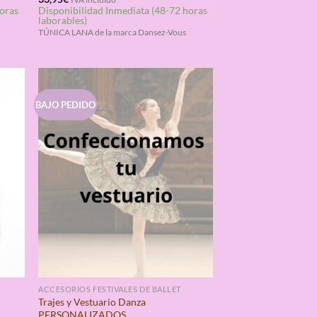
horas
Disponibilidad Inmediata (48-72 horas
con
4.33
laborables)
de 5
TÚNICA LANA de la marca Dansez-Vous
BAJO PEDIDO
ACCESORIOS FESTIVALES DE BALLET
Trajes y Vestuario Danza
PERSONALIZADOS