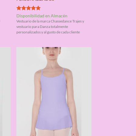
Valorado
Disponibilidad en Almacén
con
4.83
s
Vestuario de la marca Chassedance Trajes y
de 5
vestuario para Danza totalmente
personalizados y al gusto de cada cliente