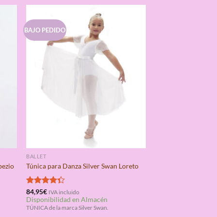
BAJO PEDIDO
BALLET
pezio
Túnica para Danza Silver Swan Loreto
Valorado
84,95
€
IVA incluido
Disponibilidad en Almacén
con
4.33
de 5
TÚNICA de la marca Silver Swan.