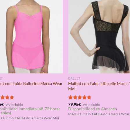
ET
BALLET
lot con Falda Ballerine Marca Wear
Maillot con Falda Etincelle Marc
Moi
rado
5
€
Valorado
79,95
€
IVA incluido
IVA incluido
onibilidad Inmediata (48-72 horas
Disponibilidad en Almacén
4.67
con
4.75
rables)
de 5
MAILLOT CON FALDA de la marca Wear
OT CON FALDA de la marca Wear Moi