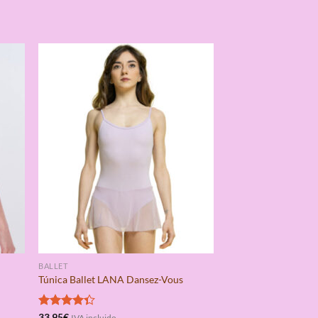
BALLET
Túnica Ballet LANA Dansez-Vous
Valorado
33,95
€
IVA incluido