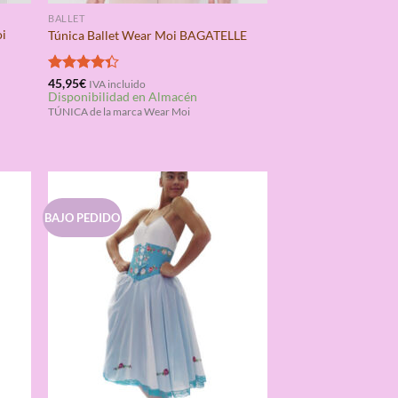
BALLET
oi
Túnica Ballet Wear Moi BAGATELLE
Valorado
45,95
€
IVA incluido
Disponibilidad en Almacén
con
4.33
de 5
TÚNICA de la marca Wear Moi
BAJO PEDIDO