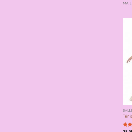
MAILL
BALL
Túnic
Valo
78,9