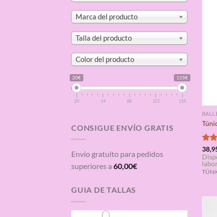
Marca del producto
Talla del producto
Color del producto
20€
155€
20
54
88
121
155
BALL
Túni
CONSIGUE ENVÍO GRATIS
Valo
38,9
Envío gratuito para pedidos
Disp
con
labo
de 5
superiores a
60,00
€
TÚNIC
GUIA DE TALLAS