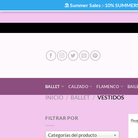
⛱ Summer Sales :-10% SUMMER
Saltar
al
contenido
BALLET
CALZADO
FLAMENCO
BAIL
INICIO
/
BALLET
/
VESTIDOS
FILTRAR POR
Categorías del producto