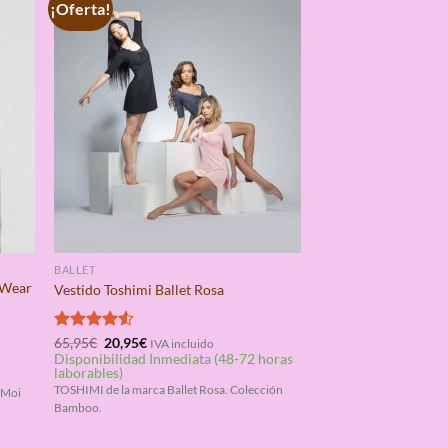
¡Oferta!
BALLET
a Wear
Vestido Toshimi Ballet Rosa
El
El
Valorado
65,95
€
20,95
€
IVA incluido
precio
precio
Disponibilidad Inmediata (48-72 horas
con
4.50
original
actual
laborables)
de 5
era:
es:
TOSHIMI de la marca Ballet Rosa. Colección
 Moi
65,95€.
20,95€.
Bamboo.