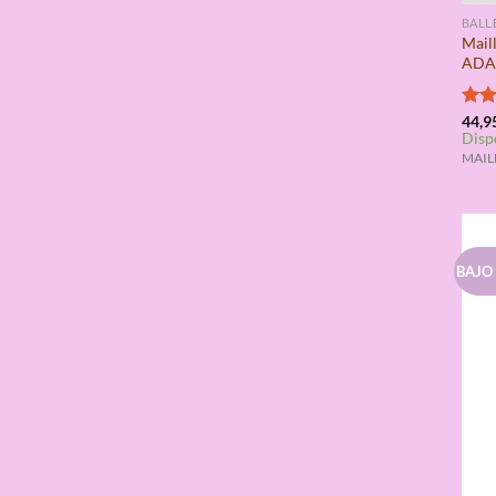
BALL
Mail
ADA
Valo
44,9
Disp
con
de 5
MAILL
BAJO