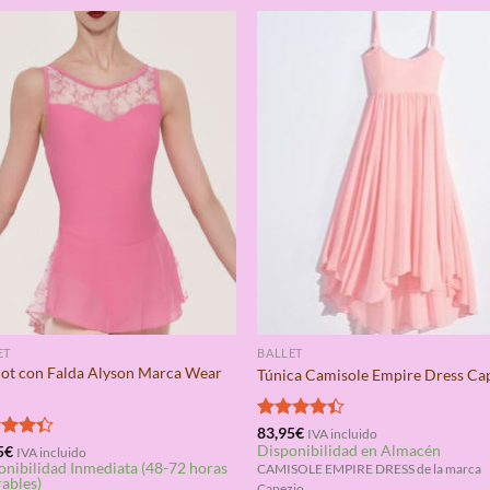
ET
BALLET
lot con Falda Alyson Marca Wear
Túnica Camisole Empire Dress Ca
Valorado
83,95
€
IVA incluido
Disponibilidad en Almacén
con
4.33
rado
5
€
IVA incluido
onibilidad Inmediata (48-72 horas
de 5
4.33
CAMISOLE EMPIRE DRESS de la marca
rables)
Capezio