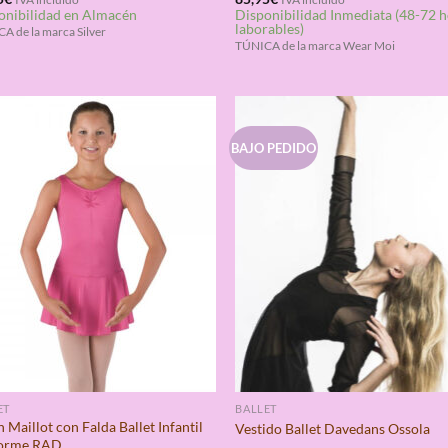
onibilidad en Almacén
Disponibilidad Inmediata (48-72 
4.67
con
4.33
laborables)
de 5
A de la marca Silver
TÚNICA de la marca Wear Moi
BAJO PEDIDO
ET
BALLET
 Maillot con Falda Ballet Infantil
Vestido Ballet Davedans Ossola
orme RAD