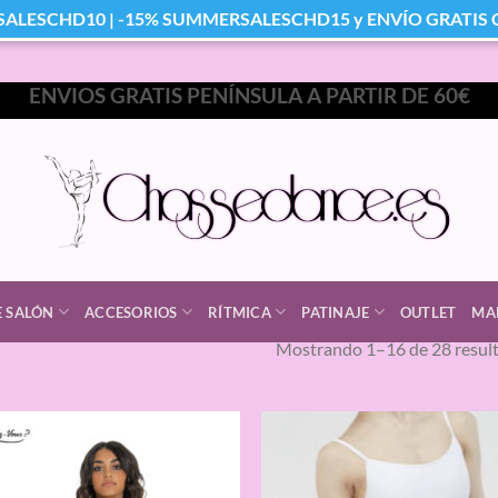
SALESCHD10 | -15% SUMMERSALESCHD15 y ENVÍO GRATIS Co
ENVIOS GRATIS PENÍNSULA A PARTIR DE 60€
E SALÓN
ACCESORIOS
RÍTMICA
PATINAJE
OUTLET
MA
Mostrando 1–16 de 28 resul