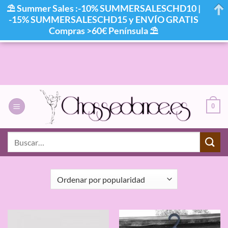
⛱ Summer Sales :-10% SUMMERSALESCHD10 |
-15% SUMMERSALESCHD15 y ENVÍO GRATIS
Compras >60€ Península ⛱
Saltar
al
contenido
0
INICIO
/
FLAMENCO
/
HOMBRE
Buscar
por:
FILTRAR