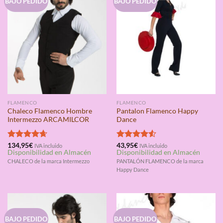
BAJO PEDIDO
BAJO PEDIDO
FLAMENCO
FLAMENCO
Chaleco Flamenco Hombre
Pantalon Flamenco Happy
Intermezzo ARCAMILCOR
Dance
Valorado
134,95
€
Valorado
43,95
€
IVA incluido
IVA incluido
Disponibilidad en Almacén
Disponibilidad en Almacén
con
4.67
con
4.50
de 5
de 5
CHALECO de la marca Intermezzo
PANTALÓN FLAMENCO de la marca
Happy Dance
BAJO PEDIDO
BAJO PEDIDO