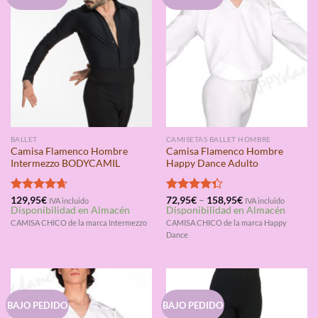
BALLET
CAMISETAS BALLET HOMBRE
Camisa Flamenco Hombre
Camisa Flamenco Hombre
Intermezzo BODYCAMIL
Happy Dance Adulto
Valorado
129,95
€
Valorado
72,95
€
–
158,95
€
IVA incluido
IVA incluido
Disponibilidad en Almacén
Disponibilidad en Almacén
con
4.67
con
4.33
de 5
de 5
CAMISA CHICO de la marca Intermezzo
CAMISA CHICO de la marca Happy
Dance
BAJO PEDIDO
BAJO PEDIDO