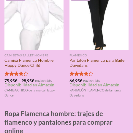
CAMISETAS BALLET HOMBRE
FLAMENCO
Camisa Flamenco Hombre
Pantalón Flamenco para Baile
Happy Dance Child
Davedans
Valorado
75,95
€
–
98,95
€
Valorado
66,95
€
IVA incluido
IVA incluido
Disponibilidad en Almacén
Disponibilidad en Almacén
con
4.33
con
4.33
de 5
de 5
CAMISA CHICO de la marca Happy
PANTALÓN FLAMENCO de la marca
Dance
Davedans
Ropa Flamenca hombre: trajes de
flamenco y pantalones para comprar
online