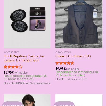
ACCESORIOS
CHAQUETAS
Bloch Pegatinas Deslizantes
Chaleco Cordobés CHD
Calzado Danza Spinspot
Valorado
19,95
€
IVA incluido
Disponibilidad Inmediata (48-
con
4.50
Valorado
13,95
€
IVA incluido
72 horas laborables)
Disponibilidad Inmediata (48-
de 5
con
4.00
72 horas laborables)
CHALECO de la marca CHD
de 5
Bloch PEGATINAS CALZADO para Danza