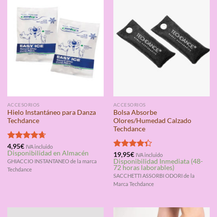
ACCESORIOS
ACCESORIOS
Hielo Instantáneo para Danza
Bolsa Absorbe
Techdance
Olores/Humedad Calzado
Techdance
Valorado
4,95
€
IVA incluido
Disponibilidad en Almacén
con
4.67
Valorado
19,95
€
IVA incluido
Disponibilidad Inmediata (48-
de 5
GHIACCIO INSTANTANEO de la marca
con
4.33
72 horas laborables)
de 5
Techdance
SACCHETTI ASSORBI ODORI de la
Marca Techdance