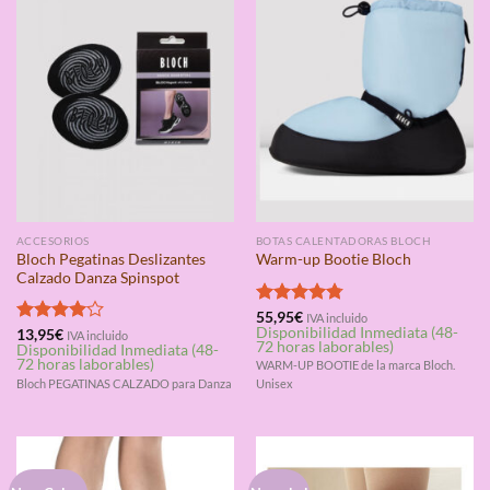
ACCESORIOS
BOTAS CALENTADORAS BLOCH
Bloch Pegatinas Deslizantes
Warm-up Bootie Bloch
Calzado Danza Spinspot
Valorado
55,95
€
IVA incluido
Disponibilidad Inmediata (48-
con
4.75
Valorado
13,95
€
IVA incluido
72 horas laborables)
Disponibilidad Inmediata (48-
de 5
con
4.00
72 horas laborables)
WARM-UP BOOTIE de la marca Bloch.
de 5
Bloch PEGATINAS CALZADO para Danza
Unisex