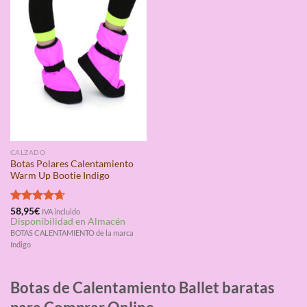
CALZADO
Botas Polares Calentamiento
Warm Up Bootie Indigo
Valorado
58,95
€
IVA incluido
Disponibilidad en Almacén
con
4.67
de 5
BOTAS CALENTAMIENTO de la marca
Indigo
Botas de Calentamiento Ballet baratas