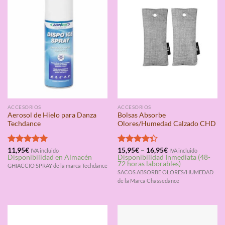
ACCESORIOS
ACCESORIOS
Aerosol de Hielo para Danza
Bolsas Absorbe
Techdance
Olores/Humedad Calzado CHD
Valorado
11,95
€
Valorado
15,95
€
–
16,95
€
IVA incluido
IVA incluido
Disponibilidad en Almacén
Disponibilidad Inmediata (48-
con
5.00
con
4.33
72 horas laborables)
de 5
de 5
GHIACCIO SPRAY de la marca Techdance
SACOS ABSORBE OLORES/HUMEDAD
de la Marca Chassedance