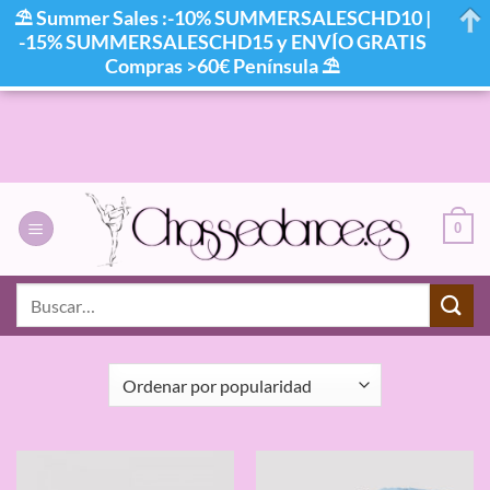
⛱ Summer Sales :-10% SUMMERSALESCHD10 |
-15% SUMMERSALESCHD15 y ENVÍO GRATIS
Compras >60€ Península ⛱
Saltar
al
contenido
0
INICIO
/
CALZADO
/
WARMERS
Buscar
por:
FILTRAR