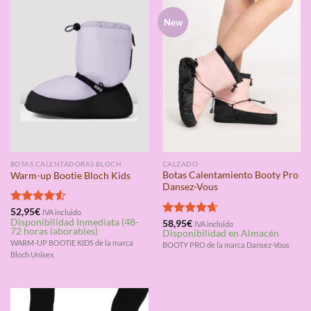
New
BOTAS CALENTADORAS BLOCH
CALZADO
Botas Calentamiento Booty Pro
Warm-up Bootie Bloch Kids
Dansez-Vous
Valorado
52,95
€
IVA incluido
Disponibilidad Inmediata (48-
con
4.50
Valorado
58,95
€
IVA incluido
72 horas laborables)
Disponibilidad en Almacén
de 5
con
4.67
WARM-UP BOOTIE KIDS de la marca
de 5
BOOTY PRO de la marca Dansez-Vous
Bloch Unisex