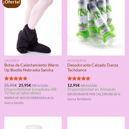
¡Oferta!
CALZADO
ACCESORIOS
Botas de Calentamiento Warm
Desodorante Calzado Danza
Up Bootie Nebraska Sansha
Techdance
El
El
Valorado
55,95
€
25,95
€
Valorado
12,95
€
IVA incluido
IVA incluido
precio
precio
Disponibilidad Inmediata (48-
Disponibilidad en Almacén
con
4.91
con
4.67
original
actual
72 horas laborables)
de 5
de 5
DEODORANTE PER CALZATURE de la
era:
es:
WARM UP WOOX NEBRASKA de la
marca Techdance
55,95€.
25,95€.
marca Sansha