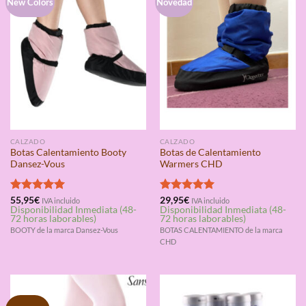
New Colors
Novedad
CALZADO
CALZADO
Botas Calentamiento Booty
Botas de Calentamiento
Dansez-Vous
Warmers CHD
Valorado
55,95
€
Valorado
29,95
€
IVA incluido
IVA incluido
Disponibilidad Inmediata (48-
Disponibilidad Inmediata (48-
con
5.00
con
4.94
72 horas laborables)
72 horas laborables)
de 5
de 5
BOOTY de la marca Dansez-Vous
BOTAS CALENTAMIENTO de la marca
CHD