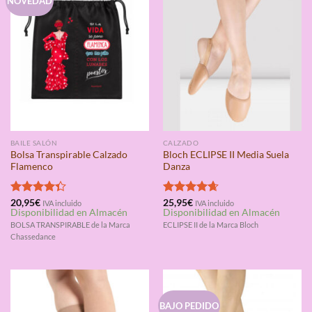
NOVEDAD
BAILE SALÓN
CALZADO
Bolsa Transpirable Calzado
Bloch ECLIPSE II Media Suela
Flamenco
Danza
Valorado
20,95
€
Valorado
25,95
€
IVA incluido
IVA incluido
Disponibilidad en Almacén
Disponibilidad en Almacén
con
4.33
con
4.67
de 5
de 5
BOLSA TRANSPIRABLE de la Marca
ECLIPSE II de la Marca Bloch
Chassedance
BAJO PEDIDO