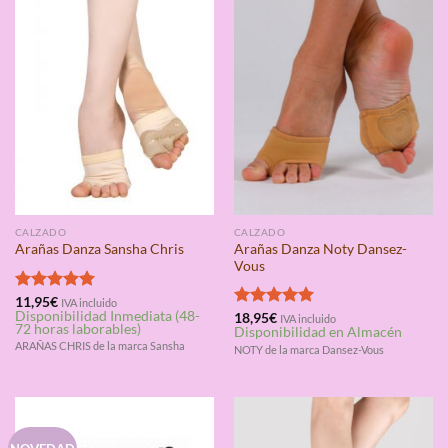
CALZADO
CALZADO
Arañas Danza Noty Dansez-
Arañas Danza Sansha Chris
Vous
Valorado
11,95
€
IVA incluido
Disponibilidad Inmediata (48-
con
5.00
Valorado
18,95
€
IVA incluido
72 horas laborables)
Disponibilidad en Almacén
de 5
con
5.00
ARAÑAS CHRIS de la marca Sansha
de 5
NOTY de la marca Dansez-Vous