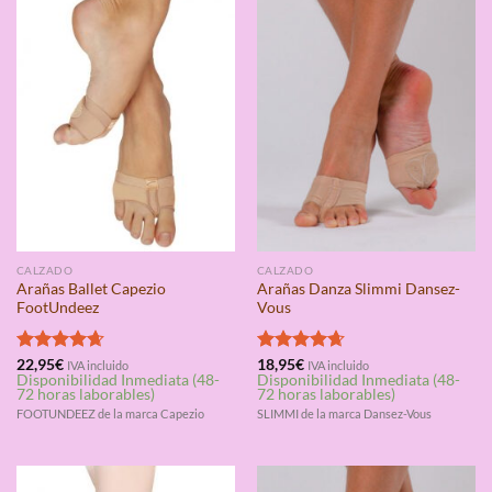
CALZADO
CALZADO
Arañas Ballet Capezio
Arañas Danza Slimmi Dansez-
FootUndeez
Vous
Valorado
22,95
€
Valorado
18,95
€
IVA incluido
IVA incluido
Disponibilidad Inmediata (48-
Disponibilidad Inmediata (48-
con
4.67
con
4.67
72 horas laborables)
72 horas laborables)
de 5
de 5
FOOTUNDEEZ de la marca Capezio
SLIMMI de la marca Dansez-Vous