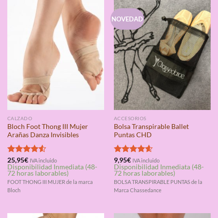
NOVEDAD
CALZADO
ACCESORIOS
Bloch Foot Thong III Mujer
Bolsa Transpirable Ballet
Arañas Danza Invisibles
Puntas CHD
Valorado
25,95
€
Valorado
9,95
€
IVA incluido
IVA incluido
Disponibilidad Inmediata (48-
Disponibilidad Inmediata (48-
con
4.50
con
4.60
72 horas laborables)
72 horas laborables)
de 5
de 5
FOOT THONG III MUJER de la marca
BOLSA TRANSPIRABLE PUNTAS de la
Bloch
Marca Chassedance