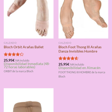
CALZADO
CALZADO
Bloch Foot Thong III Arañas
Bloch Orbit Arañas Ballet
Danza Invisibles Hombre
Valorado
25,95
€
IVA incluido
Disponibilidad Inmediata (48-
con
4.25
Valorado
25,95
€
IVA incluido
72 horas laborables)
Disponibilidad en Almacén
de 5
con
4.50
ORBIT de la marca Bloch
de 5
FOOT THONG III HOMBRE de la marca
Bloch