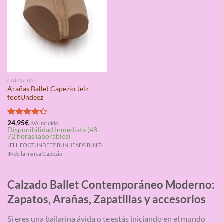
CALZADO
Arañas Ballet Capezio Jelz
footUndeez
Valorado
24,95
€
IVA incluido
Disponibilidad Inmediata (48-
con
4.25
72 horas laborables)
de 5
JELL FOOTUNDEEZ BUNHEADS BUILT-
IN de la marca Capezio
Calzado Ballet Contemporáneo Moderno:
Zapatos, Arañas, Zapatillas y accesorios
Si eres una bailarina ávida o te estás iniciando en el mundo