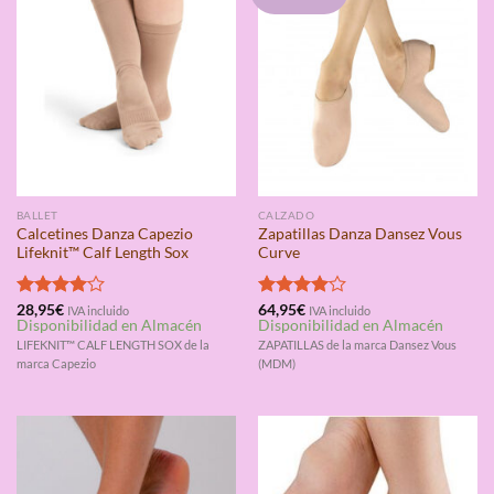
BALLET
CALZADO
Calcetines Danza Capezio
Zapatillas Danza Dansez Vous
Lifeknit™ Calf Length Sox
Curve
Valorado
28,95
€
Valorado
64,95
€
IVA incluido
IVA incluido
Disponibilidad en Almacén
Disponibilidad en Almacén
con
4.00
con
4.00
de 5
de 5
LIFEKNIT™ CALF LENGTH SOX de la
ZAPATILLAS de la marca Dansez Vous
marca Capezio
(MDM)