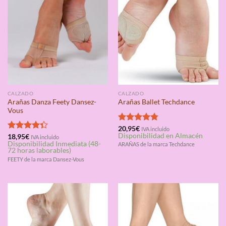
CALZADO
CALZADO
Arañas Danza Feety Dansez-
Arañas Ballet Techdance
Vous
Valorado
20,95
€
IVA incluido
Disponibilidad en Almacén
con
4.75
Valorado
18,95
€
IVA incluido
Disponibilidad Inmediata (48-
de 5
con
4.33
ARAÑAS de la marca Techdance
72 horas laborables)
de 5
FEETY de la marca Dansez-Vous