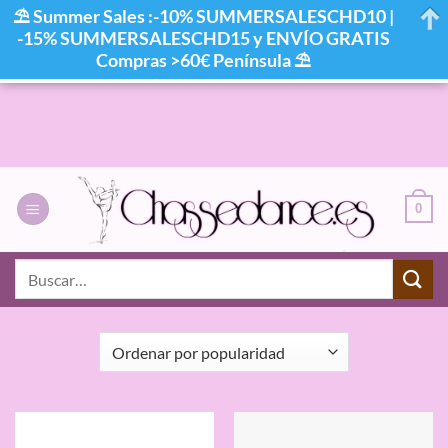
⛱ Summer Sales :-10% SUMMERSALESCHD10 |
-15% SUMMERSALESCHD15 y ENVÍO GRATIS
Compras >60€ Península ⛱
Saltar
al
contenido
0
INICIO
/
CALZADO
/
CONTEMPORÁNEO
Buscar
por:
FILTRAR