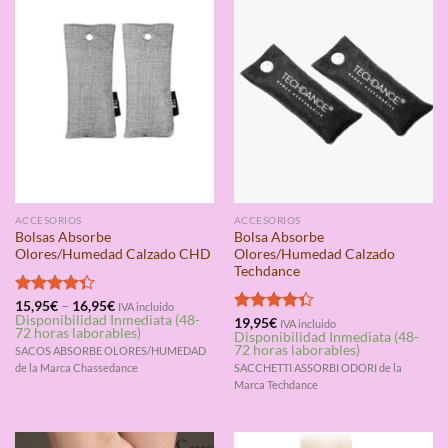
ACCESORIOS
ACCESORIOS
Bolsas Absorbe
Bolsa Absorbe
Olores/Humedad Calzado CHD
Olores/Humedad Calzado
Techdance
Valorado
15,95
€
–
16,95
€
IVA incluido
Disponibilidad Inmediata (48-
con
4.33
Valorado
19,95
€
IVA incluido
72 horas laborables)
Disponibilidad Inmediata (48-
de 5
con
4.33
72 horas laborables)
SACOS ABSORBE OLORES/HUMEDAD
de 5
de la Marca Chassedance
SACCHETTI ASSORBI ODORI de la
Marca Techdance