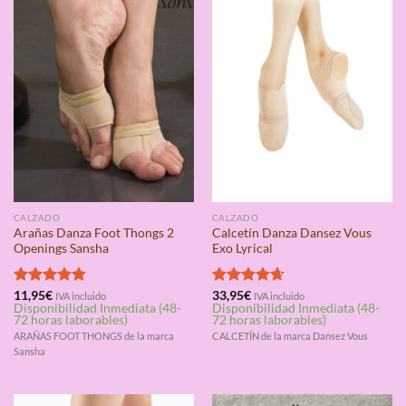
CALZADO
CALZADO
Arañas Danza Foot Thongs 2
Calcetín Danza Dansez Vous
Openings Sansha
Exo Lyrical
Valorado
11,95
€
Valorado
33,95
€
IVA incluido
IVA incluido
Disponibilidad Inmediata (48-
Disponibilidad Inmediata (48-
con
4.75
con
4.67
72 horas laborables)
72 horas laborables)
de 5
de 5
ARAÑAS FOOT THONGS de la marca
CALCETÍN de la marca Dansez Vous
Sansha