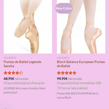
New Colors
CALZADO
CALZADO
Puntas de Ballet Legende
Bloch Balance European Puntas
Sansha
de Ballet
Valorado
68,95
€
Valorado
94,95
€
IVA incluido
IVA incluido
con
4.25
con
4.75
Disponibilidad en Almacén
Disponibilidad Inmediata (48-
de 5
de 5
72 horas laborables)
LEGENDE de la marca Sansha. Nivel
profesional.
Puntas BALANCE EUROPEAN de la
marca Bloch