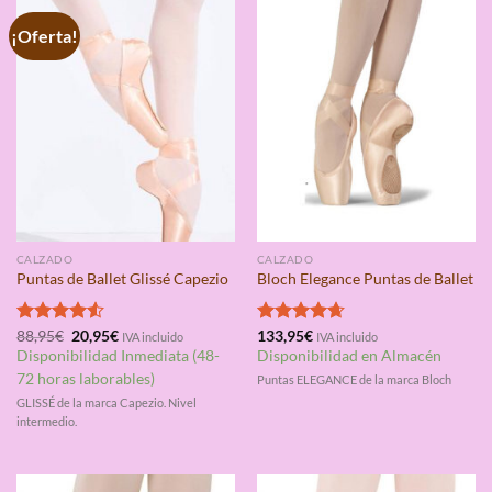
¡Oferta!
CALZADO
CALZADO
Puntas de Ballet Glissé Capezio
Bloch Elegance Puntas de Ballet
El
El
Valorado
88,95
€
20,95
€
Valorado
133,95
€
IVA incluido
IVA incluido
precio
precio
con
4.50
con
4.67
Disponibilidad Inmediata (48-
Disponibilidad en Almacén
original
actual
de 5
de 5
era:
es:
72 horas laborables)
Puntas ELEGANCE de la marca Bloch
88,95€.
20,95€.
GLISSÉ de la marca Capezio. Nivel
intermedio.