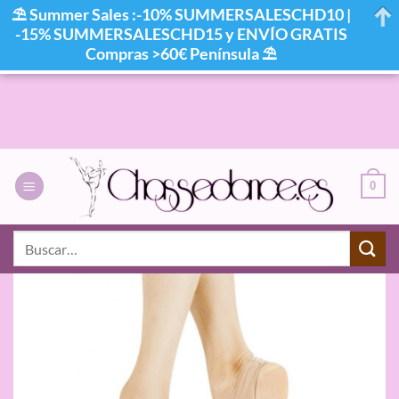
⛱ Summer Sales :-10% SUMMERSALESCHD10 |
-15% SUMMERSALESCHD15 y ENVÍO GRATIS
Compras >60€ Península ⛱
Saltar
al
contenido
0
Buscar
por: