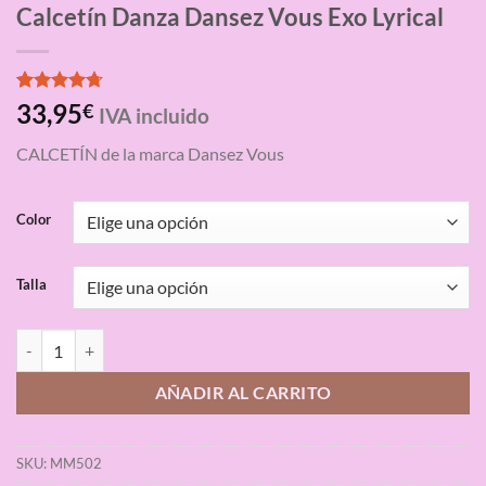
Calcetín Danza Dansez Vous Exo Lyrical
Valorado
3
33,95
€
IVA incluido
con
4.67
de 5 en
CALCETÍN de la marca Dansez Vous
base a
valoraciones
de clientes
Color
Talla
Calcetín Danza Dansez Vous Exo Lyrical cantidad
AÑADIR AL CARRITO
SKU:
MM502