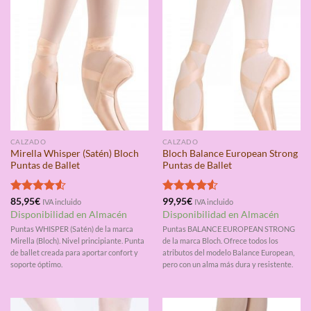
CALZADO
CALZADO
Mirella Whisper (Satén) Bloch
Bloch Balance European Strong
Puntas de Ballet
Puntas de Ballet
Valorado
85,95
€
Valorado
99,95
€
IVA incluido
IVA incluido
con
4.50
con
4.50
Disponibilidad en Almacén
Disponibilidad en Almacén
de 5
de 5
Puntas WHISPER (Satén) de la marca
Puntas BALANCE EUROPEAN STRONG
Mirella (Bloch). Nivel principiante. Punta
de la marca Bloch. Ofrece todos los
de ballet creada para aportar confort y
atributos del modelo Balance European,
soporte óptimo.
pero con un alma más dura y resistente.