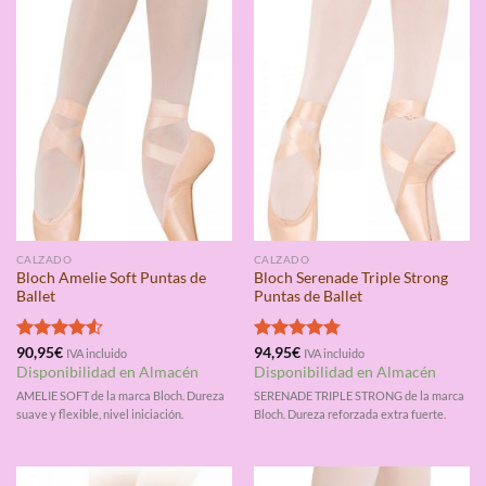
CALZADO
CALZADO
Bloch Amelie Soft Puntas de
Bloch Serenade Triple Strong
Ballet
Puntas de Ballet
Valorado
90,95
€
Valorado
94,95
€
IVA incluido
IVA incluido
con
4.50
con
4.75
Disponibilidad en Almacén
Disponibilidad en Almacén
de 5
de 5
AMELIE SOFT de la marca Bloch. Dureza
SERENADE TRIPLE STRONG de la marca
suave y flexible, nivel iniciación.
Bloch. Dureza reforzada extra fuerte.