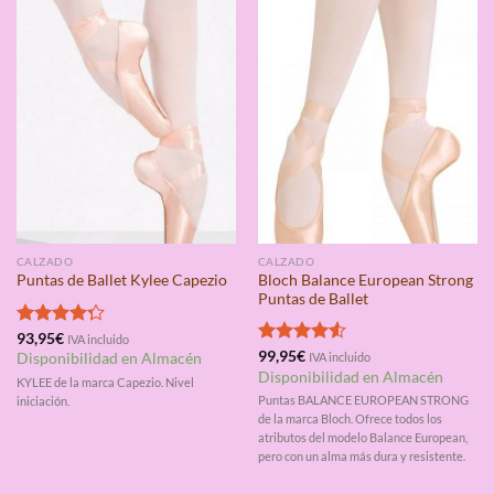
CALZADO
CALZADO
Bloch Balance European Strong
Puntas de Ballet Kylee Capezio
Puntas de Ballet
Valorado
93,95
€
IVA incluido
con
4.25
Valorado
99,95
€
Disponibilidad en Almacén
IVA incluido
de 5
con
4.50
Disponibilidad en Almacén
KYLEE de la marca Capezio. Nivel
de 5
Puntas BALANCE EUROPEAN STRONG
iniciación.
de la marca Bloch. Ofrece todos los
atributos del modelo Balance European,
pero con un alma más dura y resistente.