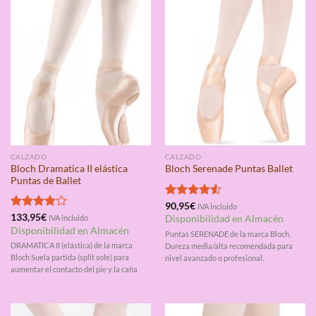
CALZADO
CALZADO
Bloch Dramatica II elástica
Bloch Serenade Puntas Ballet
Puntas de Ballet
Valorado
90,95
€
IVA incluido
con
4.50
Valorado
133,95
€
IVA incluido
Disponibilidad en Almacén
de 5
con
4.00
Disponibilidad en Almacén
Puntas SERENADE de la marca Bloch.
de 5
DRAMATICA II (elástica) de la marca
Dureza media/alta recomendada para
Bloch Suela partida (split sole) para
nivel avanzado o profesional.
aumentar el contacto del pie y la caña