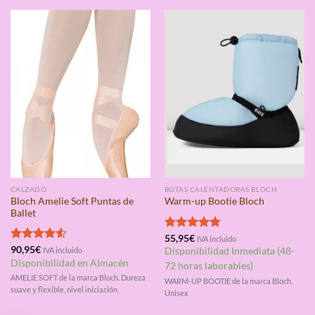
CALZADO
BOTAS CALENTADORAS BLOCH
Bloch Amelie Soft Puntas de
Warm-up Bootie Bloch
Ballet
Valorado
55,95
€
IVA incluido
con
4.75
Valorado
90,95
€
IVA incluido
Disponibilidad Inmediata (48-
de 5
con
4.50
Disponibilidad en Almacén
72 horas laborables)
de 5
AMELIE SOFT de la marca Bloch. Dureza
WARM-UP BOOTIE de la marca Bloch.
suave y flexible, nivel iniciación.
Unisex