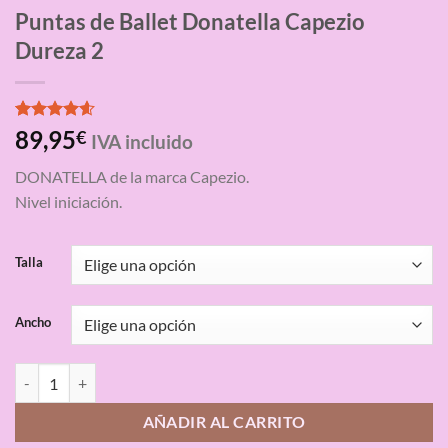
Puntas de Ballet Donatella Capezio
Dureza 2
Valorado
5
89,95
€
IVA incluido
con
4.60
de 5 en
DONATELLA de la marca Capezio.
base a
valoraciones
Nivel iniciación.
de clientes
Talla
Ancho
Puntas de Ballet Donatella Capezio Dureza 2 cantidad
AÑADIR AL CARRITO