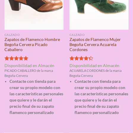
CALZADO
CALZADO
Zapatos de Flamenco Hombre
Zapatos de Flamenco Mujer
Begoña Cervera Picado
Begoña Cervera Acuarela
Caballero
Cordones
Valorado
Valorado
Disponibilidad en Almacén
Disponibilidad en Almacén
con
5.00
con
4.33
PICADO CABALLERO de la marca
ACUARELA CORDONES de la marca
de 5
de 5
Begoña Cervera
Begoña Cervera
Contacte con tienda para
Contacte con tienda para
crear su propio modelo con
crear su propio modelo con
las características personales
las características personales
que quiere y le darán el
que quiere y le darán el
precio final de su zapato
precio final de su zapato
flamenco personalizado
flamenco personalizado