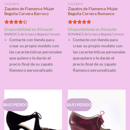
CALZADO
CALZADO
Zapatos de Flamenco Mujer
Zapatos de Flamenco Mujer
Begoña Cervera Barroco
Begoña Cervera Romance
Valorado
Valorado
Disponibilidad en Almacén
Disponibilidad en Almacén
con
4.33
con
5.00
BARROCO de la marca Begoña Cervera
ROMANCE de la marca Begoña Cervera
de 5
de 5
Contacte con tienda para
Contacte con tienda para
crear su propio modelo con
crear su propio modelo con
las características personales
las características personales
que quiere y le darán el
que quiere y le darán el
precio final de su zapato
precio final de su zapato
flamenco personalizado
flamenco personalizado
BAJO PEDIDO
BAJO PEDIDO