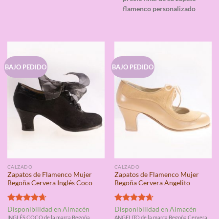
flamenco personalizado
BAJO PEDIDO
BAJO PEDIDO
CALZADO
CALZADO
Zapatos de Flamenco Mujer
Zapatos de Flamenco Mujer
Begoña Cervera Inglés Coco
Begoña Cervera Angelito
Valorado
Valorado
Disponibilidad en Almacén
Disponibilidad en Almacén
con
4.67
con
4.67
INGLÉS COCO de la marca Begoña
ANGELITO de la marca Begoña Cervera