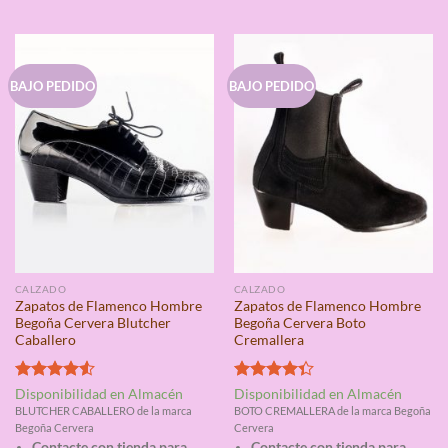
BAJO PEDIDO
BAJO PEDIDO
CALZADO
CALZADO
Zapatos de Flamenco Hombre
Zapatos de Flamenco Hombre
Begoña Cervera Blutcher
Begoña Cervera Boto
Caballero
Cremallera
Valorado
Valorado
Disponibilidad en Almacén
Disponibilidad en Almacén
con
4.50
con
4.33
BLUTCHER CABALLERO de la marca
BOTO CREMALLERA de la marca Begoña
de 5
de 5
Begoña Cervera
Cervera
Contacte con tienda para
Contacte con tienda para