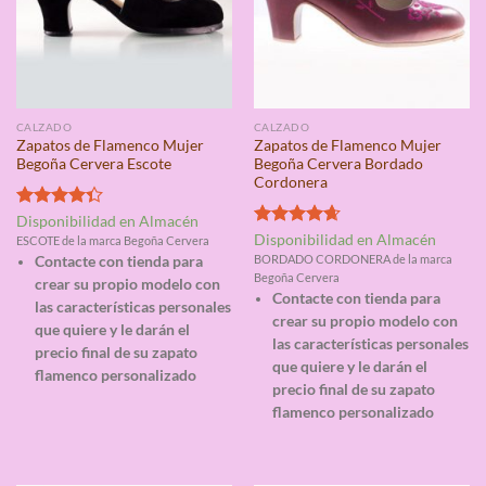
CALZADO
CALZADO
Zapatos de Flamenco Mujer
Zapatos de Flamenco Mujer
Begoña Cervera Escote
Begoña Cervera Bordado
Cordonera
Valorado
Disponibilidad en Almacén
con
4.33
Valorado
Disponibilidad en Almacén
ESCOTE de la marca Begoña Cervera
de 5
con
4.67
BORDADO CORDONERA de la marca
Contacte con tienda para
de 5
Begoña Cervera
crear su propio modelo con
Contacte con tienda para
las características personales
crear su propio modelo con
que quiere y le darán el
las características personales
precio final de su zapato
que quiere y le darán el
flamenco personalizado
precio final de su zapato
flamenco personalizado