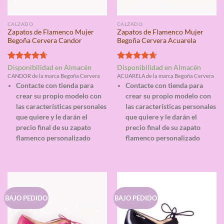
CALZADO
CALZADO
Zapatos de Flamenco Mujer
Zapatos de Flamenco Mujer
Begoña Cervera Candor
Begoña Cervera Acuarela
Valorado
Valorado
Disponibilidad en Almacén
Disponibilidad en Almacén
con
4.67
con
4.67
CANDOR de la marca Begoña Cervera
ACUARELA de la marca Begoña Cervera
de 5
de 5
Contacte con tienda para
Contacte con tienda para
crear su propio modelo con
crear su propio modelo con
las características personales
las características personales
que quiere y le darán el
que quiere y le darán el
precio final de su zapato
precio final de su zapato
flamenco personalizado
flamenco personalizado
BAJO PEDIDO
BAJO PEDIDO