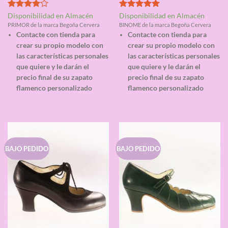
Valorado
Valorado
Disponibilidad en Almacén
Disponibilidad en Almacén
con
4.00
con
5.00
PRIMOR de la marca Begoña Cervera
BINOME de la marca Begoña Cervera
de 5
de 5
Contacte con tienda para
Contacte con tienda para
crear su propio modelo con
crear su propio modelo con
las características personales
las características personales
que quiere y le darán el
que quiere y le darán el
precio final de su zapato
precio final de su zapato
flamenco personalizado
flamenco personalizado
BAJO PEDIDO
BAJO PEDIDO