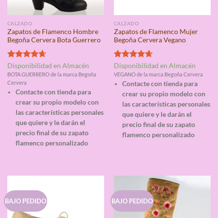
CALZADO
CALZADO
Zapatos de Flamenco Hombre
Zapatos de Flamenco Mujer
Begoña Cervera Bota Guerrero
Begoña Cervera Vegano
Valorado
Valorado
Disponibilidad en Almacén
Disponibilidad en Almacén
con
4.67
con
4.67
BOTA GUERRERO de la marca Begoña
VEGANO de la marca Begoña Cervera
de 5
de 5
Cervera
Contacte con tienda para
Contacte con tienda para
crear su propio modelo con
crear su propio modelo con
las características personales
las características personales
que quiere y le darán el
que quiere y le darán el
precio final de su zapato
precio final de su zapato
flamenco personalizado
flamenco personalizado
BAJO PEDIDO
BAJO PEDIDO