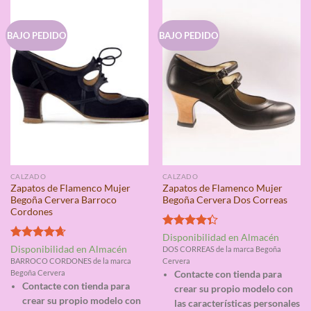
BAJO PEDIDO
BAJO PEDIDO
CALZADO
CALZADO
Zapatos de Flamenco Mujer
Zapatos de Flamenco Mujer
Begoña Cervera Barroco
Begoña Cervera Dos Correas
Cordones
Valorado
Disponibilidad en Almacén
con
4.33
Valorado
Disponibilidad en Almacén
DOS CORREAS de la marca Begoña
de 5
con
4.67
BARROCO CORDONES de la marca
Cervera
de 5
Begoña Cervera
Contacte con tienda para
Contacte con tienda para
crear su propio modelo con
crear su propio modelo con
las características personales