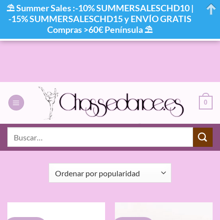
⛱ Summer Sales :-10% SUMMERSALESCHD10 |
-15% SUMMERSALESCHD15 y ENVÍO GRATIS
Compras >60€ Península ⛱
Saltar
al
contenido
0
INICIO
/
MARCAS
/
BEGOÑA CERVERA
Buscar
por:
FILTRAR