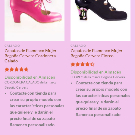
CALZADO
CALZADO
Zapatos de Flamenco Mujer
Zapatos de Flamenco Mujer
Begoña Cervera Cordonera
Begoña Cervera Floreo
Calado
Valorado
Disponibilidad en Almacén
con
4.33
Valorado
Disponibilidad en Almacén
FLOREO de la marca Begoña Cervera
de 5
con
4.67
CORDONERA CALADO de la marca
Contacte con tienda para
de 5
Begoña Cervera
crear su propio modelo con
Contacte con tienda para
las características personales
crear su propio modelo con
que quiere y le darán el
las características personales
precio final de su zapato
que quiere y le darán el
flamenco personalizado
precio final de su zapato
flamenco personalizado