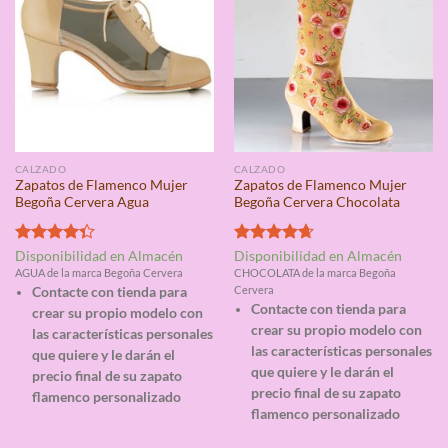
CALZADO
CALZADO
Zapatos de Flamenco Mujer
Zapatos de Flamenco Mujer
Begoña Cervera Agua
Begoña Cervera Chocolata
Valorado
Valorado
Disponibilidad en Almacén
Disponibilidad en Almacén
con
4.33
con
4.67
AGUA de la marca Begoña Cervera
CHOCOLATA de la marca Begoña
de 5
de 5
Cervera
Contacte con tienda para
Contacte con tienda para
crear su propio modelo con
crear su propio modelo con
las características personales
las características personales
que quiere y le darán el
que quiere y le darán el
precio final de su zapato
precio final de su zapato
flamenco personalizado
flamenco personalizado