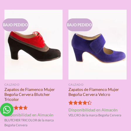
BAJO PEDIDO
BAJO PEDIDO
CALZADO
CALZADO
Zapatos de Flamenco Mujer
Zapatos de Flamenco Mujer
Begoña Cervera Blutcher
Begoña Cervera Velcro
Tricolor
Valorado
Disponibilidad en Almacén
con
4.33
Valorado
Disponibilidad en Almacén
VELCRO de la marca Begoña Cervera
de 5
con
4.67
BLUTCHER TRICOLOR de la marca
de 5
Begoña Cervera