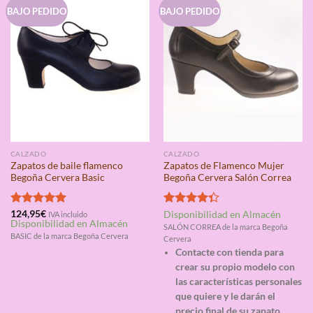
BAJO PEDIDO
BAJO PEDIDO
CALZADO
CALZADO
Zapatos de baile flamenco
Zapatos de Flamenco Mujer
Begoña Cervera Basic
Begoña Cervera Salón Correa
Valorado
124,95
€
Valorado
Disponibilidad en Almacén
IVA incluido
Disponibilidad en Almacén
con
5.00
con
4.33
SALÓN CORREA de la marca Begoña
de 5
de 5
BASIC de la marca Begoña Cervera
Cervera
Contacte con tienda para
crear su propio modelo con
las características personales
que quiere y le darán el
precio final de su zapato