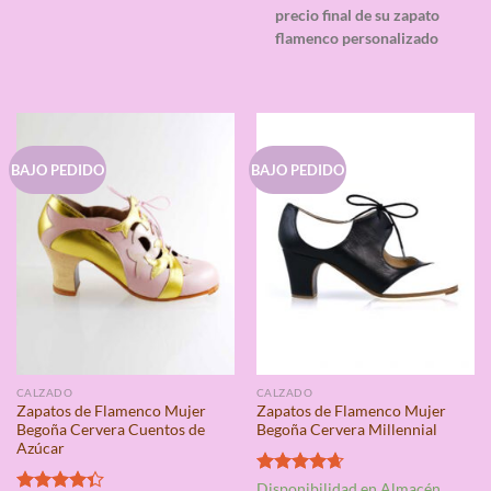
precio final de su zapato
flamenco personalizado
BAJO PEDIDO
BAJO PEDIDO
CALZADO
CALZADO
Zapatos de Flamenco Mujer
Zapatos de Flamenco Mujer
Begoña Cervera Cuentos de
Begoña Cervera Millennial
Azúcar
Valorado
Disponibilidad en Almacén