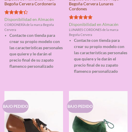
Begoña Cervera Cordonería
Begoña Cervera Lunares
Cordones
Valorado
Disponibilidad en Almacén
con
4.33
Valorado
Disponibilidad en Almacén
CORDONERÍA de la marca Begoña
de 5
con
5.00
Cervera
LUNARES CORDONES de la marca
de 5
Begoña Cervera
Contacte con tienda para
Contacte con tienda para
crear su propio modelo con
crear su propio modelo con
las características personales
las características personales
que quiere y le darán el
que quiere y le darán el
precio final de su zapato
precio final de su zapato
flamenco personalizado
flamenco personalizado
BAJO PEDIDO
BAJO PEDIDO