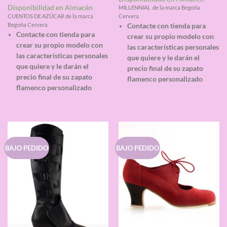
con
4.67
Valorado
Disponibilidad en Almacén
MILLENNIAL de la marca Begoña
de 5
con
4.33
CUENTOS DE AZÚCAR de la marca
Cervera
de 5
Begoña Cervera
Contacte con tienda para
Contacte con tienda para
crear su propio modelo con
crear su propio modelo con
las características personales
las características personales
que quiere y le darán el
que quiere y le darán el
precio final de su zapato
precio final de su zapato
flamenco personalizado
flamenco personalizado
BAJO PEDIDO
BAJO PEDIDO