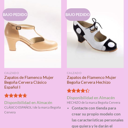
BAJO PEDIDO
BAJO PEDIDO
CALZADO
CALZADO
Zapatos de Flamenco Mujer
Zapatos de Flamenco Mujer
Begoña Cervera Clásico
Begoña Cervera Hechizo
Español I
Valorado
Disponibilidad en Almacén
con
4.33
Valorado
Disponibilidad en Almacén
HECHIZO de la marca Begoña Cervera
de 5
con
4.67
CLÁSICO ESPAÑOL I de la marca Begoña
Contacte con tienda para
de 5
Cervera
crear su propio modelo con
las características personales
que quiera y le darán el