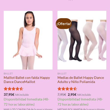
¡Oferta!
BALLET
BALLET
Maillot Ballet con falda Happy
Medias de Ballet Happy Dance
Dance DanceMaillot
Adulto y Niño Poliamida
El
El
Valorado
37,95
€
Valorado
7,95
€
2,95
€
IVA incluido
IVA incluido
precio
precio
con
4.50
con
4.50
Disponibilidad Inmediata (48-
Disponibilidad Inmediata (48-
original
actual
de 5
de 5
era:
es:
72 horas laborables)
72 horas laborables)
7,95€.
2,95€.
MAILLOT CON FALDA de la marca Happy
MEDIAS POLIAMIDA de la marca Happy