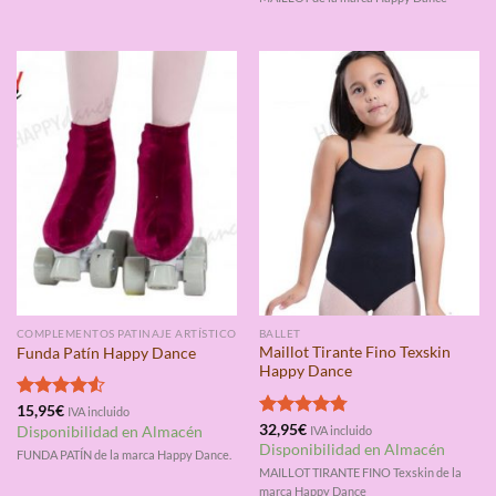
COMPLEMENTOS PATINAJE ARTÍSTICO
BALLET
Maillot Tirante Fino Texskin
Funda Patín Happy Dance
Happy Dance
Valorado
15,95
€
IVA incluido
con
4.50
Valorado
32,95
€
Disponibilidad en Almacén
IVA incluido
de 5
con
4.75
Disponibilidad en Almacén
FUNDA PATÍN de la marca Happy Dance.
de 5
MAILLOT TIRANTE FINO Texskin de la
marca Happy Dance