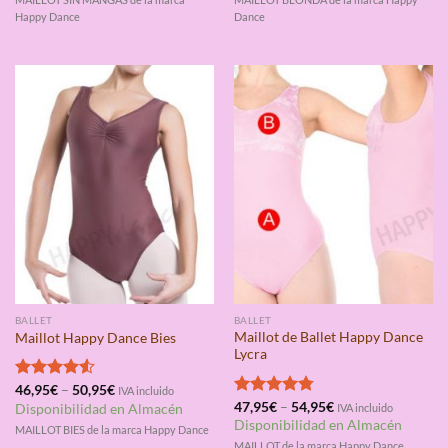
Happy Dance
Dance
BALLET
BALLET
Maillot de Ballet Happy Dance
Maillot Happy Dance Bies
Lycra
Valorado
46,95
€
–
50,95
€
IVA incluido
con
4.50
Valorado
47,95
€
–
54,95
€
Disponibilidad en Almacén
IVA incluido
de 5
con
4.75
Disponibilidad en Almacén
MAILLOT BIES de la marca Happy Dance
de 5
MAILLOT de la marca Happy Dance