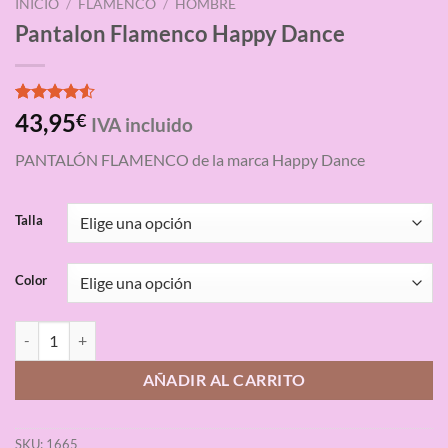
INICIO
/
FLAMENCO
/
HOMBRE
Pantalon Flamenco Happy Dance
Valorado
4
43,95
€
IVA incluido
con
4.50
de 5 en
PANTALÓN FLAMENCO de la marca Happy Dance
base a
valoraciones
de clientes
Talla
Color
Pantalon Flamenco Happy Dance cantidad
AÑADIR AL CARRITO
SKU:
1665