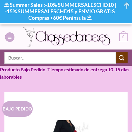
⛱ Summer Sales :-10% SUMMERSALESCHD10 |
-15% SUMMERSALESCHD15 y ENVÍO GRATIS
Compras >60€ Península ⛱
Saltar
al
0
contenido
Buscar
por:
Producto Bajo Pedido. Tiempo estimado de entrega 10-15 días
laborables
BAJO PEDIDO