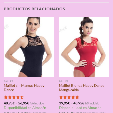
PRODUCTOS RELACIONADOS
BALLET
BALLET
Maillot sin Mangas Happy
Maillot Blonda Happy Dance
Dance
Manga caída
Valorado
48,95
€
–
56,95
€
Valorado
39,95
€
–
48,95
€
IVA incluido
IVA incluido
con
4.50
con
4.80
Disponibilidad en Almacén
Disponibilidad en Almacén
de 5
de 5
MAILLOT SIN MANGAS de la marca
MAILLOT BLONDA de la marca Happy