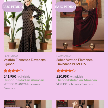
BAJO PEDIDO
BAJO PEDIDO
FLAMENCO
FLAMENCO
Vestido Flamenca Davedans
Sobre-Vestido Flamenca
Ojanco
Davedans POVEDA
Valorado
241,95
€
Valorado
220,95
€
IVA incluido
IVA incluido
Disponibilidad en Almacén
Disponibilidad en Almacén
con
4.00
con
4.33
de 5
de 5
VESTIDO OJANCO de la marca
VESTIDO de la marca Davedans
Davedans