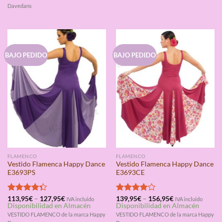
Davedans
BAJO PEDIDO
BAJO PEDIDO
FLAMENCO
FLAMENCO
Vestido Flamenca Happy Dance
Vestido Flamenca Happy Dance
E3693PS
E3693CE
Valorado
113,95
€
–
127,95
€
Valorado
139,95
€
–
156,95
€
IVA incluido
IVA incluido
Disponibilidad en Almacén
Disponibilidad en Almacén
con
4.33
con
4.00
de 5
de 5
VESTIDO FLAMENCO de la marca Happy
VESTIDO FLAMENCO de la marca Happy