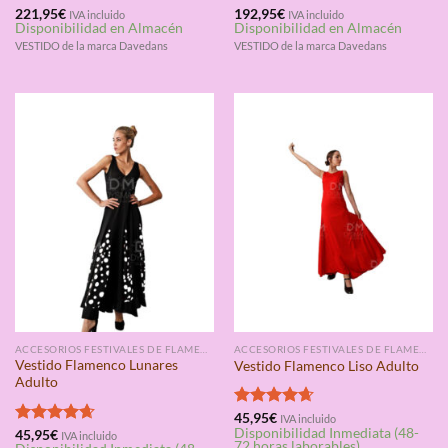
Valorado
221,95
€
Valorado
192,95
€
IVA incluido
IVA incluido
Disponibilidad en Almacén
Disponibilidad en Almacén
con
4.67
con
4.67
de 5
de 5
VESTIDO de la marca Davedans
VESTIDO de la marca Davedans
ACCESORIOS FESTIVALES DE FLAMENCO
ACCESORIOS FESTIVALES DE FLAMENCO
Vestido Flamenco Lunares
Vestido Flamenco Liso Adulto
Adulto
Valorado
45,95
€
IVA incluido
Disponibilidad Inmediata (48-
con
4.67
Valorado
45,95
€
IVA incluido
72 horas laborables)