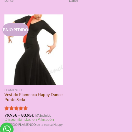
Dance
Dance
BAJO PEDIDO
FLAMENCO
Vestido Flamenca Happy Dance
Punto Seda
Valorado
79,95
€
–
83,95
€
IVA incluido
Disponibilidad en Almacén
con
4.67
de 5
VESTIDO FLAMENCO de la marca Happy
Dance