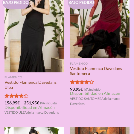
BAJO PEDIDO
BAJO PEDIDO
FLAMENCO
Vestido Flamenca Davedans
Santomera
FLAMENCO
Vestido Flamenca Davedans
Ulea
Valorado
93,95
€
IVA incluido
Disponibilidad en Almacén
con
4.00
de 5
VESTIDO SANTOMERA de la marca
Valorado
156,95
€
–
251,95
€
IVA incluido
Davedans
Disponibilidad en Almacén
con
4.33
de 5
VESTIDO ULEA de la marca Davedans