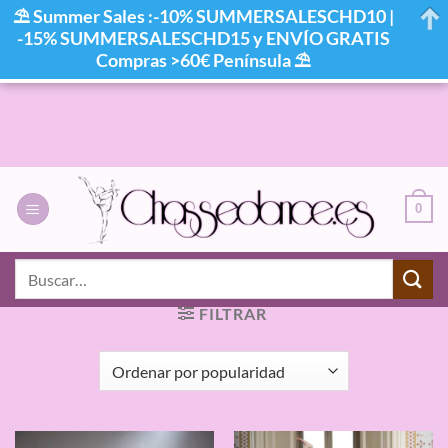
⛱ Summer Sales :-10% SUMMERSALESCHD10 |
-15% SUMMERSALESCHD15 y ENVÍO GRATIS
Compras >60€ Península ⛱
Saltar
al
contenido
0
INICIO
/
PRODUCTOS ETIQUETADOS “VESTIDO
Buscar
FLAMENCO”
por:
FILTRAR