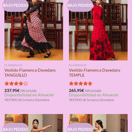
BAJO PEDIDO
BAJO PEDIDO
FLAMENCO
FLAMENCO
Vestido Flamenca Davedans
Vestido Flamenca Davedans
TANGUILLO
TEMPLE
Valorado
237,95
€
Valorado
265,95
€
IVA incluido
IVA incluido
Disponibilidad en Almacén
Disponibilidad en Almacén
con
4.00
con
4.67
de 5
de 5
VESTIDO de la marca Davedans
VESTIDO de la marca Davedans
BAJO PEDIDO
BAJO PEDIDO