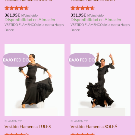
Valorado
361,95
€
Valorado
331,95
€
IVA incluido
IVA incluido
Disponibilidad en Almacén
Disponibilidad en Almacén
con
4.67
con
4.67
de 5
de 5
VESTIDO FLAMENCO de la marca Happy
VESTIDO FLAMENCO de la marca Happy
Dance
Dance
BAJO PEDIDO
BAJO PEDIDO
FLAMENCO
FLAMENCO
Vestido Flamenca TULES
Vestido Flamenca SOLEÁ