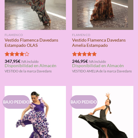
FLAMENCO
FLAMENCO
Vestido Flamenca Davedans
Vestido Flamenca Davedans
Estampado OLAS
Amelia Estampado
Valorado
347,95
€
Valorado
246,95
€
IVA incluido
IVA incluido
Disponibilidad en Almacén
Disponibilidad en Almacén
con
4.00
con
5.00
de 5
de 5
VESTIDO de la marca Davedans
VESTIDO AMELIA de la marca Davedans
BAJO PEDIDO
BAJO PEDIDO