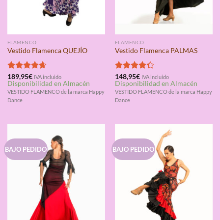
FLAMENCO
FLAMENCO
Vestido Flamenca QUEJÍO
Vestido Flamenca PALMAS
Valorado
189,95
€
Valorado
148,95
€
IVA incluido
IVA incluido
Disponibilidad en Almacén
Disponibilidad en Almacén
con
4.67
con
4.33
de 5
de 5
VESTIDO FLAMENCO de la marca Happy
VESTIDO FLAMENCO de la marca Happy
Dance
Dance
BAJO PEDIDO
BAJO PEDIDO