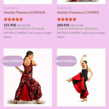
FLAMENCO
FLAMENCO
Vestido Flamenca DUENDE
Vestido Flamenca COMPÁS
Valorado
155,95
€
Valorado
260,95
€
IVA incluido
IVA incluido
Disponibilidad en Almacén
Disponibilidad en Almacén
con
4.67
con
5.00
de 5
de 5
VESTIDO FLAMENCO de la marca Happy
VESTIDO FLAMENCO de la marca Happy
Dance
Dance
BAJO PEDIDO
BAJO PEDIDO