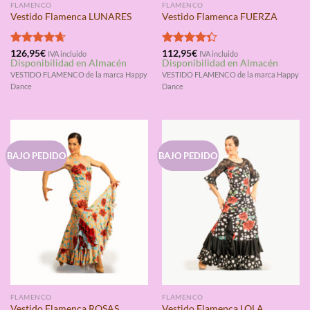
FLAMENCO
FLAMENCO
Vestido Flamenca LUNARES
Vestido Flamenca FUERZA
Valorado
126,95
€
Valorado
112,95
€
IVA incluido
IVA incluido
Disponibilidad en Almacén
Disponibilidad en Almacén
con
4.67
con
4.33
de 5
de 5
VESTIDO FLAMENCO de la marca Happy
VESTIDO FLAMENCO de la marca Happy
Dance
Dance
BAJO PEDIDO
BAJO PEDIDO
FLAMENCO
FLAMENCO
Vestido Flamenca ROSAS
Vestido Flamenca LOLA