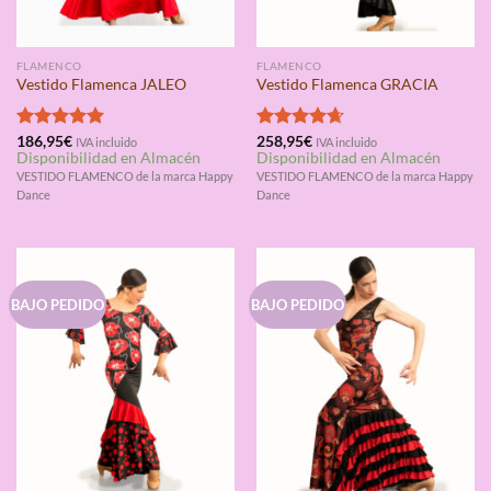
FLAMENCO
FLAMENCO
Vestido Flamenca JALEO
Vestido Flamenca GRACIA
Valorado
186,95
€
Valorado
258,95
€
IVA incluido
IVA incluido
Disponibilidad en Almacén
Disponibilidad en Almacén
con
5.00
con
4.67
de 5
de 5
VESTIDO FLAMENCO de la marca Happy
VESTIDO FLAMENCO de la marca Happy
Dance
Dance
BAJO PEDIDO
BAJO PEDIDO