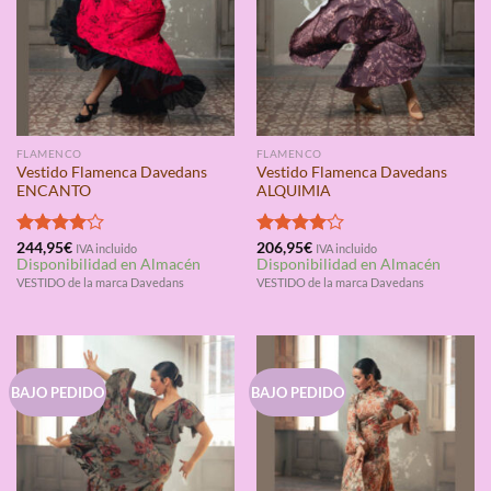
FLAMENCO
FLAMENCO
Vestido Flamenca Davedans
Vestido Flamenca Davedans
ENCANTO
ALQUIMIA
Valorado
244,95
€
Valorado
206,95
€
IVA incluido
IVA incluido
Disponibilidad en Almacén
Disponibilidad en Almacén
con
4.00
con
4.00
de 5
de 5
VESTIDO de la marca Davedans
VESTIDO de la marca Davedans
BAJO PEDIDO
BAJO PEDIDO