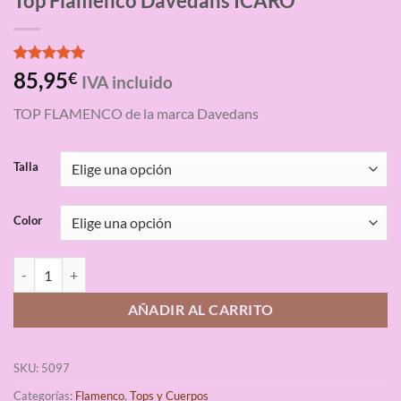
Top Flamenco Davedans ÍCARO
Valorado
3
85,95
€
IVA incluido
con
5.00
de 5 en
TOP FLAMENCO de la marca Davedans
base a
valoraciones
de clientes
Talla
Color
Top Flamenco Davedans ÍCARO cantidad
AÑADIR AL CARRITO
SKU:
5097
Categorías:
Flamenco
,
Tops y Cuerpos