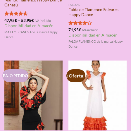
Maillot Flamenco Happy Dance
Canesú
FALDAS
Falda de Flamenco Soleares
Happy Dance
Valorado
47,95
€
–
52,95
€
IVA incluido
con
4.60
Disponibilidad en Almacén
de 5
Valorado
71,95
€
IVA incluido
MAILLOT CANESU de la marca Happy
con
4.00
Disponibilidad en Almacén
Dance
de 5
FALDA FLAMENCO de la marca Happy
Dance
¡Oferta!
BAJO PEDIDO