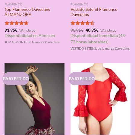
FLAMENCO
FLAMENCO
Top Flamenco Davedans
Vestido Setenil Flamenco
ALMANZORA
Davedans
El
El
Valorado
91,95
€
Valorado
90,95
€
40,95
€
IVA incluido
IVA incluido
precio
precio
con
4.67
con
4.50
Disponibilidad en Almacén
Disponibilidad Inmediata (48-
original
actual
de 5
de 5
era:
es:
72 horas laborables)
TOP ALMONTE de la marca Davedans
90,95€.
40,95€.
VESTIDO SETENIL de la marca Davedans.
BAJO PEDIDO
BAJO PEDIDO