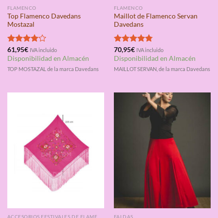
FLAMENCO
FLAMENCO
Top Flamenco Davedans
Maillot de Flamenco Servan
Mostazal
Davedans
Valorado
61,95
€
Valorado
70,95
€
IVA incluido
IVA incluido
con
4.00
con
4.75
Disponibilidad en Almacén
Disponibilidad en Almacén
de 5
de 5
TOP MOSTAZAL de la marca Davedans
MAILLOT SERVAN, de la marca Davedans
ACCESORIOS FESTIVALES DE FLAMENCO
FALDAS