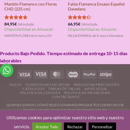
Mantón Flamenco con Flores
Falda Flamenca Ensayo Español
CHD (225 cm)
Davedans
Valorado
84,95
€
Valorado
66,95
€
IVA incluido
IVA incluido
con
4.67
con
4.33
Disponibilidad en Almacén
Disponibilidad en Almacén
de 5
de 5
MANTÓN FLORES de la marca DV
FALDA ESPAÑOL de la marca Davedans
Producto Bajo Pedido. Tiempo estimado de entrega 10-15 días
laborables
INICIO
CONDICIONES DE VENTA
PREGUNTAS FRECUENTES
CATÁLOGOS
TABLAS DE TALLAS
AVISO LEGAL
POLITICA DE COOKIES
POLITICA DE PRIVACIDAD
CONTÁCTANOS
QUIENES SOMOS
|
CÓMO SELECCIONAMOS PRODUCTOS
|
DERECHO DE
DESISTIMIENTO |
FORMULARIO DE DESISTIMIENTO
Utilizamos cookies para optimizar nuestro sitio web y nuestro
servicio.
Aceptar Todo
Rechazar
Personalizar