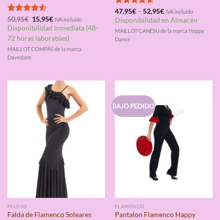
Valorado
47,95
€
–
52,95
€
IVA incluido
El
El
Valorado
50,95
€
15,95
€
con
4.60
IVA incluido
Disponibilidad en Almacén
precio
precio
con
4.50
de 5
Disponibilidad Inmediata (48-
MAILLOT CANESU de la marca Happy
original
actual
de 5
era:
es:
72 horas laborables)
Dance
50,95€.
15,95€.
MAILLOT COMPÁS de la marca
Davedans
BAJO PEDIDO
FALDAS
FLAMENCO
Falda de Flamenco Soleares
Pantalon Flamenco Happy