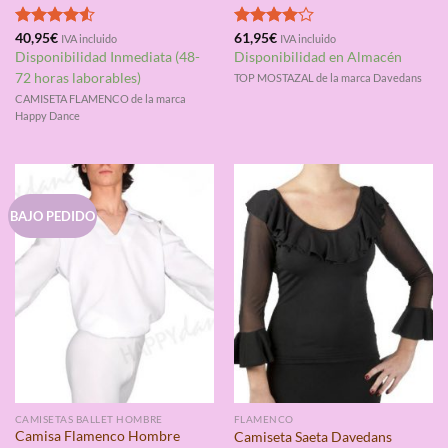
Valorado
40,95
€
Valorado
61,95
€
IVA incluido
IVA incluido
con
4.50
con
4.00
Disponibilidad Inmediata (48-
Disponibilidad en Almacén
de 5
de 5
72 horas laborables)
TOP MOSTAZAL de la marca Davedans
CAMISETA FLAMENCO de la marca
Happy Dance
BAJO PEDIDO
CAMISETAS BALLET HOMBRE
FLAMENCO
Camisa Flamenco Hombre
Camiseta Saeta Davedans