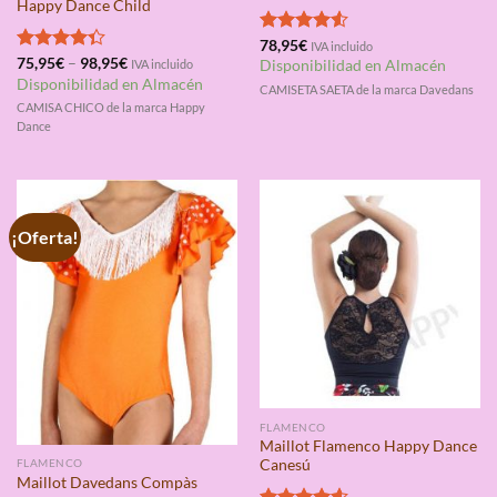
Happy Dance Child
Valorado
78,95
€
IVA incluido
con
4.50
Valorado
75,95
€
–
98,95
€
IVA incluido
Disponibilidad en Almacén
de 5
con
4.33
Disponibilidad en Almacén
CAMISETA SAETA de la marca Davedans
de 5
CAMISA CHICO de la marca Happy
Dance
¡Oferta!
FLAMENCO
Maillot Flamenco Happy Dance
Canesú
FLAMENCO
Maillot Davedans Compàs