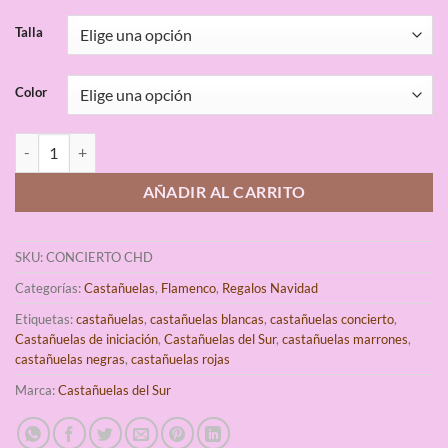
de clientes
Talla
Color
Castañuelas Concierto Castañuelas del Sur cantidad
AÑADIR AL CARRITO
SKU:
CONCIERTO CHD
Categorías:
Castañuelas
,
Flamenco
,
Regalos Navidad
Etiquetas:
castañuelas
,
castañuelas blancas
,
castañuelas concierto
,
Castañuelas de iniciación
,
Castañuelas del Sur
,
castañuelas marrones
,
castañuelas negras
,
castañuelas rojas
Marca:
Castañuelas del Sur