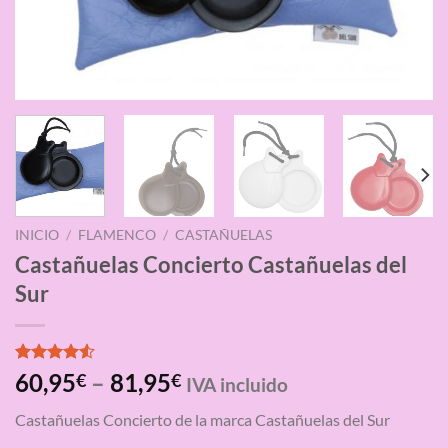
INICIO
/
FLAMENCO
/
CASTAÑUELAS
Castañuelas Concierto Castañuelas del
Sur
Valorado
4
60,95
–
81,95
€
€
IVA incluido
con
4.50
de 5 en
Castañuelas Concierto de la marca Castañuelas del Sur
base a
valoraciones