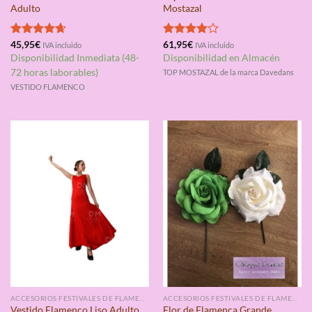
Adulto
Mostazal
Valorado
45,95
€
Valorado
61,95
€
IVA incluido
IVA incluido
con
4.67
con
4.00
Disponibilidad Inmediata (48-
Disponibilidad en Almacén
de 5
de 5
72 horas laborables)
TOP MOSTAZAL de la marca Davedans
VESTIDO FLAMENCO
ACCESORIOS FESTIVALES DE FLAMENCO
ACCESORIOS FESTIVALES DE FLAMENCO
Flor de Flamenca Grande
Vestido Flamenco Liso Adulto