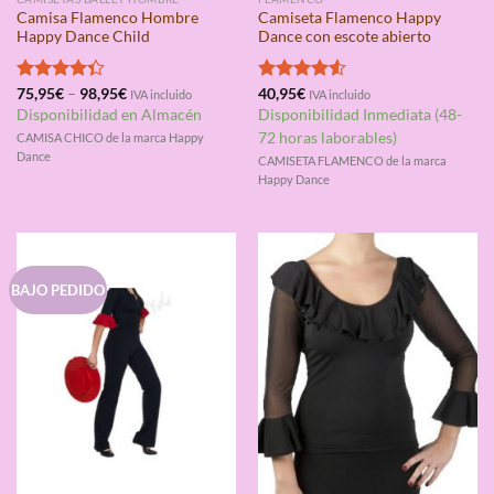
Camisa Flamenco Hombre
Camiseta Flamenco Happy
Happy Dance Child
Dance con escote abierto
Valorado
75,95
€
–
98,95
€
Valorado
40,95
€
IVA incluido
IVA incluido
con
4.33
con
4.50
Disponibilidad en Almacén
Disponibilidad Inmediata (48-
de 5
de 5
72 horas laborables)
CAMISA CHICO de la marca Happy
Dance
CAMISETA FLAMENCO de la marca
Happy Dance
BAJO PEDIDO