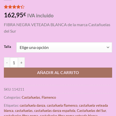
Valorado
3
162,95
€
IVA incluido
con
4.33
de 5 en
FIBRA NEGRA VETEADA BLANCA de la marca Castañuelas
base a
valoraciones
del Sur
de clientes
Talla
Castañuelas Gama Profesional Fibra Negra Veteada Blanca Castañuelas
AÑADIR AL CARRITO
SKU:
114211
Categorías:
Castañuelas
,
Flamenco
Etiquetas:
castañuela danza
,
castañuela flamenco
,
castañuela veteada
blanca
,
castañuelas
,
castañuelas danza española
,
Castañuelas del Sur
,
castañuelas fibra negra
,
castañuelas fibra negra veteada blanca