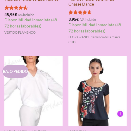
Chassé Dance
Valorado
45,95
€
IVA incluido
con
4.67
Valorado
3,95
€
Disponibilidad Inmediata (48-
IVA incluido
de 5
con
4.50
Disponibilidad Inmediata (48-
72 horas laborables)
de 5
72 horas laborables)
VESTIDO FLAMENCO
FLOR GRANDE flamenco de la marca
CHD
BAJO PEDIDO
CAMISETAS BALLET HOMBRE
FLAMENCO