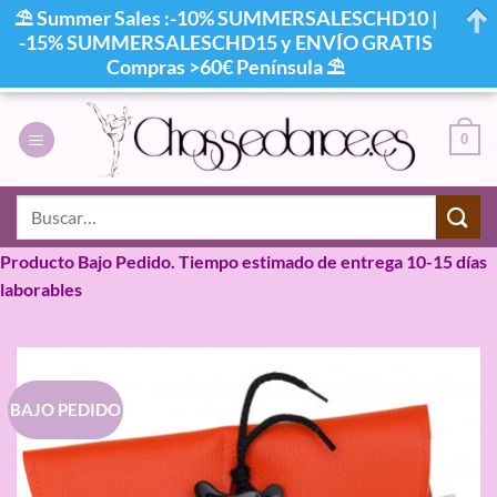
⛱ Summer Sales :-10% SUMMERSALESCHD10 |
-15% SUMMERSALESCHD15 y ENVÍO GRATIS
Compras >60€ Península ⛱
Saltar
al
0
contenido
Buscar
por:
Producto Bajo Pedido. Tiempo estimado de entrega 10-15 días
laborables
BAJO PEDIDO