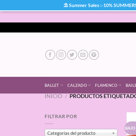
⛱ Summer Sales :-10% SUMMER
Saltar
al
contenido
BALLET
CALZADO
FLAMENCO
BAIL
INICIO
/
PRODUCTOS ETIQUETADO
FILTRAR POR
BAJO
Categorías del producto