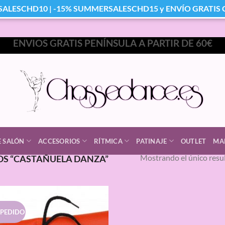
SALESCHD10 | -15% SUMMERSALESCHD15 y ENVÍO GRATIS Co
ENVIOS GRATIS PENÍNSULA A PARTIR DE 60€
E SALÓN
ACCESORIOS
RÍTMICA
PATINAJE
OUTLET
MA
Mostrando el único resu
S “CASTAÑUELA DANZA”
 PEDIDO