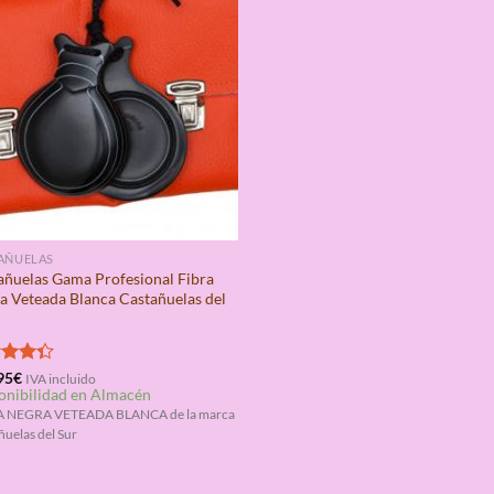
AÑUELAS
añuelas Gama Profesional Fibra
a Veteada Blanca Castañuelas del
rado
95
€
IVA incluido
onibilidad en Almacén
4.33
A NEGRA VETEADA BLANCA de la marca
ñuelas del Sur