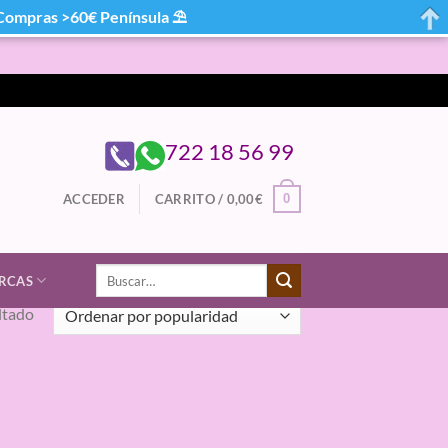
mpras >60€ Península ⛱
722 18 56 99
0
ACCEDER
CARRITO /
0,00
€
Buscar
RCAS
por:
ltado