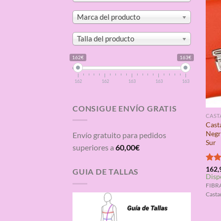
Marca del producto
Talla del producto
162€
163€
162
162
163
163
163
CONSIGUE ENVÍO GRATIS
CAST
Cast
Negr
Envío gratuito para pedidos
Sur
superiores a
60,00
€
Valo
162,
GUIA DE TALLAS
Disp
con
de 5
FIBR
Casta