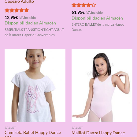
Capezio Adulto
Valorado
61,95
€
IVA incluido
con
4.20
Valorado
12,95
€
IVA incluido
Disponibilidad en Almacén
de 5
con
4.75
Disponibilidad en Almacén
ENTERO BALLET de la marca Happy
de 5
ESSENTIALS TRANSITION TIGHT ADULT
Dance.
de la marca Capezio. Convertibles.
BALLET
BALLET
Camiseta Ballet Happy Dance
Maillot Danza Happy Dance