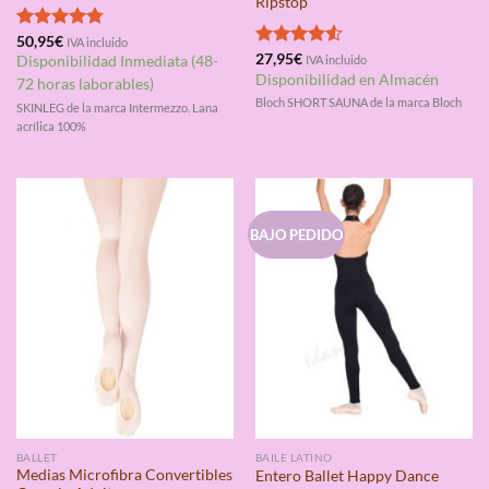
Ripstop
Valorado
50,95
€
IVA incluido
con
4.75
Valorado
27,95
€
Disponibilidad Inmediata (48-
IVA incluido
de 5
con
4.50
Disponibilidad en Almacén
72 horas laborables)
de 5
Bloch SHORT SAUNA de la marca Bloch
SKINLEG de la marca Intermezzo. Lana
acrílica 100%
BAJO PEDIDO
BALLET
BAILE LATINO
Medias Microfibra Convertibles
Entero Ballet Happy Dance