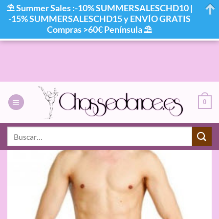
⛱ Summer Sales :-10% SUMMERSALESCHD10 |
-15% SUMMERSALESCHD15 y ENVÍO GRATIS
Compras >60€ Península ⛱
Saltar
al
contenido
0
Buscar
por: