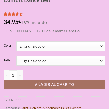
Confort Dance Belt
Valorado
4
34,95
€
IVA incluido
con
4.50
de 5 en
CONFORT DANCE BELT de la marca Capezio
base a
valoraciones
de clientes
Color
Talla
Suspensor Danza Hombre Capezio Confort Dance Belt cantidad
AÑADIR AL CARRITO
SKU:
N5933
Categorías:
Ballet
,
Hombre
,
Suspensores Ballet Hombre