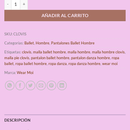
Malla Pie Ballet Hombre Clovis Wear Moi cantidad
AÑADIR AL CARRITO
SKU:
CLOVIS
Categorías:
Ballet
,
Hombre
,
Pantalones Ballet Hombre
Etiquetas:
clovis
,
malla ballet hombre
,
malla hombre
,
malla hombre clovis
,
malla pie clovis
,
pantalon ballet hombre
,
pantalon danza hombre
,
ropa
ballet
,
ropa ballet hombre
,
ropa danza
,
ropa danza hombre
,
wear moi
Marca:
Wear Moi
DESCRIPCIÓN