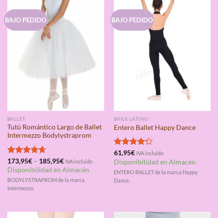
BAJO PEDIDO
BAJO PEDIDO
BALLET
BAILE LATINO
Tutú Romántico Largo de Ballet
Entero Ballet Happy Dance
Intermezzo Bodylystraprom
Valorado
61,95
€
IVA incluido
con
4.20
Valorado
173,95
€
–
185,95
€
IVA incluido
Disponibilidad en Almacén
de 5
con
4.67
Disponibilidad en Almacén
ENTERO BALLET de la marca Happy
de 5
BODYLYSTRAPROM de la marca
Dance.
Intermezzo