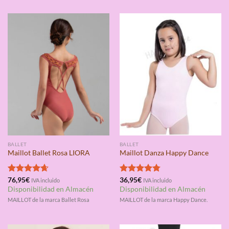
BALLET
BALLET
Maillot Ballet Rosa LIORA
Maillot Danza Happy Dance
Valorado
76,95
€
Valorado
36,95
€
IVA incluido
IVA incluido
con
4.67
con
4.75
Disponibilidad en Almacén
Disponibilidad en Almacén
de 5
de 5
MAILLOT de la marca Ballet Rosa
MAILLOT de la marca Happy Dance.