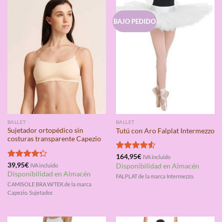
BAJO PEDIDO
BALLET
BALLET
Sujetador ortopédico sin
Tutú con Aro Falplat Intermezzo
costuras transparente Capezio
Valorado
164,95
€
IVA incluido
con
4.50
Valorado
39,95
€
IVA incluido
Disponibilidad en Almacén
de 5
con
4.25
Disponibilidad en Almacén
FALPLAT de la marca Intermezzo.
de 5
CAMISOLE BRA W/TEK de la marca
Capezio. Sujetador.