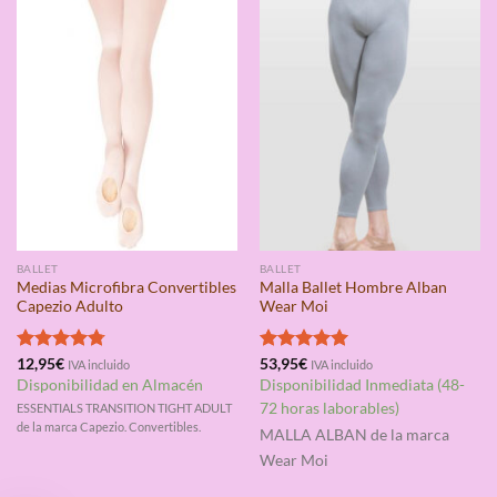
BALLET
BALLET
Medias Microfibra Convertibles
Malla Ballet Hombre Alban
Capezio Adulto
Wear Moi
Valorado
12,95
€
Valorado
53,95
€
IVA incluido
IVA incluido
con
4.75
con
5.00
Disponibilidad en Almacén
Disponibilidad Inmediata (48-
de 5
de 5
72 horas laborables)
ESSENTIALS TRANSITION TIGHT ADULT
de la marca Capezio. Convertibles.
MALLA ALBAN
de la marca
Wear Moi