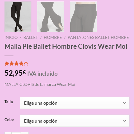
INICIO
/
BALLET
/
HOMBRE
/
PANTALONES BALLET HOMBRE
Malla Pie Ballet Hombre Clovis Wear Moi
Valorado
4
52,95
€
IVA incluido
con
4.25
de 5 en
MALLA CLOVIS
de la marca Wear Moi
base a
valoraciones
de
clientes
Talla
Color