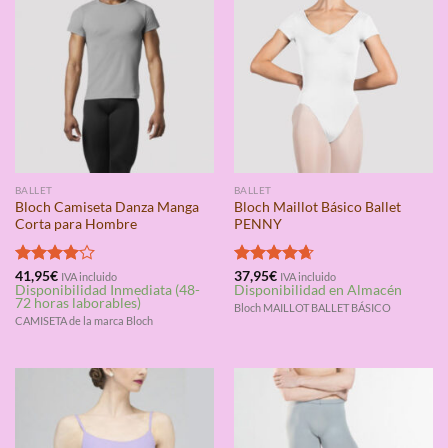
BALLET
BALLET
Bloch Camiseta Danza Manga
Bloch Maillot Básico Ballet
Corta para Hombre
PENNY
Valorado
41,95
€
Valorado
37,95
€
IVA incluido
IVA incluido
Disponibilidad Inmediata (48-
Disponibilidad en Almacén
con
4.00
con
4.67
72 horas laborables)
de 5
de 5
Bloch MAILLOT BALLET BÁSICO
CAMISETA de la marca Bloch