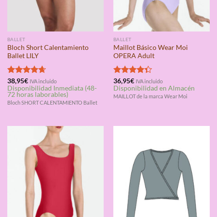
BALLET
BALLET
Bloch Short Calentamiento
Maillot Básico Wear Moi
Ballet LILY
OPERA Adult
Valorado
38,95
€
Valorado
36,95
€
IVA incluido
IVA incluido
Disponibilidad Inmediata (48-
Disponibilidad en Almacén
con
4.67
con
4.33
72 horas laborables)
de 5
de 5
MAILLOT de la marca Wear Moi
Bloch SHORT CALENTAMIENTO Ballet