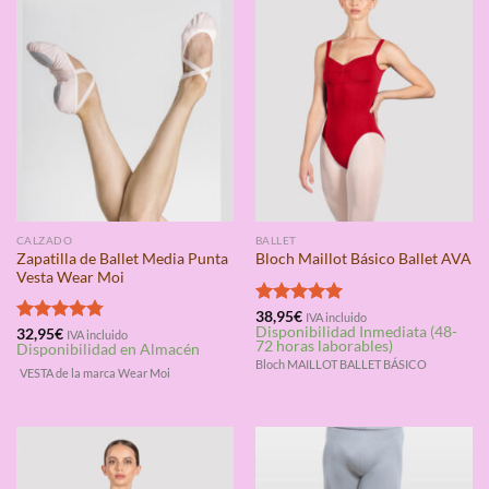
CALZADO
BALLET
Zapatilla de Ballet Media Punta
Bloch Maillot Básico Ballet AVA
Vesta Wear Moi
Valorado
38,95
€
IVA incluido
Disponibilidad Inmediata (48-
con
5.00
Valorado
32,95
€
IVA incluido
72 horas laborables)
Disponibilidad en Almacén
de 5
con
4.75
Bloch MAILLOT BALLET BÁSICO
de 5
VESTA de la marca Wear Moi