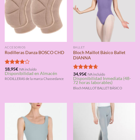
ACCESORIOS
BALLET
Bloch Maillot Básico Ballet
Rodilleras Danza BOSCO CHD
DIANNA
Valorado
18,95
€
IVA incluido
Disponibilidad en Almacén
con
4.00
Valorado
34,95
€
IVA incluido
Disponibilidad Inmediata (48-
de 5
con
4.67
RODILLERAS de la marca Chassedance
72 horas laborables)
de 5
Bloch MAILLOT BALLET BÁSICO