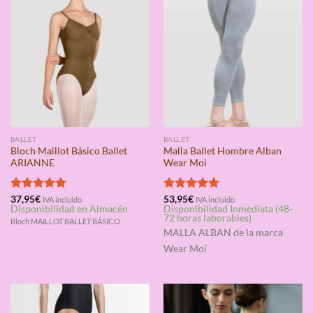
BALLET
BALLET
Bloch Maillot Básico Ballet
Malla Ballet Hombre Alban
ARIANNE
Wear Moi
Valorado
37,95
€
Valorado
53,95
€
IVA incluido
IVA incluido
Disponibilidad en Almacén
Disponibilidad Inmediata (48-
con
5.00
con
5.00
72 horas laborables)
de 5
de 5
Bloch MAILLOT BALLET BÁSICO
MALLA ALBAN
de la marca
Wear Moi