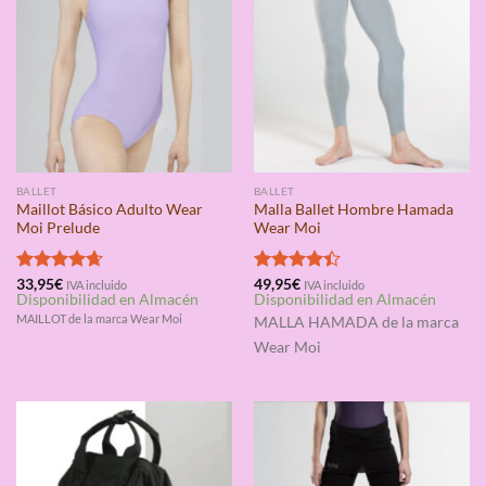
BALLET
BALLET
Maillot Básico Adulto Wear
Malla Ballet Hombre Hamada
Moi Prelude
Wear Moi
Valorado
33,95
€
Valorado
49,95
€
IVA incluido
IVA incluido
Disponibilidad en Almacén
Disponibilidad en Almacén
con
4.67
con
4.40
de 5
de 5
MAILLOT de la marca Wear Moi
MALLA HAMADA
de la marca
Wear Moi