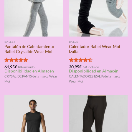
BALLET
BALLET
Pantalón de Calentamiento
Calentador Ballet Wear Moi
Ballet Crysalide Wear Moi
Izalia
Valorado
61,95
€
Valorado
20,95
€
IVA incluido
IVA incluido
Disponibilidad en Almacén
Disponibilidad en Almacén
con
4.75
con
4.50
de 5
de 5
CRYSALIDE PANTS de la marca Wear
CALENTADORES IZALIA de la marca
Moi
Wear Moi