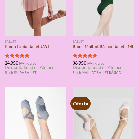
BALLET
BALLET
Bloch Falda Ballet JAYE
Bloch Maillot Básico Ballet EMI
Valorado
24,95
€
Valorado
36,95
€
IVA incluido
IVA incluido
Disponibilidad en Almacén
Disponibilidad en Almacén
con
5.00
con
4.67
de 5
de 5
Bloch FALDA BALLET
Bloch MAILLOT BALLET BÁSICO
¡Oferta!