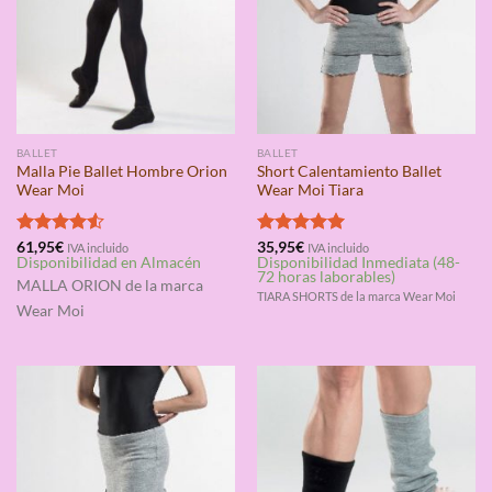
BALLET
BALLET
Malla Pie Ballet Hombre Orion
Short Calentamiento Ballet
Wear Moi
Wear Moi Tiara
Valorado
61,95
€
Valorado
35,95
€
IVA incluido
IVA incluido
Disponibilidad en Almacén
Disponibilidad Inmediata (48-
con
4.50
con
5.00
72 horas laborables)
de 5
de 5
MALLA ORION
de la marca
TIARA SHORTS de la marca Wear Moi
Wear Moi