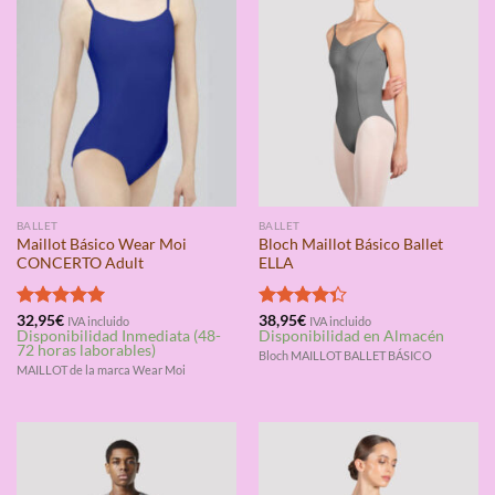
BALLET
BALLET
Maillot Básico Wear Moi
Bloch Maillot Básico Ballet
CONCERTO Adult
ELLA
Valorado
32,95
€
Valorado
38,95
€
IVA incluido
IVA incluido
Disponibilidad Inmediata (48-
Disponibilidad en Almacén
con
5.00
con
4.33
72 horas laborables)
de 5
de 5
Bloch MAILLOT BALLET BÁSICO
MAILLOT de la marca Wear Moi