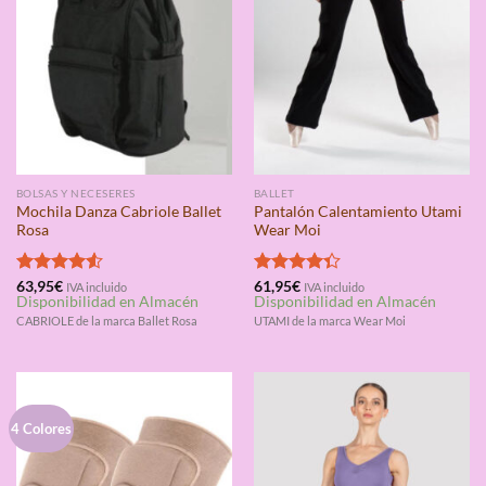
BOLSAS Y NECESERES
BALLET
Mochila Danza Cabriole Ballet
Pantalón Calentamiento Utami
Rosa
Wear Moi
Valorado
63,95
€
Valorado
61,95
€
IVA incluido
IVA incluido
Disponibilidad en Almacén
Disponibilidad en Almacén
con
4.50
con
4.33
de 5
de 5
CABRIOLE de la marca Ballet Rosa
UTAMI de la marca Wear Moi
4 Colores