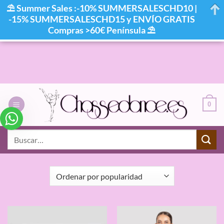
⛱ Summer Sales :-10% SUMMERSALESCHD10 |
-15% SUMMERSALESCHD15 y ENVÍO GRATIS
Compras >60€ Península ⛱
Saltar
al
contenido
0
INICIO
/
COLOR DEL PRODUCTO
/
GREY
Buscar
por:
FILTRAR