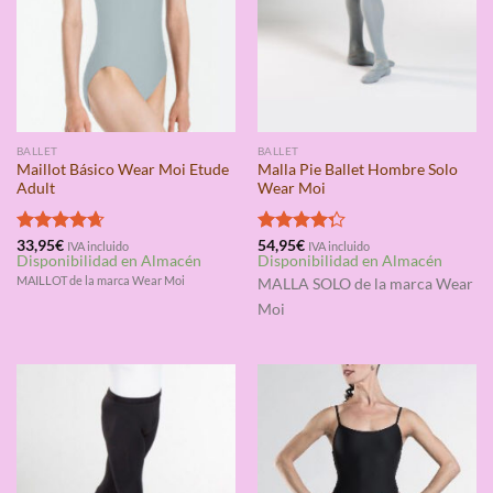
BALLET
BALLET
Maillot Básico Wear Moi Etude
Malla Pie Ballet Hombre Solo
Adult
Wear Moi
Valorado
33,95
€
Valorado
54,95
€
IVA incluido
IVA incluido
Disponibilidad en Almacén
Disponibilidad en Almacén
con
4.67
con
4.25
de 5
de 5
MAILLOT de la marca Wear Moi
MALLA SOLO
de la marca Wear
Moi