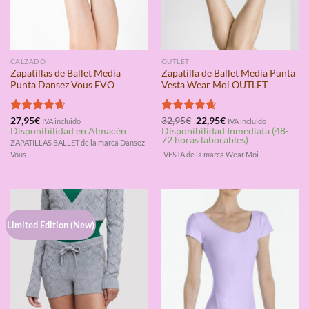
CALZADO
OUTLET
Zapatillas de Ballet Media
Zapatilla de Ballet Media Punta
Punta Dansez Vous EVO
Vesta Wear Moi OUTLET
El
El
Valorado
27,95
€
Valorado
32,95
€
22,95
€
IVA incluido
IVA incluido
precio
precio
Disponibilidad en Almacén
Disponibilidad Inmediata (48-
con
4.67
con
4.67
original
actual
72 horas laborables)
de 5
de 5
ZAPATILLAS BALLET de la marca Dansez
era:
es:
Vous
VESTA de la marca Wear Moi
32,95€.
22,95€.
Limited Edition (New)