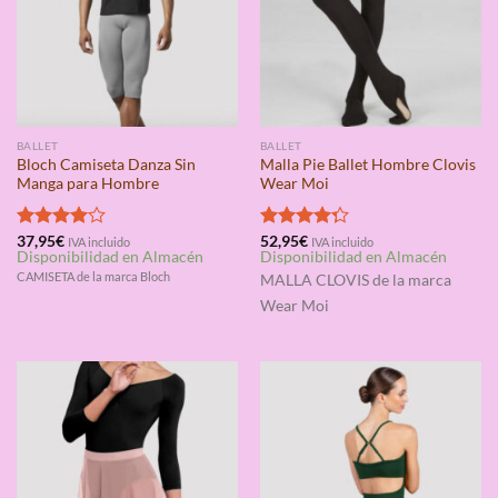
BALLET
BALLET
Bloch Camiseta Danza Sin
Malla Pie Ballet Hombre Clovis
Manga para Hombre
Wear Moi
Valorado
37,95
€
Valorado
52,95
€
IVA incluido
IVA incluido
Disponibilidad en Almacén
Disponibilidad en Almacén
con
4.00
con
4.25
de 5
de 5
CAMISETA de la marca Bloch
MALLA CLOVIS
de la marca
Wear Moi