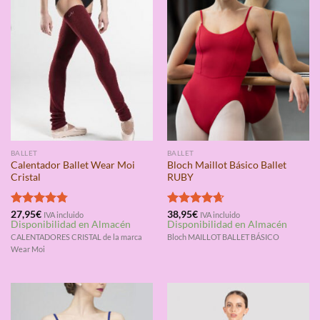
BALLET
BALLET
Calentador Ballet Wear Moi
Bloch Maillot Básico Ballet
Cristal
RUBY
Valorado
27,95
€
Valorado
38,95
€
IVA incluido
IVA incluido
Disponibilidad en Almacén
Disponibilidad en Almacén
con
4.75
con
4.67
de 5
de 5
CALENTADORES CRISTAL de la marca
Bloch MAILLOT BALLET BÁSICO
Wear Moi