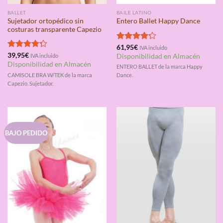
BALLET
BAILE LATINO
Sujetador ortopédico sin
Entero Ballet Happy Dance
costuras transparente Capezio
Valorado
61,95
€
IVA incluido
con
4.20
Valorado
39,95
€
IVA incluido
Disponibilidad en Almacén
de 5
con
4.25
Disponibilidad en Almacén
ENTERO BALLET de la marca Happy
de 5
CAMISOLE BRA W/TEK de la marca
Dance.
Capezio. Sujetador.
BAJO PEDIDO