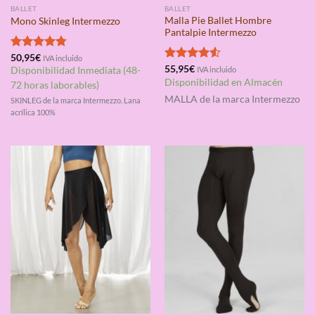
BALLET
BALLET
Malla Pie Ballet Hombre
Mono Skinleg Intermezzo
Pantalpie Intermezzo
Valorado
50,95
€
IVA incluido
con
4.75
Valorado
55,95
€
Disponibilidad Inmediata (48-
IVA incluido
de 5
con
4.50
Disponibilidad en Almacén
72 horas laborables)
de 5
MALLA
de la marca Intermezzo
SKINLEG de la marca Intermezzo. Lana
acrílica 100%