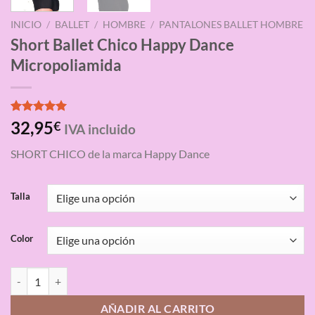
INICIO
/
BALLET
/
HOMBRE
/
PANTALONES BALLET HOMBRE
Short Ballet Chico Happy Dance
Micropoliamida
Valorado
4
32,95
€
IVA incluido
con
5.00
de 5 en
SHORT CHICO de la marca Happy Dance
base a
valoraciones
de clientes
Talla
Color
Short Ballet Chico Happy Dance Micropoliamida cantidad
AÑADIR AL CARRITO