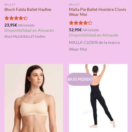
BALLET
BALLET
Malla Pie Ballet Hombre Clovis
Bloch Falda Ballet Hadlee
Wear Moi
Valorado
23,95
€
IVA incluido
con
4.33
Valorado
52,95
€
Disponibilidad en Almacén
IVA incluido
de 5
con
4.25
Disponibilidad en Almacén
Bloch FALDA BALLET Hadlee
de 5
MALLA CLOVIS
de la marca
Wear Moi
BAJO PEDIDO