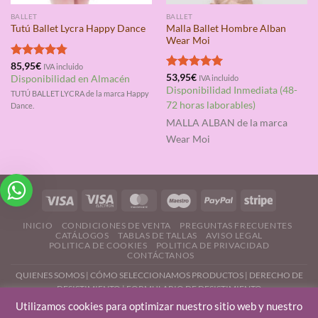
BALLET
BALLET
Malla Ballet Hombre Alban
Tutú Ballet Lycra Happy Dance
Wear Moi
Valorado
85,95
€
IVA incluido
con
4.75
Valorado
53,95
€
Disponibilidad en Almacén
IVA incluido
de 5
con
5.00
Disponibilidad Inmediata (48-
TUTÚ BALLET LYCRA de la marca Happy
de 5
72 horas laborables)
Dance.
MALLA ALBAN
de la marca
Wear Moi
INICIO
CONDICIONES DE VENTA
PREGUNTAS FRECUENTES
CATÁLOGOS
TABLAS DE TALLAS
AVISO LEGAL
POLITICA DE COOKIES
POLITICA DE PRIVACIDAD
CONTÁCTANOS
QUIENES SOMOS
|
CÓMO SELECCIONAMOS PRODUCTOS
|
DERECHO DE
DESISTIMIENTO |
FORMULARIO DE DESISTIMIENTO
Utilizamos cookies para optimizar nuestro sitio web y nuestro