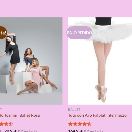
S
ta!
BAJO PEDIDO
T
BALLET
do Toshimi Ballet Rosa
Tutú con Aro Falplat Intermezzo
El
El
rado
5
€
20,95
€
Valorado
164,95
€
IVA incluido
IVA incluido