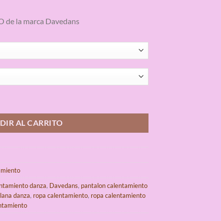
e la marca Davedans
STRAL cantidad
DIR AL CARRITO
amiento
entamiento danza
,
Davedans
,
pantalon calentamiento
 lana danza
,
ropa calentamiento
,
ropa calentamiento
ntamiento