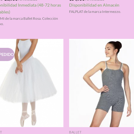
precio
precio
4.50
con
4.50
nibilidad Inmediata (48-72 horas
Disponibilidad en Almacén
original
actual
de 5
era:
es:
ables)
FALPLAT de la marca Intermezzo.
65,95€.
20,95€.
I de la marca Ballet Rosa. Colección
o.
PEDIDO
T
BALLET