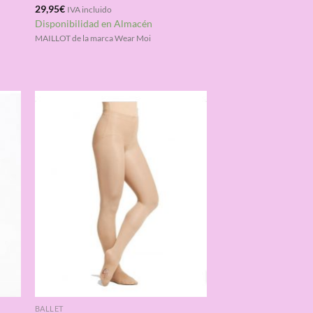
Valorado
29,95
€
IVA incluido
con
4.33
Disponibilidad en Almacén
de 5
MAILLOT de la marca Wear Moi
BALLET