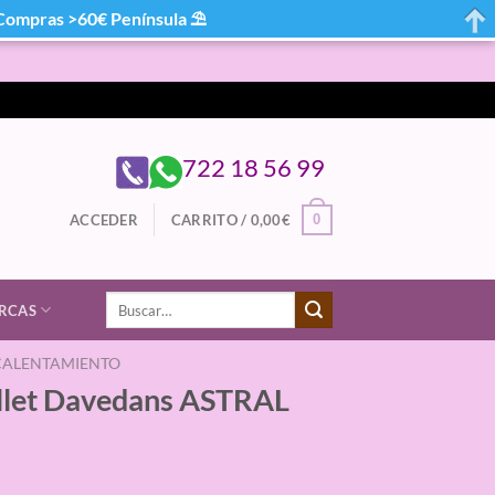
mpras >60€ Península ⛱
722 18 56 99
0
ACCEDER
CARRITO /
0,00
€
Buscar
RCAS
por:
CALENTAMIENTO
allet Davedans ASTRAL