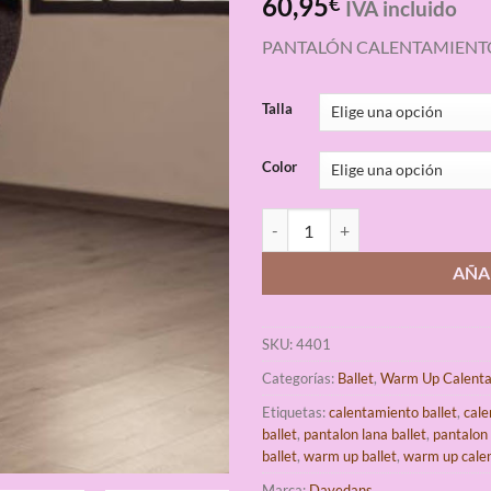
60,95
€
IVA incluido
con
4.67
de 5 en
PANTALÓN CALENTAMIENTO d
base a
valoraciones
de clientes
Talla
Color
Pantalón Lana Ballet Davedans A
AÑA
SKU:
4401
Categorías:
Ballet
,
Warm Up Calent
Etiquetas:
calentamiento ballet
,
cal
ballet
,
pantalon lana ballet
,
pantalon
ballet
,
warm up ballet
,
warm up cale
Marca:
Davedans