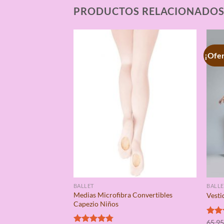
PRODUCTOS RELACIONADO
¡Ofer
BALLET
BALLE
Medias Microfibra Convertibles
Vesti
Capezio Niños
Valo
65,9