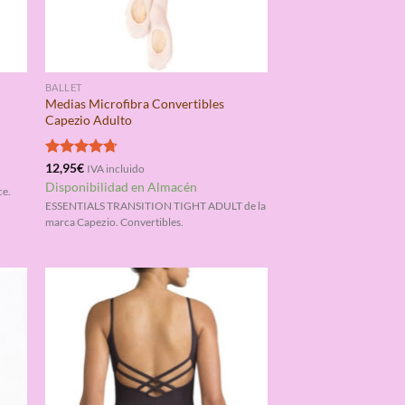
BALLET
Medias Microfibra Convertibles
Capezio Adulto
Valorado
12,95
€
IVA incluido
con
4.75
Disponibilidad en Almacén
ce.
de 5
ESSENTIALS TRANSITION TIGHT ADULT de la
marca Capezio. Convertibles.