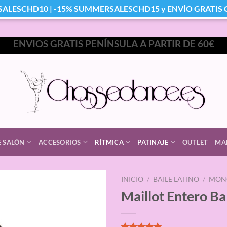
SALESCHD10 | -15% SUMMERSALESCHD15 y ENVÍO GRATIS Co
ENVIOS GRATIS PENÍNSULA A PARTIR DE 60€
E SALÓN
ACCESORIOS
RÍTMICA
PATINAJE
OUTLET
MA
laborables
INICIO
/
BAILE LATINO
/
MONO
Maillot Entero B