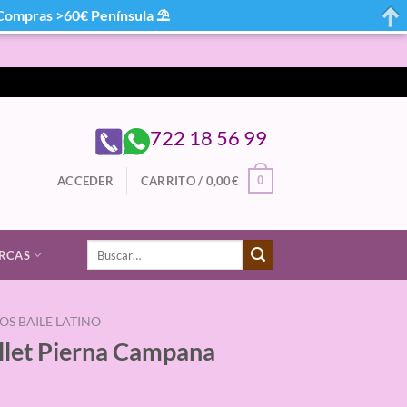
mpras >60€ Península ⛱
722 18 56 99
0
ACCEDER
CARRITO /
0,00
€
Buscar
RCAS
por:
S BAILE LATINO
allet Pierna Campana