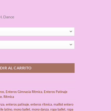
H. Dance
pana cantidad
DIR AL CARRITO
ros
,
Enteros Gimnasia Rítmica
,
Enteros Patinaje
je
,
Rítmica
nza
,
enteros patinaje
,
enteros ritmica
,
maillot entero
le latino
,
mono ballet
,
mono danza
,
ropa ballet
,
ropa