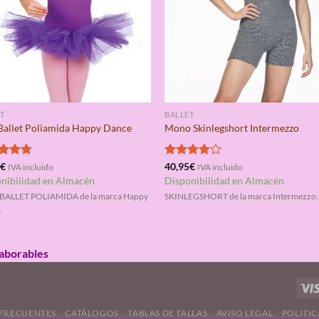
T
BALLET
Ballet Poliamida Happy Dance
Mono Skinlegshort Intermezzo
rado
5
€
Valorado
40,95
€
IVA incluido
IVA incluido
4.75
con
4.00
nibilidad en Almacén
Disponibilidad en Almacén
de 5
BALLET POLIAMIDA de la marca Happy
SKINLEGSHORT de la marca Intermezzo.
.
laborables
FRECUENTES
CATÁLOGOS
TABLAS DE TALLAS
AVISO LEGAL
POLITIC