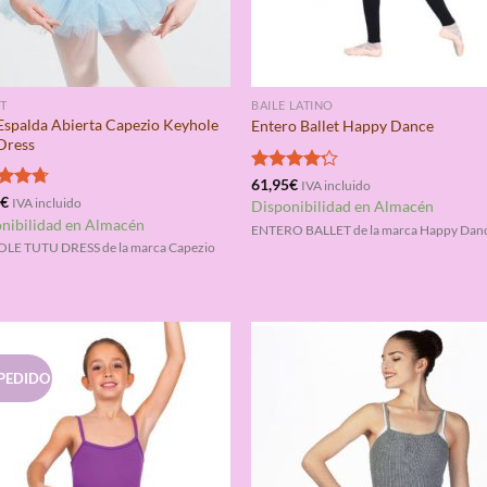
T
BAILE LATINO
Espalda Abierta Capezio Keyhole
Entero Ballet Happy Dance
Dress
Valorado
61,95
€
IVA incluido
con
4.20
rado
5
€
IVA incluido
Disponibilidad en Almacén
de 5
4.67
nibilidad en Almacén
ENTERO BALLET de la marca Happy Dan
LE TUTU DRESS de la marca Capezio
PEDIDO