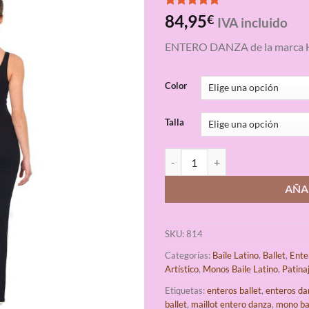
Valorado
3
84,95
€
IVA incluido
con
5.00
de 5 en
ENTERO DANZA de la marca 
base a
valoraciones
de clientes
Color
Talla
Maillot Entero Ballet Pierna Cam
AÑA
SKU:
814
Categorías:
Baile Latino
,
Ballet
,
Ente
Artístico
,
Monos Baile Latino
,
Patina
Etiquetas:
enteros ballet
,
enteros da
ballet
,
maillot entero danza
,
mono bai