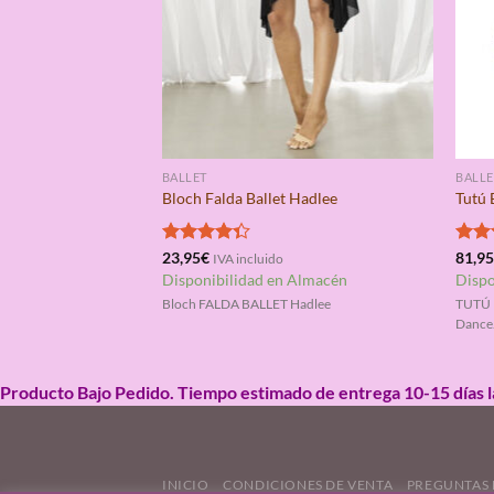
BALLET
BALLE
Bloch Falda Ballet Hadlee
Tutú 
Valorado
23,95
€
Valo
81,9
IVA incluido
con
4.33
con
Disponibilidad en Almacén
Dispo
de 5
de 5
Bloch FALDA BALLET Hadlee
TUTÚ 
Dance
Producto Bajo Pedido. Tiempo estimado de entrega 10-15 días 
INICIO
CONDICIONES DE VENTA
PREGUNTAS 