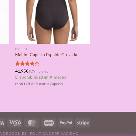
BALLET
Maillot Capezio Espalda Cruzada
Valorado
41,95
€
IVA incluido
con
4.33
Disponibilidad en Almacén
de 5
MAILLOT de la marca Capezio
A DE COOKIES
POLITICA DE PRIVACIDAD