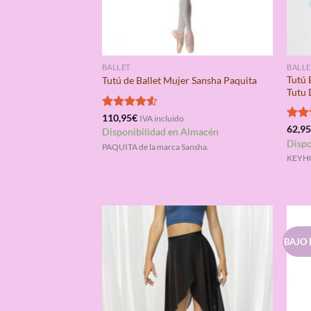
BALLET
BALLE
Tutú 
Tutú de Ballet Mujer Sansha Paquita
Tutu 
Valorado
110,95
€
IVA incluido
con
4.50
Valo
62,9
Disponibilidad en Almacén
de 5
con
Dispo
PAQUITA de la marca Sansha.
de 5
KEYHO
BAJO 