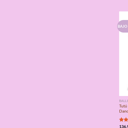
BAJO
BALL
Tutú
Dan
Valo
136,