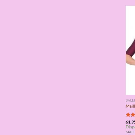
BALL
Mail
Valo
61,9
Disp
con
de 5
MAILL