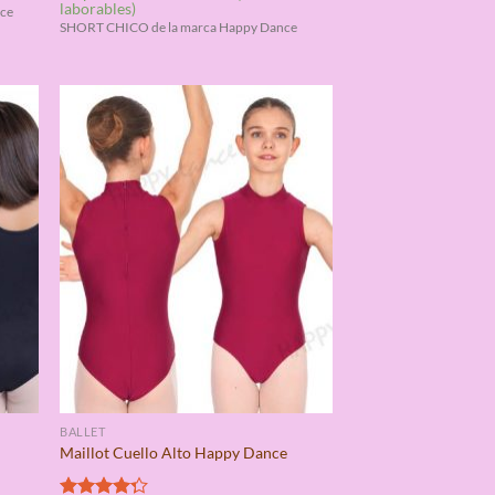
laborables)
de 5
ce
SHORT CHICO de la marca Happy Dance
BALLET
Maillot Cuello Alto Happy Dance