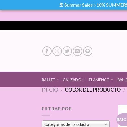
⛱ Summer Sales :-10% SUMMER
Saltar
al
contenido
BALLET
CALZADO
FLAMENCO
BAIL
INICIO
/
COLOR DEL PRODUCTO
/
FILTRAR POR
BAJO
Categorías del producto