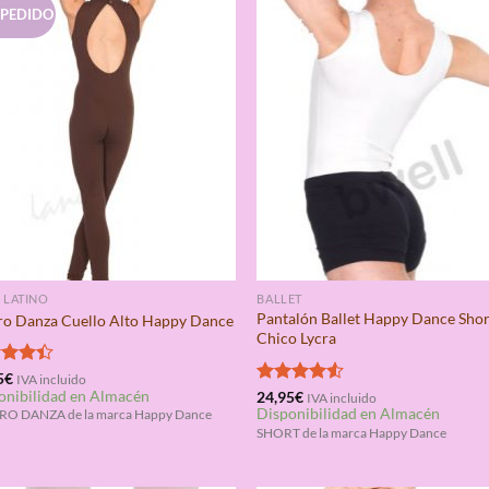
 PEDIDO
E LATINO
BALLET
Pantalón Ballet Happy Dance Shor
ro Danza Cuello Alto Happy Dance
Chico Lycra
rado
5
€
IVA incluido
onibilidad en Almacén
4.40
Valorado
24,95
€
IVA incluido
Disponibilidad en Almacén
con
4.50
RO DANZA de la marca Happy Dance
de 5
SHORT de la marca Happy Dance