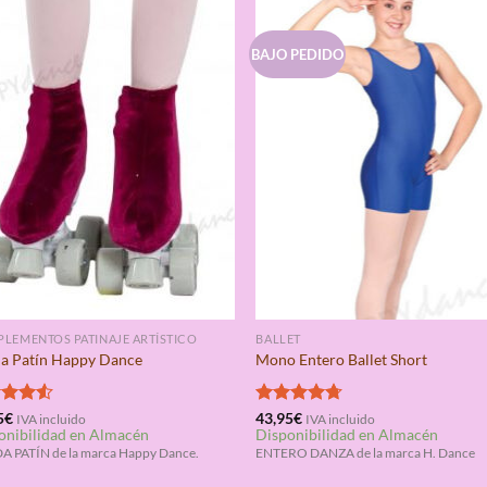
BAJO PEDIDO
LEMENTOS PATINAJE ARTÍSTICO
BALLET
a Patín Happy Dance
Mono Entero Ballet Short
rado
5
€
Valorado
43,95
€
IVA incluido
IVA incluido
onibilidad en Almacén
Disponibilidad en Almacén
4.50
con
4.67
de 5
 PATÍN de la marca Happy Dance.
ENTERO DANZA de la marca H. Dance