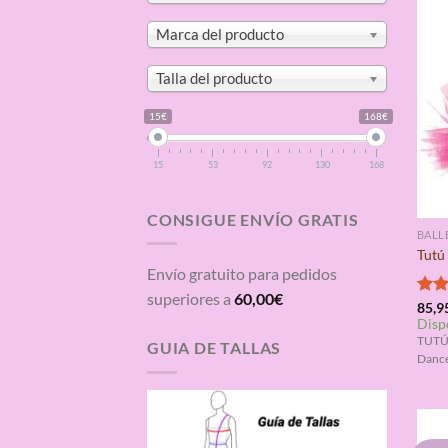
Marca del producto
Talla del producto
15€
168€
15
53
92
130
168
CONSIGUE ENVÍO GRATIS
BALL
Tutú
Envío gratuito para pedidos
superiores a
60,00
€
Valo
85,9
Disp
con
de 5
TUTÚ 
GUIA DE TALLAS
Dance