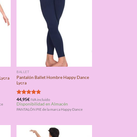
BALLET
Pantalón Ballet Hombre Happy Dance
Lycra
Lycra
Valorado
44,95
€
IVA incluido
Disponibilidad en Almacén
con
4.75
ce
de 5
PANTALÓN PIE de la marca Happy Dance