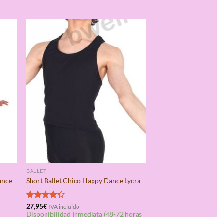
BALLET
ance
Short Ballet Chico Happy Dance Lycra
Valorado
27,95
€
IVA incluido
Disponibilidad Inmediata (48-72 horas
con
4.25