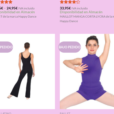
rado
5
€
–
24,95
€
Valorado
33,95
€
IVA incluido
IVA incluido
onibilidad en Almacén
Disponibilidad en Almacén
5.00
con
4.25
de 5
 de la marca Happy Dance
MAILLOT MANGA CORTA LYCRA de la 
Happy Dance
 PEDIDO
BAJO PEDIDO
E LATINO
BALLET