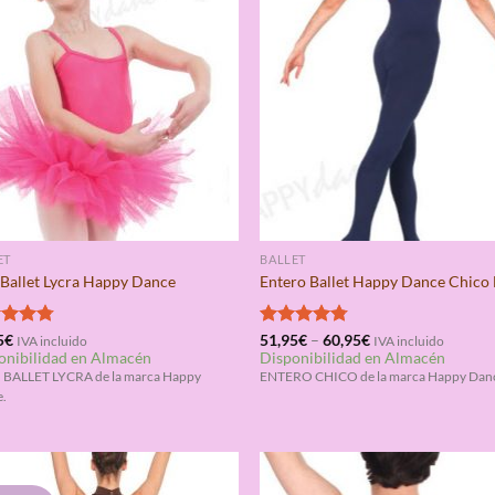
ET
BALLET
 Ballet Lycra Happy Dance
Entero Ballet Happy Dance Chico 
rado
5
€
Valorado
51,95
€
–
60,95
€
IVA incluido
IVA incluido
onibilidad en Almacén
Disponibilidad en Almacén
4.75
con
4.75
de 5
BALLET LYCRA de la marca Happy
ENTERO CHICO de la marca Happy Dan
.