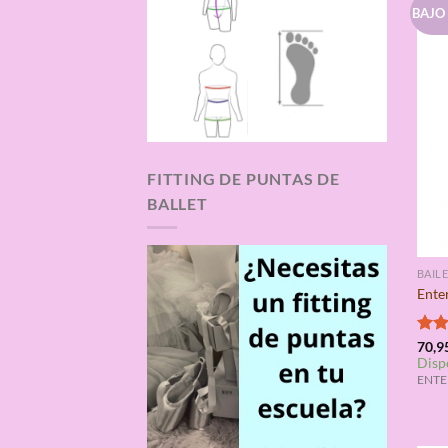
BAJO
FITTING DE PUNTAS DE
BALLET
BAIL
Ente
Valo
70,9
Disp
con
de 5
ENTE