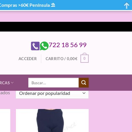
mpras >60€ Península ⛱
722 18 56 99
0
ACCEDER
CARRITO /
0,00
€
Buscar
RCAS
por:
Ordenado
tados
por
popularidad