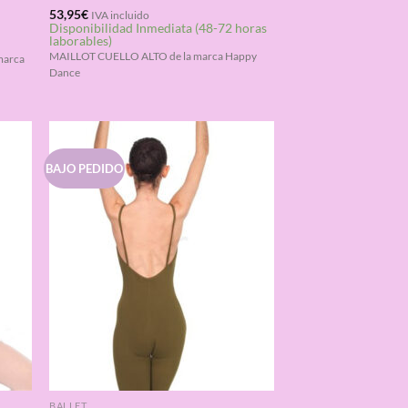
Valorado
53,95
€
IVA incluido
Disponibilidad Inmediata (48-72 horas
con
4.25
laborables)
de 5
MAILLOT CUELLO ALTO de la marca Happy
marca
Dance
BAJO PEDIDO
BALLET