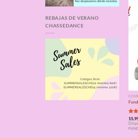
REBAJAS DE VERANO
CHASSEDANCE
COMP
Fund
Valo
15,9
Disp
con
de 5
FUNDA