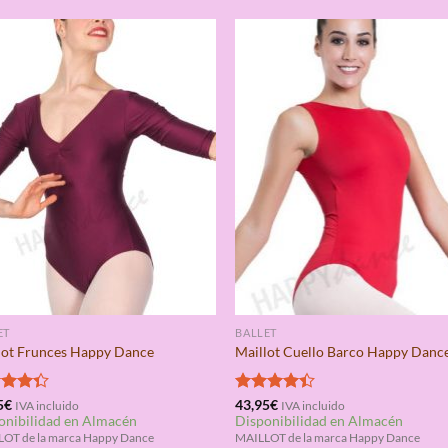
ET
BALLET
lot Frunces Happy Dance
Maillot Cuello Barco Happy Danc
rado
5
€
Valorado
43,95
€
IVA incluido
IVA incluido
onibilidad en Almacén
Disponibilidad en Almacén
4.33
con
4.33
de 5
OT de la marca Happy Dance
MAILLOT de la marca Happy Dance