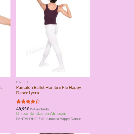
BALLET
t
Pantalón Ballet Hombre Pie Happy
Dance Lycra
Valorado
48,95
€
IVA incluido
Disponibilidad en Almacén
con
4.25
de 5
PANTALÓN PIE de la marca Happy Dance