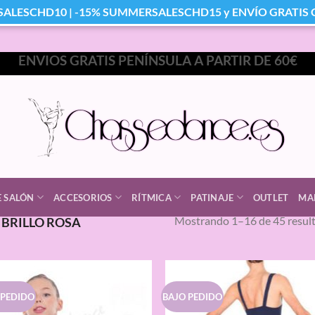
SALESCHD10 | -15% SUMMERSALESCHD15 y ENVÍO GRATIS Co
ENVIOS GRATIS PENÍNSULA A PARTIR DE 60€
E SALÓN
ACCESORIOS
RÍTMICA
PATINAJE
OUTLET
MA
Mostrando 1–16 de 45 resul
BRILLO ROSA
 PEDIDO
BAJO PEDIDO