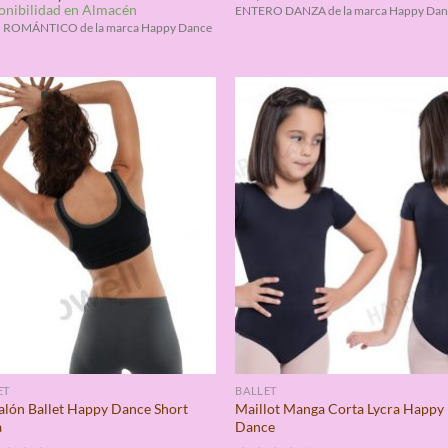
onibilidad en Almacén
de 5
4.33
ENTERO DANZA de la marca Happy Dan
 ROMÁNTICO de la marca Happy Dance
ET
BALLET
alón Ballet Happy Dance Short
Maillot Manga Corta Lycra Happy
a
Dance