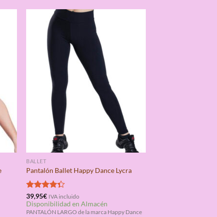
BALLET
e
Pantalón Ballet Happy Dance Lycra
Valorado
39,95
€
IVA incluido
Disponibilidad en Almacén
con
4.33
de 5
PANTALÓN LARGO de la marca Happy Dance