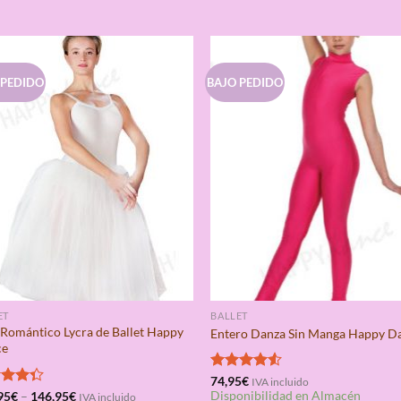
 PEDIDO
BAJO PEDIDO
ET
BALLET
 Romántico Lycra de Ballet Happy
Entero Danza Sin Manga Happy D
ce
Valorado
74,95
€
IVA incluido
Disponibilidad en Almacén
con
4.50
rado
95
€
–
146,95
€
IVA incluido