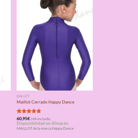
BALLET
Maillot Cerrado Happy Dance
Valorado
60,95
€
IVA incluido
Disponibilidad en Almacén
con
4.67
de 5
MAILLOT de la marca Happy Dance