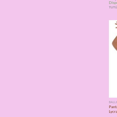
Disp
con
de 5
TUTÚ
BALL
Pant
Lycr