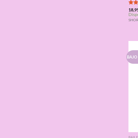
Valo
18,9
Disp
con
de 5
SHORT
BAJO
BAIL