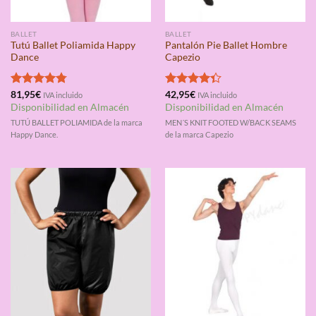
BALLET
BALLET
Tutú Ballet Poliamida Happy
Pantalón Pie Ballet Hombre
Dance
Capezio
Valorado
81,95
€
Valorado
42,95
€
IVA incluido
IVA incluido
con
4.75
con
4.33
Disponibilidad en Almacén
Disponibilidad en Almacén
de 5
de 5
TUTÚ BALLET POLIAMIDA de la marca
MEN´S KNIT FOOTED W/BACK SEAMS
Happy Dance.
de la marca Capezio