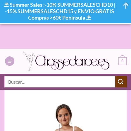
⛱ Summer Sales :-10% SUMMERSALESCHD10 |
-15% SUMMERSALESCHD15 y ENVÍO GRATIS
Compras >60€ Península ⛱
Saltar
al
contenido
0
Buscar
por: