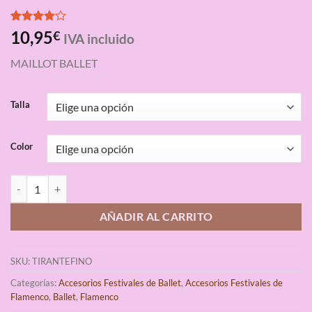
Valorado
3
10,95
€
IVA incluido
con
4.00
de 5 en
MAILLOT BALLET
base a
valoraciones
de
clientes
Talla
Color
Maillot de Ballet Tirante Fino Básico cantidad
AÑADIR AL CARRITO
SKU:
TIRANTEFINO
Categorías:
Accesorios Festivales de Ballet
,
Accesorios Festivales de
Flamenco
,
Ballet
,
Flamenco