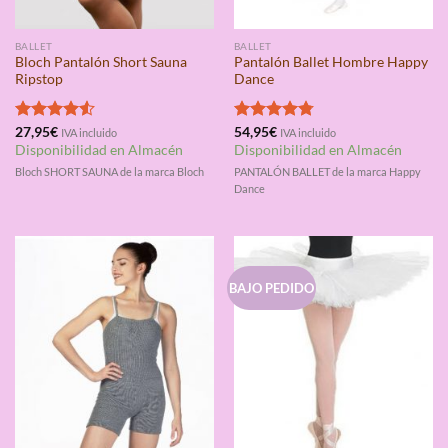
BALLET
BALLET
Bloch Pantalón Short Sauna
Pantalón Ballet Hombre Happy
Ripstop
Dance
Valorado
27,95
€
Valorado
54,95
€
IVA incluido
IVA incluido
con
4.50
con
4.75
Disponibilidad en Almacén
Disponibilidad en Almacén
de 5
de 5
Bloch SHORT SAUNA de la marca Bloch
PANTALÓN BALLET de la marca Happy
Dance
BAJO PEDIDO