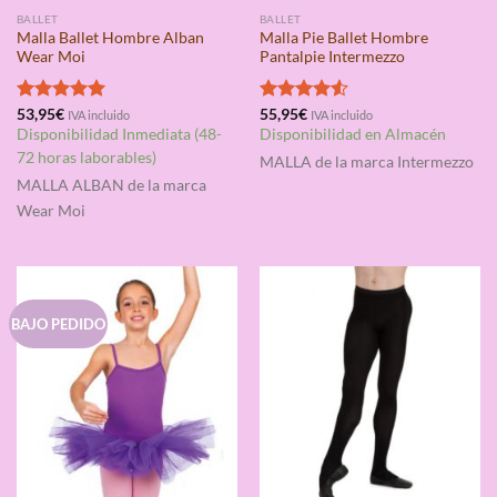
BALLET
BALLET
Malla Ballet Hombre Alban
Malla Pie Ballet Hombre
Wear Moi
Pantalpie Intermezzo
Valorado
53,95
€
Valorado
55,95
€
IVA incluido
IVA incluido
con
5.00
con
4.50
Disponibilidad Inmediata (48-
Disponibilidad en Almacén
de 5
de 5
72 horas laborables)
MALLA
de la marca Intermezzo
MALLA ALBAN
de la marca
Wear Moi
BAJO PEDIDO