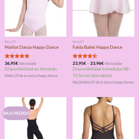
BALLET
BALLET
Maillot Danza Happy Dance
Falda Ballet Happy Dance
Valorado
36,95
€
Valorado
23,95
€
–
23,96
€
IVA incluido
IVA incluido
con
4.75
con
4.50
Disponibilidad en Almacén
Disponibilidad Inmediata (48-
de 5
de 5
72 horas laborables)
MAILLOT de la marca Happy Dance.
FALDA BALLET de la marca Happy Dance.
BAJO PEDIDO