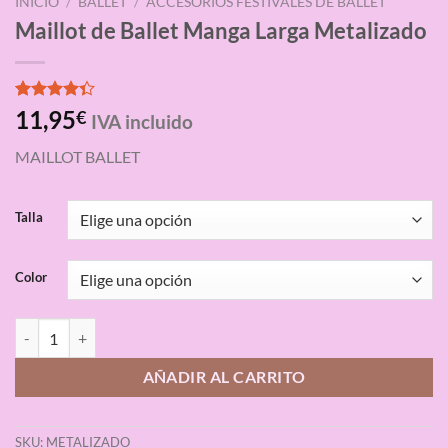
INICIO
/
BALLET
/
ACCESORIOS FESTIVALES DE BALLET
Maillot de Ballet Manga Larga Metalizado
Valorado
3
11,95
€
IVA incluido
con
4.33
de 5 en
MAILLOT BALLET
base a
valoraciones
de clientes
Talla
Color
Maillot de Ballet Manga Larga Metalizado cantidad
AÑADIR AL CARRITO
SKU:
METALIZADO