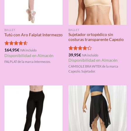
BALLET
BALLET
Sujetador ortopédico sin
Tutú con Aro Falplat Intermezzo
costuras transparente Capezio
Valorado
164,95
€
IVA incluido
con
4.50
Valorado
39,95
€
Disponibilidad en Almacén
IVA incluido
de 5
con
4.25
Disponibilidad en Almacén
FALPLAT de la marca Intermezzo.
de 5
CAMISOLE BRA W/TEK de la marca
Capezio. Sujetador.