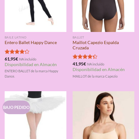
BAILE LATINO
BALLET
Maillot Capezio Espalda
Entero Ballet Happy Dance
Cruzada
Valorado
61,95
€
IVA incluido
con
4.20
Valorado
41,95
€
Disponibilidad en Almacén
IVA incluido
de 5
con
4.33
Disponibilidad en Almacén
ENTERO BALLET de la marca Happy
de 5
MAILLOT de la marca Capezio
Dance.
BAJO PEDIDO