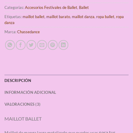
Categorías:
Accesorios Festivales de Ballet
,
Ballet
Etiquetas:
maillot ballet
,
maillot barato
,
maillot danza
,
ropa ballet
,
ropa
danza
Marca:
Chassedance
DESCRIPCIÓN
INFORMACIÓN ADICIONAL
VALORACIONES (3)
MAILLOT BALLET
para tus
Maillot de manga larga metalizado que puedes usar