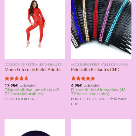
ACCESORIOS FESTIVALES DE BALLET
ACCESORIOS FESTIVALES DE FLAMENCO
Mono Entero de Ballet Adulto
Peinecillo Brillantes CHD
Valorado
17,95
€
Valorado
4,95
€
IVA incluido
IVA incluido
Disponibilidad Inmediata (48-
Disponibilidad Inmediata (48-
con
4.67
con
4.67
72 horas laborables)
72 horas laborables)
de 5
de 5
MONO ENTERO BALLET
PEINECILLO BRILLANTES de la marca
CHD