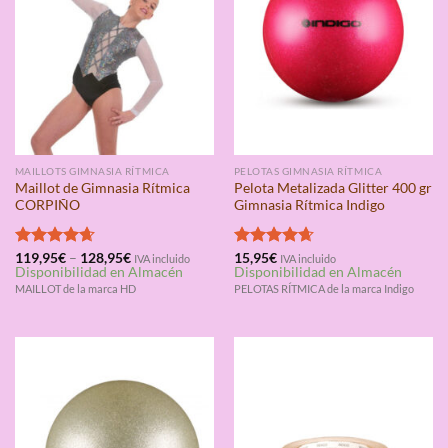
MAILLOTS GIMNASIA RÍTMICA
PELOTAS GIMNASIA RÍTMICA
Maillot de Gimnasia Rítmica
Pelota Metalizada Glitter 400 gr
CORPIÑO
Gimnasia Rítmica Indigo
Valorado
119,95
€
–
128,95
€
Valorado
15,95
€
IVA incluido
IVA incluido
Disponibilidad en Almacén
Disponibilidad en Almacén
con
4.67
con
4.67
de 5
de 5
MAILLOT de la marca HD
PELOTAS RÍTMICA de la marca Indigo