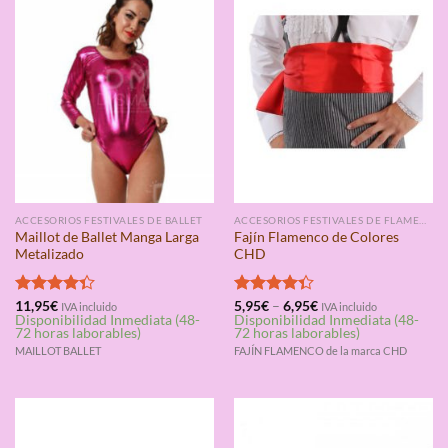
ACCESORIOS FESTIVALES DE BALLET
ACCESORIOS FESTIVALES DE FLAMENCO
Maillot de Ballet Manga Larga
Fajín Flamenco de Colores
Metalizado
CHD
Valorado
11,95
€
Valorado
5,95
€
–
6,95
€
IVA incluido
IVA incluido
Disponibilidad Inmediata (48-
Disponibilidad Inmediata (48-
con
4.33
con
4.33
72 horas laborables)
72 horas laborables)
de 5
de 5
MAILLOT BALLET
FAJÍN FLAMENCO de la marca CHD