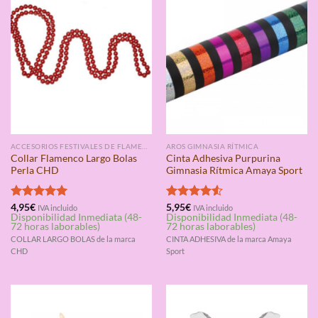
ACCESORIOS FESTIVALES DE FLAMENCO
AROS GIMNASIA RÍTMICA
Collar Flamenco Largo Bolas
Cinta Adhesiva Purpurina
Perla CHD
Gimnasia Rítmica Amaya Sport
Valorado
4,95
€
Valorado
5,95
€
IVA incluido
IVA incluido
Disponibilidad Inmediata (48-
Disponibilidad Inmediata (48-
con
5.00
con
4.50
72 horas laborables)
72 horas laborables)
de 5
de 5
COLLAR LARGO BOLAS de la marca
CINTA ADHESIVA de la marca Amaya
CHD
Sport