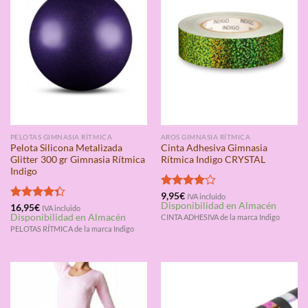
PELOTAS GIMNASIA RÍTMICA
AROS GIMNASIA RÍTMICA
Pelota Silicona Metalizada
Cinta Adhesiva Gimnasia
Glitter 300 gr Gimnasia Rítmica
Rítmica Indigo CRYSTAL
Indigo
Valorado
9,95
€
IVA incluido
Disponibilidad en Almacén
con
4.00
Valorado
16,95
€
IVA incluido
Disponibilidad en Almacén
de 5
CINTA ADHESIVA de la marca Indigo
con
4.33
de 5
PELOTAS RÍTMICA de la marca Indigo