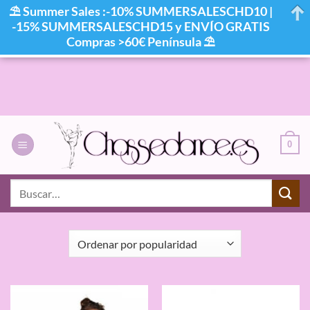
⛱ Summer Sales :-10% SUMMERSALESCHD10 |
-15% SUMMERSALESCHD15 y ENVÍO GRATIS
Compras >60€ Península ⛱
Saltar
al
contenido
0
INICIO
/
COLOR DEL PRODUCTO
/
PLATA
Buscar
por:
FILTRAR