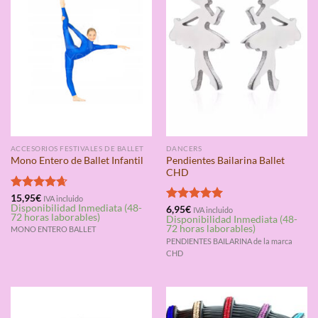
ACCESORIOS FESTIVALES DE BALLET
DANCERS
Pendientes Bailarina Ballet
Mono Entero de Ballet Infantil
CHD
Valorado
15,95
€
IVA incluido
Disponibilidad Inmediata (48-
con
4.67
Valorado
6,95
€
IVA incluido
72 horas laborables)
Disponibilidad Inmediata (48-
de 5
con
5.00
72 horas laborables)
MONO ENTERO BALLET
de 5
PENDIENTES BAILARINA de la marca
CHD