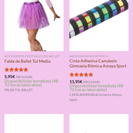
ACCESORIOS FESTIVALES DE BALLET
AROS GIMNASIA RÍTMICA
Cinta Adhesiva Camaleón
Falda de Ballet Tul Media
Gimnasia Rítmica Amaya Sport
Valorado
5,95
€
IVA incluido
Disponibilidad Inmediata (48-
con
5.00
Valorado
11,95
€
IVA incluido
72 horas laborables)
Disponibilidad Inmediata (48-
de 5
con
4.75
72 horas laborables)
FALDA TUL BALLET
de 5
CINTA ADHESIVA de la marca Amaya
Sport