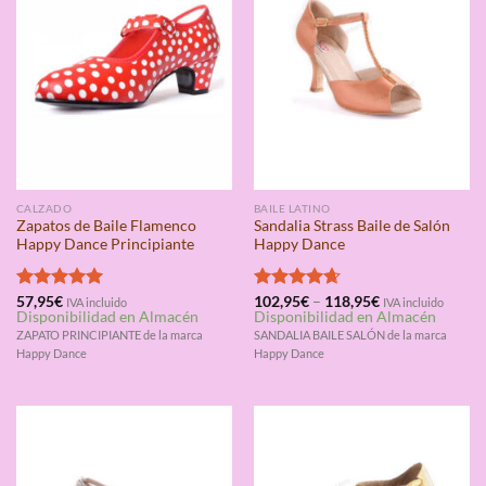
CALZADO
BAILE LATINO
Zapatos de Baile Flamenco
Sandalia Strass Baile de Salón
Happy Dance Principiante
Happy Dance
Valorado
57,95
€
Valorado
102,95
€
–
118,95
€
IVA incluido
IVA incluido
Disponibilidad en Almacén
Disponibilidad en Almacén
con
5.00
con
4.67
de 5
de 5
ZAPATO PRINCIPIANTE de la marca
SANDALIA BAILE SALÓN de la marca
Happy Dance
Happy Dance