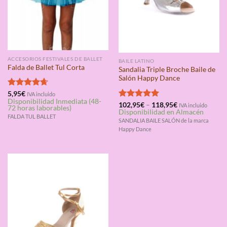
ACCESORIOS FESTIVALES DE BALLET
BAILE LATINO
Falda de Ballet Tul Corta
Sandalia Triple Broche Baile de
Salón Happy Dance
Valorado
5,95
€
IVA incluido
Disponibilidad Inmediata (48-
con
4.67
Valorado
102,95
€
–
118,95
€
IVA incluido
72 horas laborables)
de 5
Disponibilidad en Almacén
con
5.00
FALDA TUL BALLET
de 5
SANDALIA BAILE SALÓN de la marca
Happy Dance