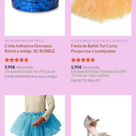
AROS GIMNASIA RÍTMICA
ACCESORIOS FESTIVALES DE BALLET
Cinta Adhesiva Gimnasia
Falda de Ballet Tul Corta
Rítmica Indigo 3D BUBBLE
Purpurina y Lentejuelas
Valorado
9,95
€
Valorado
5,95
€
IVA incluido
IVA incluido
Disponibilidad en Almacén
Disponibilidad Inmediata (48-
con
4.67
con
4.67
72 horas laborables)
de 5
de 5
CINTA ADHESIVA de la marca Indigo
FALDA TUL BALLET