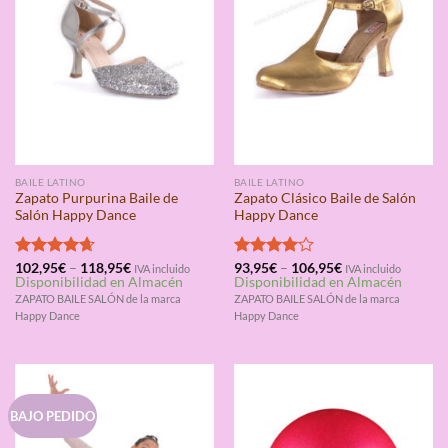
BAILE LATINO
BAILE LATINO
Zapato Purpurina Baile de
Zapato Clásico Baile de Salón
Salón Happy Dance
Happy Dance
Valorado
102,95
€
–
118,95
€
Valorado
93,95
€
–
106,95
€
IVA incluido
IVA incluido
Disponibilidad en Almacén
Disponibilidad en Almacén
con
4.67
con
4.00
de 5
de 5
ZAPATO BAILE SALÓN de la marca
ZAPATO BAILE SALÓN de la marca
Happy Dance
Happy Dance
BAJO PEDIDO