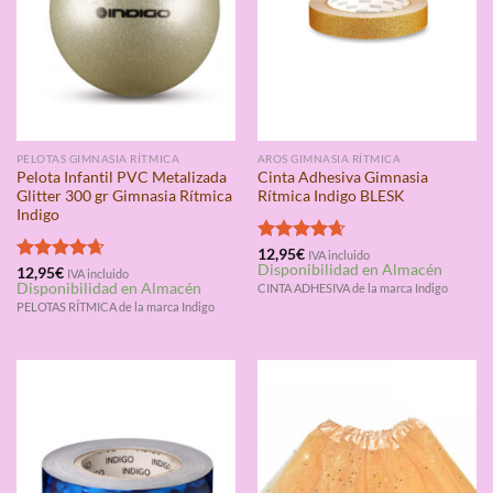
PELOTAS GIMNASIA RÍTMICA
AROS GIMNASIA RÍTMICA
Pelota Infantil PVC Metalizada
Cinta Adhesiva Gimnasia
Glitter 300 gr Gimnasia Rítmica
Rítmica Indigo BLESK
Indigo
Valorado
12,95
€
IVA incluido
Disponibilidad en Almacén
con
4.67
Valorado
12,95
€
IVA incluido
Disponibilidad en Almacén
de 5
CINTA ADHESIVA de la marca Indigo
con
4.67
de 5
PELOTAS RÍTMICA de la marca Indigo