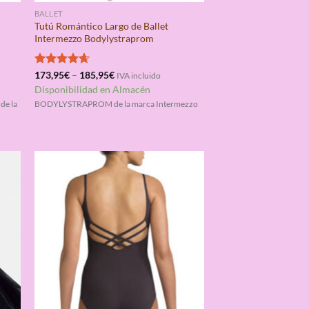
BALLET
Tutú Romántico Largo de Ballet
Intermezzo Bodylystraprom
Valorado
173,95
€
–
185,95
€
IVA incluido
con
4.67
Disponibilidad en Almacén
de 5
de la
BODYLYSTRAPROM de la marca Intermezzo