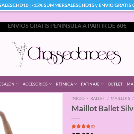
SALESCHD10 | -15% SUMMERSALESCHD15 y ENVÍO GRATIS Co
ENVIOS GRATIS PENÍNSULA A PARTIR DE 60€
E SALÓN
ACCESORIOS
RÍTMICA
PATINAJE
OUTLET
MA
INICIO
/
BALLET
/
MAILLOTS
/
Maillot Ballet Sil
Valorado
3