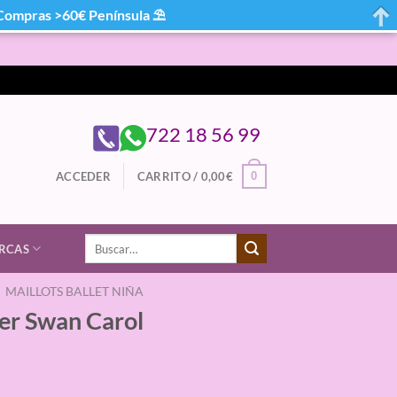
mpras >60€ Península ⛱
722 18 56 99
0
ACCEDER
CARRITO /
0,00
€
Buscar
RCAS
por:
MAILLOTS BALLET NIÑA
ver Swan Carol