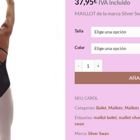
37,95
€
IVA incluido
con
4.33
de 5 en
MAILLOT de la marca Silver S
base a
valoraciones
de clientes
Talla
Color
Maillot Ballet Silver Swan Carol 
AÑA
SKU:
CAROL
Categorías:
Ballet
,
Maillots
,
Maillots
Etiquetas:
maillot ballet
,
maillot silv
swan
Marca:
Silver Swan