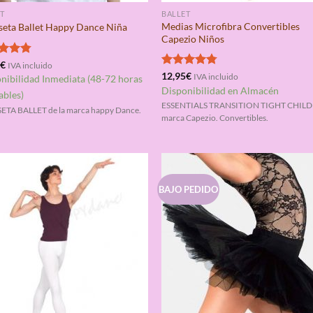
T
BALLET
Medias Microfibra Convertibles
eta Ballet Happy Dance Niña
Capezio Niños
rado
5
€
IVA incluido
4.75
Valorado
12,95
€
IVA incluido
nibilidad Inmediata (48-72 horas
con
4.75
Disponibilidad en Almacén
ables)
de 5
ESSENTIALS TRANSITION TIGHT CHILD 
ETA BALLET de la marca happy Dance.
marca Capezio. Convertibles.
BAJO PEDIDO