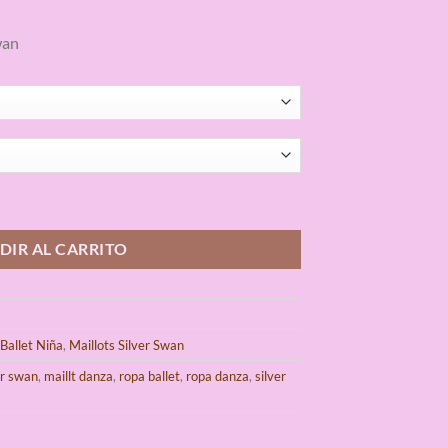
wan
cantidad
DIR AL CARRITO
 Ballet Niña
,
Maillots Silver Swan
er swan
,
maillt danza
,
ropa ballet
,
ropa danza
,
silver