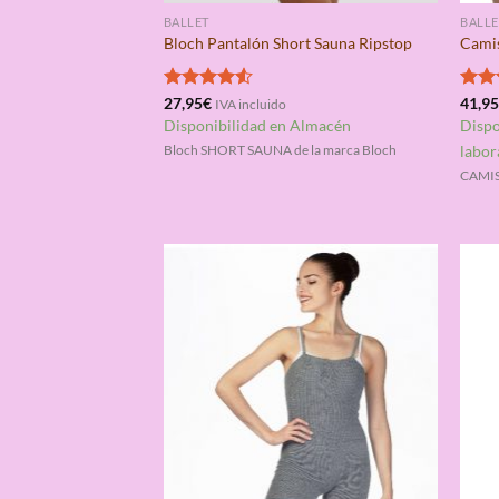
BALLET
BALLE
Bloch Pantalón Short Sauna Ripstop
Camis
Valorado
27,95
€
Valo
41,9
IVA incluido
con
4.50
con
Disponibilidad en Almacén
Dispo
de 5
de 5
labor
Bloch SHORT SAUNA de la marca Bloch
CAMIS