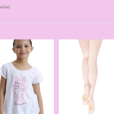
alidad
S