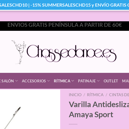
SALESCHD10 | -15% SUMMERSALESCHD15 y ENVÍO GRATIS Co
ENVIOS GRATIS PENÍNSULA A PARTIR DE 60€
E SALÓN
ACCESORIOS
RÍTMICA
PATINAJE
OUTLET
MA
INICIO
/
RÍTMICA
/
CINTAS D
Varilla Antidesli
Amaya Sport