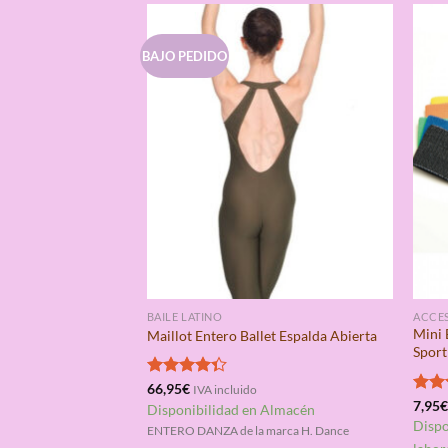
BAJO PEDIDO
BAILE LATINO
ACCE
Mini 
Maillot Entero Ballet Espalda Abierta
Sport
Valorado
66,95
€
IVA incluido
con
4.33
Valo
7,95
Disponibilidad en Almacén
de 5
con
Dispo
ENTERO DANZA de la marca H. Dance
de 5