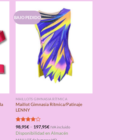
BAJO PEDIDO
MAILLOTS GIMNASIA RÍTMICA
da
Maillot Gimnasia Rítmica/Patinaje
LENNY
Valorado
98,95
€
–
197,95
€
IVA incluido
con
4.00
Disponibilidad en Almacén
de 5
MAILLOT de la marca HD