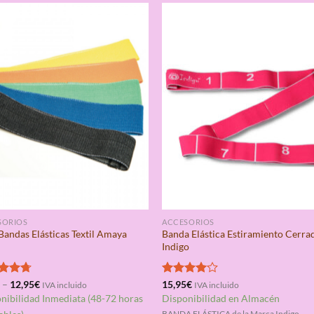
SORIOS
ACCESORIOS
Bandas Elásticas Textil Amaya
Banda Elástica Estiramiento Cerra
Indigo
rado
€
–
12,95
€
Valorado
15,95
€
IVA incluido
IVA incluido
4.67
con
4.00
nibilidad Inmediata (48-72 horas
Disponibilidad en Almacén
de 5
BANDA ELÁSTICA de la Marca Indigo