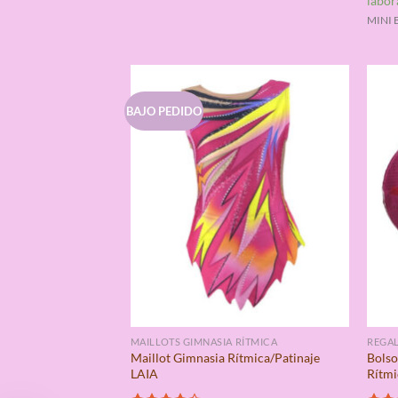
labor
MINI 
BAJO PEDIDO
MAILLOTS GIMNASIA RÍTMICA
REGAL
Maillot Gimnasia Rítmica/Patinaje
Bolso
LAIA
Rítmi