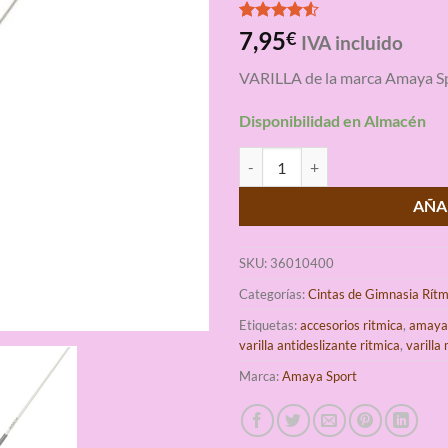
Valorado
4
7,95
€
IVA incluido
con
4.50
de 5 en
VARILLA de la marca Amaya S
base a
valoraciones
de clientes
Disponibilidad en Almacén
Varilla Antideslizante Gimnasia 
AÑA
SKU:
36010400
Categorías:
Cintas de Gimnasia Rítm
Etiquetas:
accesorios ritmica
,
amaya
varilla antideslizante ritmica
,
varilla
Marca:
Amaya Sport