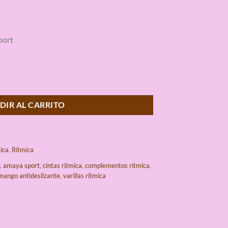
port
Rítmica Amaya Sport cantidad
DIR AL CARRITO
ica
,
Rítmica
,
amaya sport
,
cintas ritmica
,
complementos ritmica
,
 mango antideslizante
,
varillas ritmica