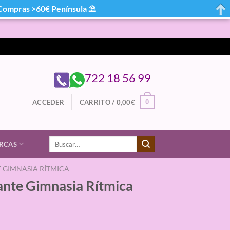
mpras >60€ Península ⛱
722 18 56 99
0
ACCEDER
CARRITO /
0,00
€
Buscar
RCAS
por:
E GIMNASIA RÍTMICA
zante Gimnasia Rítmica