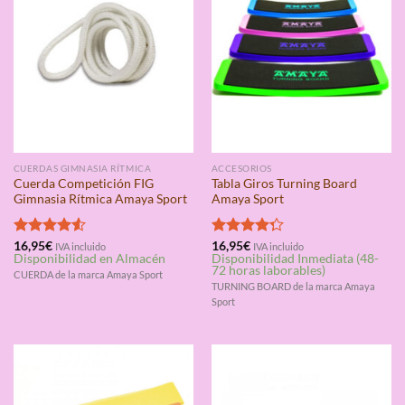
CUERDAS GIMNASIA RÍTMICA
ACCESORIOS
Cuerda Competición FIG
Tabla Giros Turning Board
Gimnasia Rítmica Amaya Sport
Amaya Sport
Valorado
16,95
€
Valorado
16,95
€
IVA incluido
IVA incluido
Disponibilidad en Almacén
Disponibilidad Inmediata (48-
con
4.50
con
4.25
72 horas laborables)
de 5
de 5
CUERDA de la marca Amaya Sport
TURNING BOARD de la marca Amaya
Sport