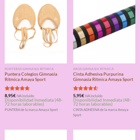
PUNTERAS GIMNASIA RÍTMICA
AROS GIMNASIA RÍTMICA
Puntera Colegios Gimnasia
Cinta Adhesiva Purpurina
Rítmica Amaya Sport
Gimnasia Rítmica Amaya Sport
Valorado
8,95
€
Valorado
5,95
€
IVA incluido
IVA incluido
Disponibilidad Inmediata (48-
Disponibilidad Inmediata (48-
con
4.75
con
4.50
72 horas laborables)
72 horas laborables)
de 5
de 5
PUNTERA de la marca Amaya Sport
CINTA ADHESIVA de la marca Amaya
Sport