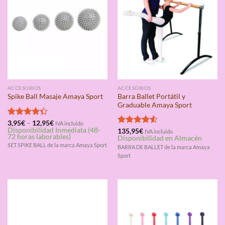
ACCESORIOS
ACCESORIOS
Barra Ballet Portátil y
Spike Ball Masaje Amaya Sport
Graduable Amaya Sport
Valorado
3,95
€
–
12,95
€
IVA incluido
Disponibilidad Inmediata (48-
con
4.33
Valorado
135,95
€
IVA incluido
72 horas laborables)
Disponibilidad en Almacén
de 5
con
4.50
SET SPIKE BALL de la marca Amaya Sport
de 5
BARRA DE BALLET de la marca Amaya
Sport