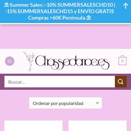
⛱ Summer Sales :-10% SUMMERSALESCHD10 |
-15% SUMMERSALESCHD15 y ENVÍO GRATIS
Compras >60€ Península ⛱
Saltar
al
contenido
0
INICIO
/
PRODUCTOS ETIQUETADOS “AMAYA SPORT”
Buscar
por:
FILTRAR