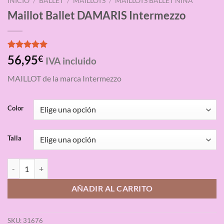
INICIO
/
BALLET
/
MAILLOTS
/
MAILLOTS BALLET NIÑA
Maillot Ballet DAMARIS Intermezzo
Valorado
3
56,95
€
IVA incluido
con
5.00
de 5 en
MAILLOT de la marca Intermezzo
base a
valoraciones
de clientes
Color
Talla
Maillot Ballet DAMARIS Intermezzo cantidad
AÑADIR AL CARRITO
SKU:
31676