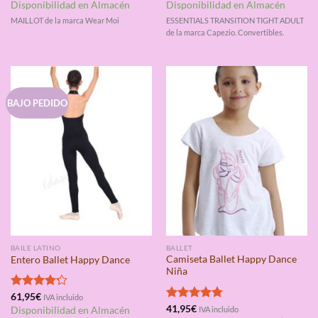
con
4.33
con
4.75
Disponibilidad en Almacén
Disponibilidad en Almacén
de 5
de 5
MAILLOT de la marca Wear Moi
ESSENTIALS TRANSITION TIGHT ADULT
de la marca Capezio. Convertibles.
BAJO PEDIDO
BAILE LATINO
BALLET
Camiseta Ballet Happy Dance
Entero Ballet Happy Dance
Niña
Valorado
61,95
€
IVA incluido
con
4.20
Valorado
41,95
€
Disponibilidad en Almacén
IVA incluido