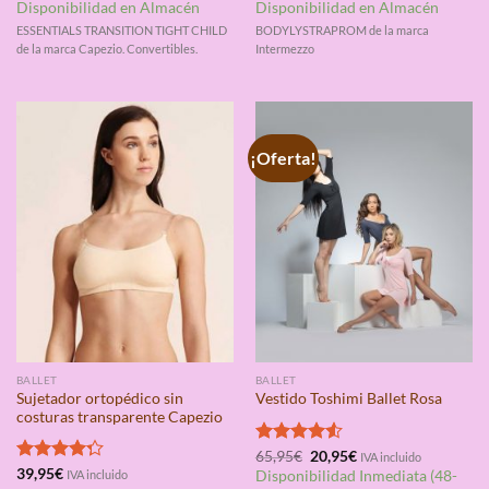
con
4.75
con
4.67
Disponibilidad en Almacén
Disponibilidad en Almacén
de 5
de 5
ESSENTIALS TRANSITION TIGHT CHILD
BODYLYSTRAPROM de la marca
de la marca Capezio. Convertibles.
Intermezzo
¡Oferta!
BALLET
BALLET
Sujetador ortopédico sin
Vestido Toshimi Ballet Rosa
costuras transparente Capezio
El
El
Valorado
65,95
€
20,95
€
IVA incluido
precio
precio
con
4.50
Valorado
39,95
€
IVA incluido
Disponibilidad Inmediata (48-
original
actual