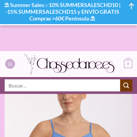
⛱ Summer Sales :-10% SUMMERSALESCHD10 |
-15% SUMMERSALESCHD15 y ENVÍO GRATIS
Compras >60€ Península ⛱
Saltar
al
contenido
0
Buscar
por: