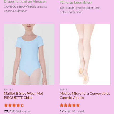
de 5
con
4.25
Disponibilidad en Almacén
era:
es:
72 horas laborables)
de 5
65,95€.
20,95€.
CAMISOLE BRA W/TEK de la marca
TOSHIMI de la marca Ballet Rosa.
Capezio. Sujetador.
Colección Bamboo.
BALLET
BALLET
Maillot Básico Wear Moi
Medias Microfibra Convertibles
PIROUETTE Child
Capezio Adulto
Valorado
29,95
€
Valorado
12,95
€
IVA incluido
IVA incluido