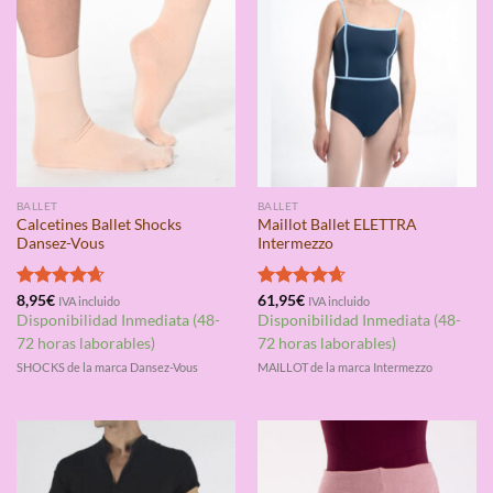
BALLET
BALLET
Calcetines Ballet Shocks
Maillot Ballet ELETTRA
Dansez-Vous
Intermezzo
Valorado
8,95
€
Valorado
61,95
€
IVA incluido
IVA incluido
con
4.67
con
4.67
Disponibilidad Inmediata (48-
Disponibilidad Inmediata (48-
de 5
de 5
72 horas laborables)
72 horas laborables)
SHOCKS de la marca Dansez-Vous
MAILLOT de la marca Intermezzo