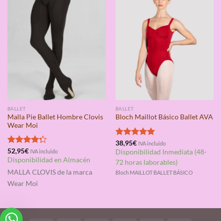
BALLET
BALLET
Malla Pie Ballet Hombre Clovis
Bloch Maillot Básico Ballet AVA
Wear Moi
Valorado
38,95
€
IVA incluido
con
5.00
Valorado
52,95
€
IVA incluido
Disponibilidad Inmediata (48-
de 5
con
4.25
Disponibilidad en Almacén
72 horas laborables)
de 5
MALLA CLOVIS
de la marca
Bloch MAILLOT BALLET BÁSICO
Wear Moi