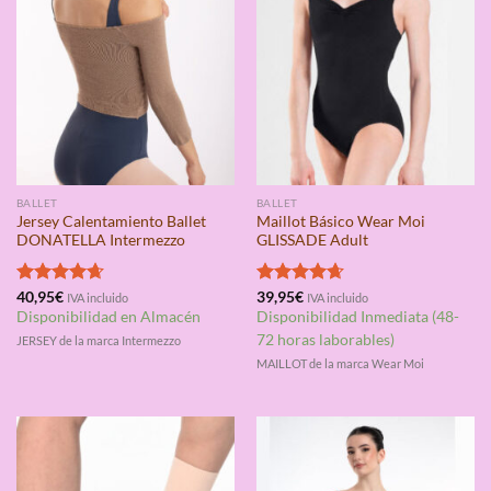
BALLET
BALLET
Jersey Calentamiento Ballet
Maillot Básico Wear Moi
DONATELLA Intermezzo
GLISSADE Adult
Valorado
40,95
€
Valorado
39,95
€
IVA incluido
IVA incluido
con
4.67
con
4.67
Disponibilidad en Almacén
Disponibilidad Inmediata (48-
de 5
de 5
72 horas laborables)
JERSEY de la marca Intermezzo
MAILLOT de la marca Wear Moi