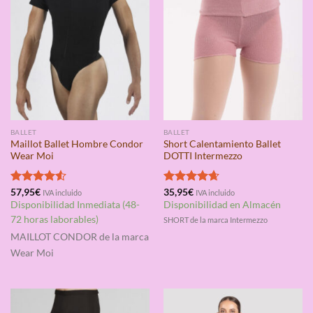
BALLET
BALLET
Maillot Ballet Hombre Condor
Short Calentamiento Ballet
Wear Moi
DOTTI Intermezzo
Valorado
57,95
€
Valorado
35,95
€
IVA incluido
IVA incluido
con
4.50
con
4.67
Disponibilidad Inmediata (48-
Disponibilidad en Almacén
de 5
de 5
72 horas laborables)
SHORT de la marca Intermezzo
MAILLOT CONDOR
de la marca
Wear Moi