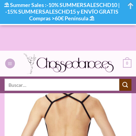
⛱ Summer Sales :-10% SUMMERSALESCHD10 |
-15% SUMMERSALESCHD15 y ENVÍO GRATIS
Compras >60€ Península ⛱
Saltar
al
contenido
0
Buscar
por: