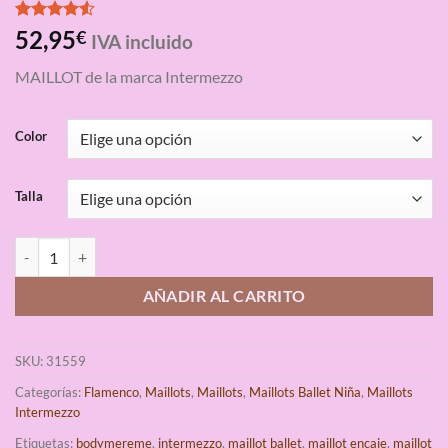
Valorado
4
52,95
€
IVA incluido
con
4.50
de 5 en
MAILLOT de la marca Intermezzo
base a
valoraciones
de clientes
Color
Talla
Maillot Ballet Bodymereme Intermezzo cantidad
AÑADIR AL CARRITO
SKU:
31559
Categorías:
Flamenco
,
Maillots
,
Maillots
,
Maillots Ballet Niña
,
Maillots
Intermezzo
Etiquetas:
bodymereme
,
intermezzo
,
maillot ballet
,
maillot encaje
,
maillot