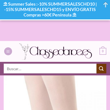
⛱ Summer Sales :-10% SUMMERSALESCHD10 |
-15% SUMMERSALESCHD15 y ENVÍO GRATIS
Compras >60€ Península ⛱
Saltar
al
contenido
0
Buscar
por: