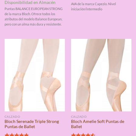
de 5
con
4.50
Disponibilidad en Almacén
AVA de la marca Capezio. Nivel
de 5
Puntas BALANCE EUROPEAN STRONG
iniciación/intermedio
de la marca Bloch. Ofrece todos los
atributos del modelo Balance European,
pero con un alma más dura y resistente.
CALZADO
CALZADO
Bloch Serenade Triple Strong
Bloch Amelie Soft Puntas de
Puntas de Ballet
Ballet