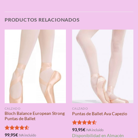
PRODUCTOS RELACIONADOS
CALZADO
CALZADO
Bloch Balance European Strong
Puntas de Ballet Ava Capezio
Puntas de Ballet
Valorado
93,95
€
IVA incluido
con
4.50
Valorado
99,95
€
IVA incluido
Disponibilidad en Almacén