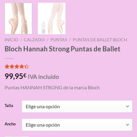
INICIO
/
CALZADO
/
PUNTAS
/
PUNTAS DE BALLET BLOCH
Bloch Hannah Strong Puntas de Ballet
Valorado
3
99,95
€
IVA incluido
con
4.33
de 5 en
Puntas HANNAH STRONG de la marca Bloch
base a
valoraciones
de clientes
Talla
Ancho