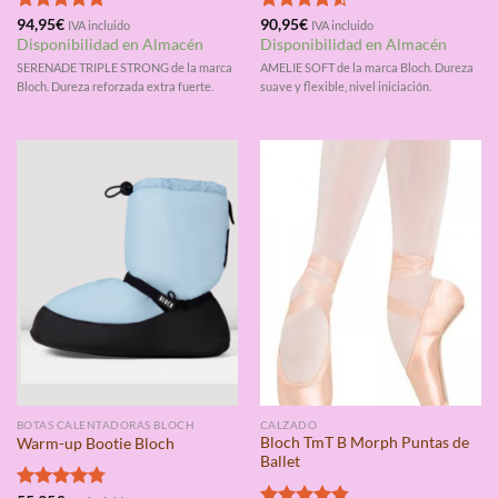
Valorado
94,95
€
Valorado
90,95
€
IVA incluido
IVA incluido
con
4.75
con
4.50
Disponibilidad en Almacén
Disponibilidad en Almacén
de 5
de 5
SERENADE TRIPLE STRONG de la marca
AMELIE SOFT de la marca Bloch. Dureza
Bloch. Dureza reforzada extra fuerte.
suave y flexible, nivel iniciación.
BOTAS CALENTADORAS BLOCH
CALZADO
Bloch TmT B Morph Puntas de
Warm-up Bootie Bloch
Ballet