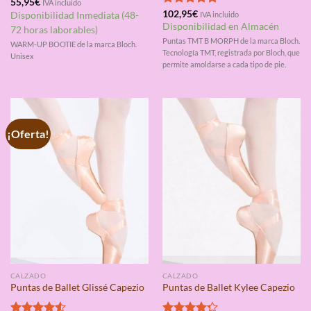
Valorado
55,95
€
IVA incluido
con
4.75
Valorado
102,95
€
Disponibilidad Inmediata (48-
IVA incluido
de 5
con
4.75
Disponibilidad en Almacén
72 horas laborables)
de 5
Puntas TMT B MORPH de la marca Bloch.
WARM-UP BOOTIE de la marca Bloch.
Tecnología TMT, registrada por Bloch, que
Unisex
permite amoldarse a cada tipo de pie.
¡Oferta!
CALZADO
CALZADO
Puntas de Ballet Glissé Capezio
Puntas de Ballet Kylee Capezio