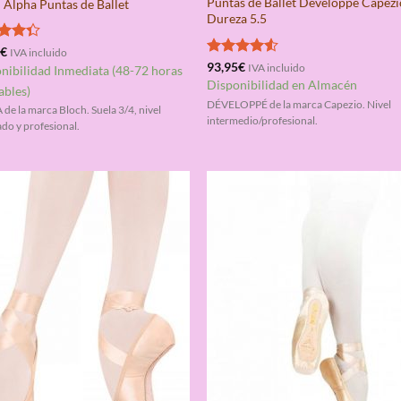
Puntas de Ballet Développé Capezi
 Alpha Puntas de Ballet
Dureza 5.5
rado
5
€
IVA incluido
4.33
Valorado
93,95
€
IVA incluido
nibilidad Inmediata (48-72 horas
con
4.50
Disponibilidad en Almacén
ables)
de 5
DÉVELOPPÉ de la marca Capezio. Nivel
de la marca Bloch. Suela 3/4, nivel
intermedio/profesional.
do y profesional.