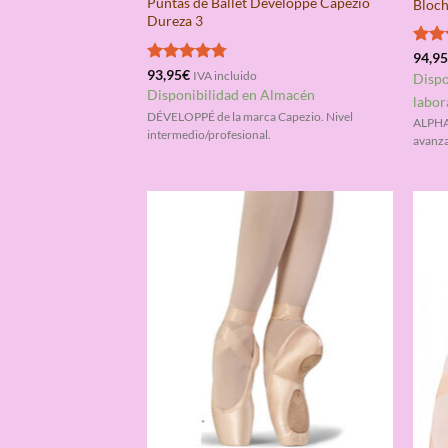
Puntas de Ballet Développé Capezio
Bloch
Dureza 3
Valo
94,9
con
Valorado
93,95
€
IVA incluido
Dispo
de 5
con
4.75
Disponibilidad en Almacén
labor
de 5
DÉVELOPPÉ de la marca Capezio. Nivel
ALPHA 
intermedio/profesional.
avanza