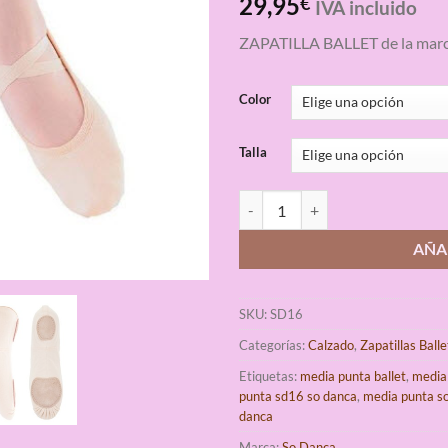
29,95
€
IVA incluido
con
4.75
de 5 en
ZAPATILLA BALLET de la marc
base a
valoraciones
de clientes
Color
Talla
Media Punta Ballet So Danca cant
AÑA
SKU:
SD16
Categorías:
Calzado
,
Zapatillas Balle
Etiquetas:
media punta ballet
,
media 
punta sd16 so danca
,
media punta s
danca
Marca:
So Danca