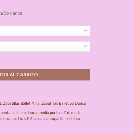
a So danca
idad
DIR AL CARRITO
t
,
Zapatillas Ballet Niña
,
Zapatillas Ballet So Danca
punta ballet so danca
,
media punta sd16
,
media
o danca
,
sd16
,
sd16 so danca
,
zapatilla ballet so