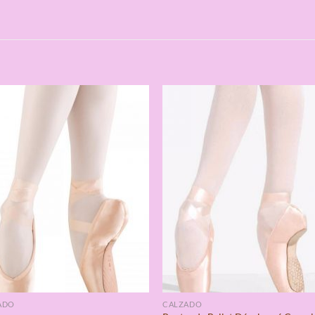
S
ADO
CALZADO