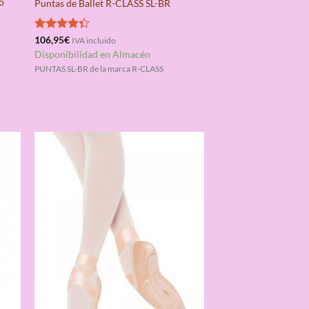
o
Puntas de Ballet R-CLASS SL-BR
Valorado
106,95
€
IVA incluido
con
4.33
Disponibilidad en Almacén
de 5
PUNTAS SL-BR de la marca R-CLASS