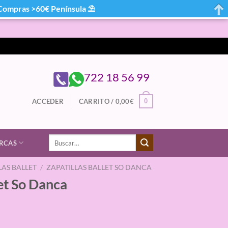
mpras >60€ Península ⛱
722 18 56 99
0
ACCEDER
CARRITO /
0,00
€
Buscar
RCAS
por:
LAS BALLET
/
ZAPATILLAS BALLET SO DANCA
et So Danca