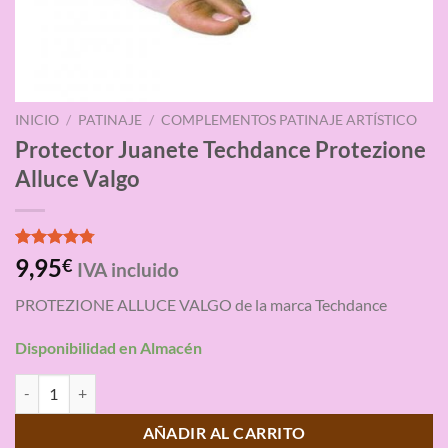
INICIO
/
PATINAJE
/
COMPLEMENTOS PATINAJE ARTÍSTICO
Protector Juanete Techdance Protezione
Alluce Valgo
Valorado
4
9,95
€
IVA incluido
con
4.75
de 5 en
PROTEZIONE ALLUCE VALGO de la marca Techdance
base a
valoraciones
de clientes
Disponibilidad en Almacén
Protector Juanete Techdance Protezione Alluce Valgo cantidad
AÑADIR AL CARRITO