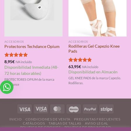
ACCESORIOS
ACCESORIOS
Rodilleras Gel Capezio Knee
Protectores Techdance Opium
Pads
Valorado
8,95
€
IVA incluido
con
5.00
Valorado
63,95
€
Disponibilidad Inmediata (48-
IVA incluido
de 5
con
4.75
Disponibilidad en Almacén
72 horas laborables)
de 5
GEL KNEE PADS de la marca Capezio.
PROTECTORES OPIUM de la marca
Rodilleras.
Techdance
INICIO
CONDICIONES DE VENTA
PREGUNTAS FRECUENTES
CATÁLOGOS
TABLAS DE TALLAS
AVISO LEGAL
POLITICA DE COOKIES
POLITICA DE PRIVACIDAD