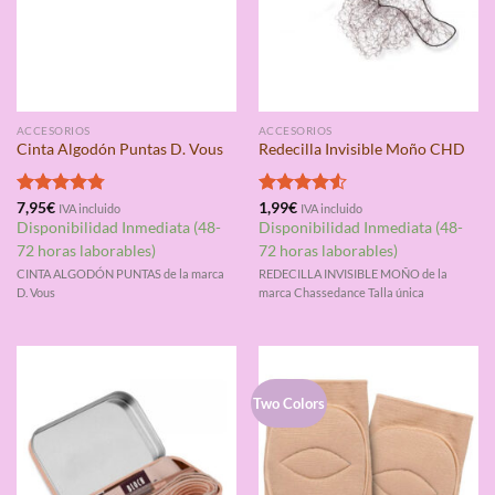
ACCESORIOS
ACCESORIOS
Cinta Algodón Puntas D. Vous
Redecilla Invisible Moño CHD
Valorado
7,95
€
Valorado
1,99
€
IVA incluido
IVA incluido
con
4.75
con
4.50
Disponibilidad Inmediata (48-
Disponibilidad Inmediata (48-
de 5
de 5
72 horas laborables)
72 horas laborables)
CINTA ALGODÓN PUNTAS de la marca
REDECILLA INVISIBLE MOÑO de la
D. Vous
marca Chassedance Talla única
Two Colors