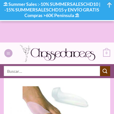
⛱ Summer Sales :-10% SUMMERSALESCHD10 |
-15% SUMMERSALESCHD15 y ENVÍO GRATIS
Compras >60€ Península ⛱
Saltar
al
contenido
0
Buscar
por: