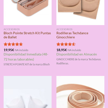
ACCESORIOS
ACCESORIOS
Bloch Pointe Stretch Kit Puntas
Rodilleras Techdance
de Ballet
Ginocchiere
Valorado
19,95
€
Valorado
18,95
€
IVA incluido
IVA incluido
con
4.67
con
4.50
Disponibilidad Inmediata (48-
Disponibilidad en Almacén
de 5
de 5
72 horas laborables)
GINOCCHIERE de la marca Techdance.
Rodilleras.
STRETCH POINTE KIT de la marca Bloch