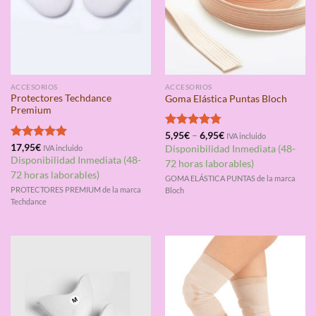
ACCESORIOS
ACCESORIOS
Protectores Techdance
Goma Elástica Puntas Bloch
Premium
Valorado
5,95
€
–
6,95
€
IVA incluido
con
4.75
Valorado
17,95
€
IVA incluido
Disponibilidad Inmediata (48-
de 5
con
5.00
Disponibilidad Inmediata (48-
72 horas laborables)
de 5
72 horas laborables)
GOMA ELÁSTICA PUNTAS de la marca
PROTECTORES PREMIUM de la marca
Bloch
Techdance