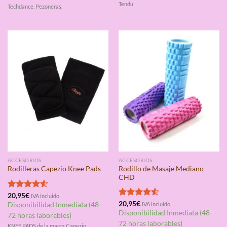
Tendu
Techdance. Pezoneras.
ACCESORIOS
ACCESORIOS
Rodillo de Masaje Mediano
Rodilleras Capezio Knee Pads
CHD
Valorado
20,95
€
IVA incluido
con
4.50
Valorado
20,95
€
Disponibilidad Inmediata (48-
IVA incluido
de 5
con
4.50
Disponibilidad Inmediata (48-
72 horas laborables)
de 5
72 horas laborables)
KNEE PADS de la marca Capezio.