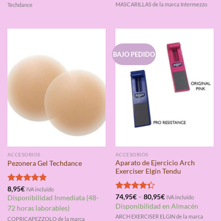
MASCARILLAS de la marca Intermezzo
Techdance
BAJO PEDIDO
ACCESORIOS
ACCESORIOS
Aparato de Ejercicio Arch
Pezonera Gel Techdance
Exerciser Elgin Tendu
Valorado
8,95
€
IVA incluido
con
4.75
Valorado
74,95
€
–
80,95
€
Disponibilidad Inmediata (48-
IVA incluido
de 5
con
4.33
Disponibilidad en Almacén
72 horas laborables)
de 5
ARCH EXERCISER ELGIN de la marca
COPRICAPEZZOLO de la marca