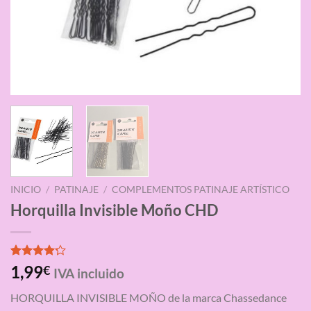
INICIO
/
PATINAJE
/
COMPLEMENTOS PATINAJE ARTÍSTICO
Horquilla Invisible Moño CHD
Valorado
5
1,99
€
IVA incluido
con
4.20
de 5 en
HORQUILLA INVISIBLE MOÑO de la marca Chassedance
base a
valoraciones