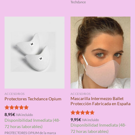
Techdance
ACCESORIOS
ACCESORIOS
Mascarilla Intermezzo Ballet
Protectores Techdance Opium
Protección Fabricada en España
Valorado
8,95
€
IVA incluido
con
5.00
Valorado
9,95
€
Disponibilidad Inmediata (48-
IVA incluido
de 5
con
4.71
Disponibilidad Inmediata (48-
72 horas laborables)
de 5
72 horas laborables)
PROTECTORES OPIUM de la marca