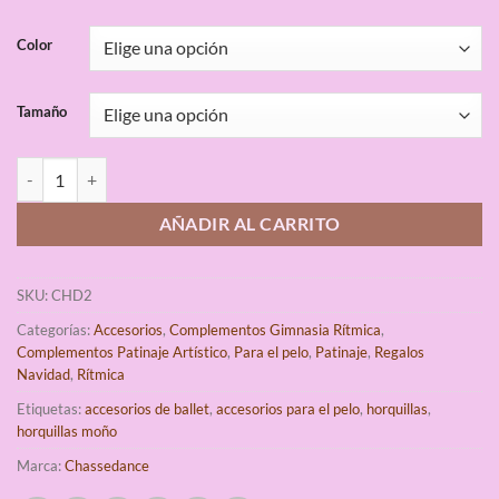
de
clientes
Color
Tamaño
Horquilla Invisible Moño CHD cantidad
AÑADIR AL CARRITO
SKU:
CHD2
Categorías:
Accesorios
,
Complementos Gimnasia Rítmica
,
Complementos Patinaje Artístico
,
Para el pelo
,
Patinaje
,
Regalos
Navidad
,
Rítmica
Etiquetas:
accesorios de ballet
,
accesorios para el pelo
,
horquillas
,
horquillas moño
Marca:
Chassedance