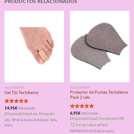
PRODUCTOS RELACIONADOS
ACCESORIOS
ACCESORIOS
Protector de Puntas Techdance
Gel Tip Techdance
Pack 2 uds
Valorado
14,95
€
IVA incluido
con
4.75
Valorado
6,95
€
Disponibilidad en Almacén
IVA incluido
de 5
con
4.75
Disponibilidad Inmediata (48-
GEL TIP de la marca Techdance. Talla
de 5
72 horas laborables)
única.
PROTEGGI PUNTE de la marca