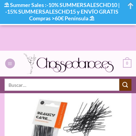
⛱ Summer Sales :-10% SUMMERSALESCHD10 |
-15% SUMMERSALESCHD15 y ENVÍO GRATIS
Compras >60€ Península ⛱
Saltar
al
contenido
0
Buscar
por: