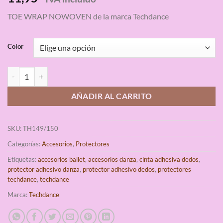
con
4.67
de 5 en
TOE WRAP NOWOVEN de la marca Techdance
base a
valoraciones
de clientes
Color
Protector Dedos Sin Látex Techdance cantidad
AÑADIR AL CARRITO
SKU:
TH149/150
Categorías:
Accesorios
,
Protectores
Etiquetas:
accesorios ballet
,
accesorios danza
,
cinta adhesiva dedos
,
protector adhesivo danza
,
protector adhesivo dedos
,
protectores
techdance
,
techdance
Marca:
Techdance