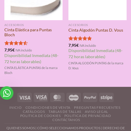
ACCESORIOS
ACCESORIOS
Cinta Elástica para Puntas
Cinta Algodón Puntas D. Vous
Bloch
Valorado
7,95
€
IVA incluido
con
4.75
Valorado
7,95
€
IVA incluido
Disponibilidad Inmediata (48-
de 5
con
4.50
Disponibilidad Inmediata (48-
72 horas laborables)
de 5
72 horas laborables)
CINTA ALGODÓN PUNTAS de la marca
CINTA ELÁSTICA PUNTAS de la marca
D. Vous
Bloch
INICIO
CONDICIONES DE VENTA
PREGUNTAS FRECUENTES
CATÁLOGOS
TABLAS DE TALLAS
AVISO LEGAL
POLITICA DE COOKIES
POLITICA DE PRIVACIDAD
CONTÁCTANOS
QUIENES SOMOS
|
CÓMO SELECCIONAMOS PRODUCTOS
|
DERECHO DE