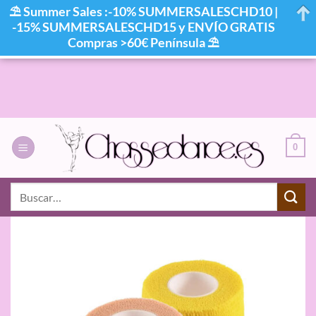
⛱ Summer Sales :-10% SUMMERSALESCHD10 |
-15% SUMMERSALESCHD15 y ENVÍO GRATIS
Compras >60€ Península ⛱
Saltar
al
contenido
0
Buscar
por: