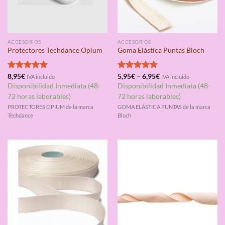
ACCESORIOS
ACCESORIOS
Protectores Techdance Opium
Goma Elástica Puntas Bloch
Valorado
8,95
€
Valorado
5,95
€
–
6,95
€
IVA incluido
IVA incluido
con
5.00
con
4.75
Disponibilidad Inmediata (48-
Disponibilidad Inmediata (48-
de 5
de 5
72 horas laborables)
72 horas laborables)
PROTECTORES OPIUM de la marca
GOMA ELÁSTICA PUNTAS de la marca
Techdance
Bloch