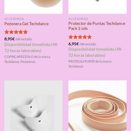
ACCESORIOS
ACCESORIOS
Protector de Puntas Techdance
Pezonera Gel Techdance
Pack 2 uds
Valorado
8,95
€
IVA incluido
con
4.75
Valorado
6,95
€
Disponibilidad Inmediata (48-
IVA incluido
de 5
con
4.75
Disponibilidad Inmediata (48-
72 horas laborables)
de 5
72 horas laborables)
COPRICAPEZZOLO de la marca
PROTEGGI PUNTE de la marca
Techdance. Pezoneras.
Techdance