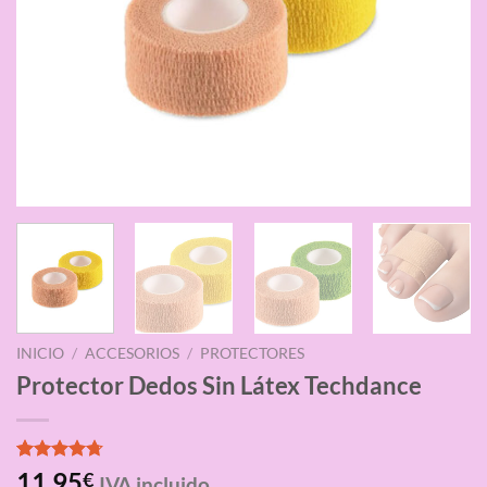
INICIO
/
ACCESORIOS
/
PROTECTORES
Protector Dedos Sin Látex Techdance
Valorado
3
11,95
€
IVA incluido