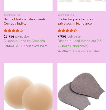
ACCESORIOS
ACCESORIOS
Banda Elástica Estiramiento
Protector para Tacones
Cerrada Indigo
Salvatacchi Techdance
Valorado
15,95
€
Valorado
7,95
€
IVA incluido
IVA incluido
con
4.00
con
4.50
Disponibilidad en Almacén
Disponibilidad Inmediata (48-
de 5
de 5
72 horas laborables)
BANDA ELÁSTICA de la Marca Indigo
SALVATACCHI de la marca Techdance.