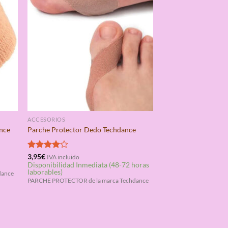
ACCESORIOS
nce
Parche Protector Dedo Techdance
Valorado
3,95
€
IVA incluido
Disponibilidad Inmediata (48-72 horas
con
4.00
laborables)
de 5
dance
PARCHE PROTECTOR de la marca Techdance