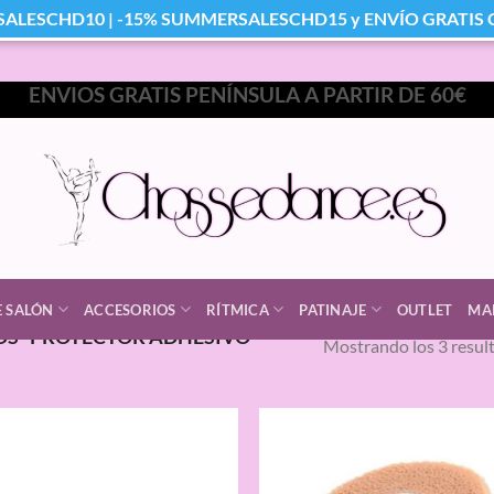
SALESCHD10 | -15% SUMMERSALESCHD15 y ENVÍO GRATIS Co
ENVIOS GRATIS PENÍNSULA A PARTIR DE 60€
E SALÓN
ACCESORIOS
RÍTMICA
PATINAJE
OUTLET
MA
S “PROTECTOR ADHESIVO
Mostrando los 3 resul