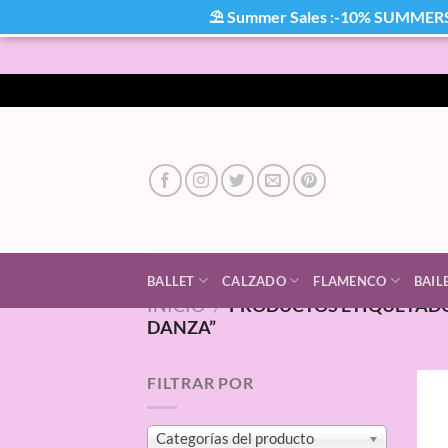
⛱ Summer Sales :-10% SUMMER
Saltar
al
contenido
BALLET
CALZADO
FLAMENCO
BAIL
INICIO
/
PRODUCTOS ETIQUETADO
DANZA”
FILTRAR POR
Categorías del producto