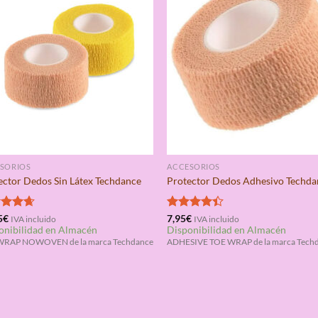
SORIOS
ACCESORIOS
ector Dedos Sin Látex Techdance
Protector Dedos Adhesivo Techda
rado
5
€
Valorado
7,95
€
IVA incluido
IVA incluido
onibilidad en Almacén
Disponibilidad en Almacén
4.67
con
4.33
de 5
WRAP NOWOVEN de la marca Techdance
ADHESIVE TOE WRAP de la marca Tech