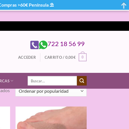
mpras >60€ Península ⛱
722 18 56 99
0
ACCEDER
CARRITO /
0,00
€
Buscar
RCAS
por:
Ordenado
tados
por
popularidad