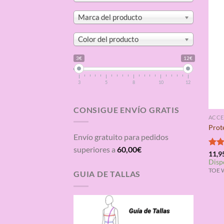
Marca del producto
Color del producto
3€
12€
3
5
8
10
12
CONSIGUE ENVÍO GRATIS
ACCE
Prot
Envío gratuito para pedidos
superiores a
60,00
€
Valo
11,9
Disp
con
de 5
TOE 
GUIA DE TALLAS