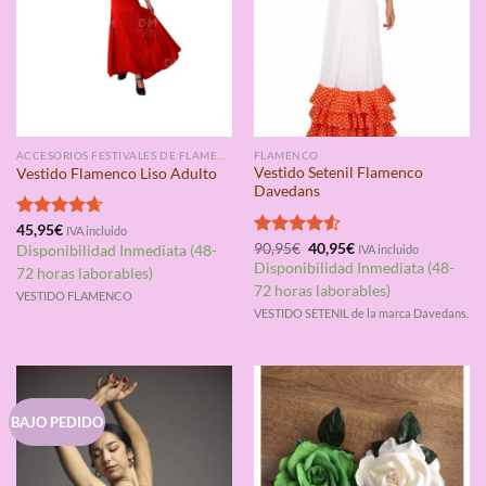
ACCESORIOS FESTIVALES DE FLAMENCO
FLAMENCO
Vestido Setenil Flamenco
Vestido Flamenco Liso Adulto
Davedans
Valorado
45,95
€
IVA incluido
El
El
con
4.67
Valorado
90,95
€
40,95
€
Disponibilidad Inmediata (48-
IVA incluido
precio
precio
de 5
con
4.50
Disponibilidad Inmediata (48-
72 horas laborables)
original
actual
de 5
era:
es:
72 horas laborables)
VESTIDO FLAMENCO
90,95€.
40,95€.
VESTIDO SETENIL de la marca Davedans.
BAJO PEDIDO