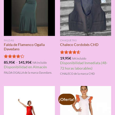
FALDAS
CHAQUETAS
Falda de Flamenco Ogalla
Chaleco Cordobés CHD
Davedans
Valorado
19,95
€
IVA incluido
con
4.50
Valorado
85,95
€
–
141,95
€
IVA incluido
Disponibilidad Inmediata (48-
de 5
con
4.25
Disponibilidad en Almacén
72 horas laborables)
de 5
FALDA OGALLA de la marca Davedans.
CHALECO de la marca CHD
¡Oferta!