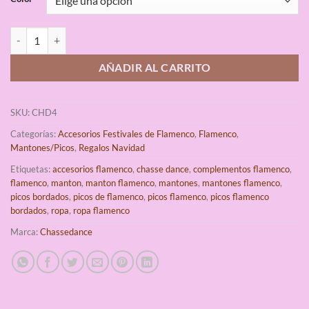
Pico Flamenco con Flores Chassé Dance cantidad
AÑADIR AL CARRITO
SKU:
CHD4
Categorías:
Accesorios Festivales de Flamenco
,
Flamenco
,
Mantones/Picos
,
Regalos Navidad
Etiquetas:
accesorios flamenco
,
chasse dance
,
complementos flamenco
,
flamenco
,
manton
,
manton flamenco
,
mantones
,
mantones flamenco
,
picos bordados
,
picos de flamenco
,
picos flamenco
,
picos flamenco
bordados
,
ropa
,
ropa flamenco
Marca:
Chassedance