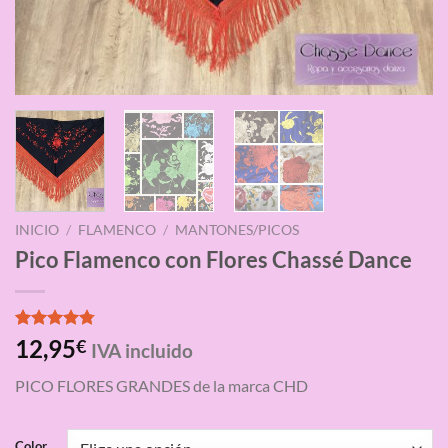
INICIO
/
FLAMENCO
/
MANTONES/PICOS
Pico Flamenco con Flores Chassé Dance
Valorado
4
12,95
€
IVA incluido
con
4.75
de 5 en
PICO FLORES GRANDES de la marca CHD
base a
valoraciones
de clientes
Color