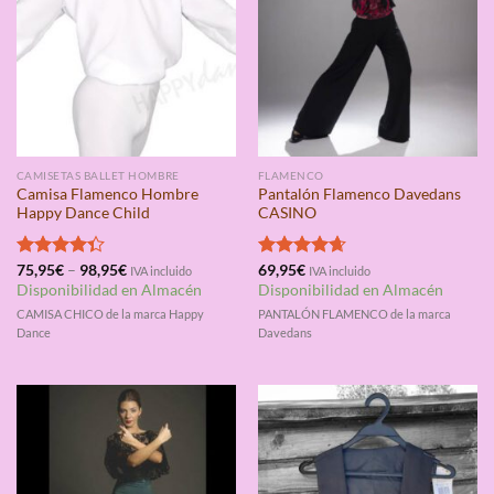
CAMISETAS BALLET HOMBRE
FLAMENCO
Camisa Flamenco Hombre
Pantalón Flamenco Davedans
Happy Dance Child
CASINO
Valorado
75,95
€
–
98,95
€
Valorado
69,95
€
IVA incluido
IVA incluido
con
4.33
con
4.67
Disponibilidad en Almacén
Disponibilidad en Almacén
de 5
de 5
CAMISA CHICO de la marca Happy
PANTALÓN FLAMENCO de la marca
Dance
Davedans