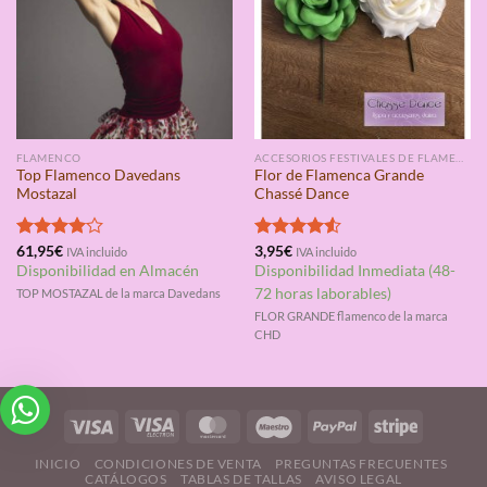
FLAMENCO
ACCESORIOS FESTIVALES DE FLAMENCO
Top Flamenco Davedans
Flor de Flamenca Grande
Mostazal
Chassé Dance
Valorado
61,95
€
Valorado
3,95
€
IVA incluido
IVA incluido
con
4.00
con
4.50
Disponibilidad en Almacén
Disponibilidad Inmediata (48-
de 5
de 5
72 horas laborables)
TOP MOSTAZAL de la marca Davedans
FLOR GRANDE flamenco de la marca
CHD
INICIO
CONDICIONES DE VENTA
PREGUNTAS FRECUENTES
CATÁLOGOS
TABLAS DE TALLAS
AVISO LEGAL