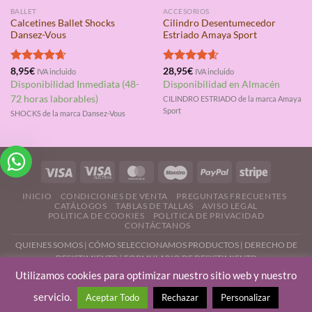
BALLET
ACCESORIOS
Calcetines Ballet Shocks
Cilindro Desentumecedor
Dansez-Vous
Estriado Amaya Sport
Valorado
8,95
€
Valorado
28,95
€
IVA incluido
IVA incluido
con
4.67
con
4.56
Disponibilidad Inmediata (48-
Disponibilidad en Almacén
de 5
de 5
72 horas laborables)
CILINDRO ESTRIADO de la marca Amaya
Sport
SHOCKS de la marca Dansez-Vous
INICIO
CONDICIONES DE VENTA
PREGUNTAS FRECUENTES
CATÁLOGOS
TABLAS DE TALLAS
AVISO LEGAL
POLITICA DE COOKIES
POLITICA DE PRIVACIDAD
CONTÁCTANOS
QUIENES SOMOS
|
CÓMO SELECCIONAMOS PRODUCTOS
|
DERECHO DE
DESISTIMIENTO |
FORMULARIO DE DESISTIMIENTO
Utilizamos cookies para optimizar nuestro sitio web y nuestro
servicio.
Aceptar Todo
Rechazar
Personalizar