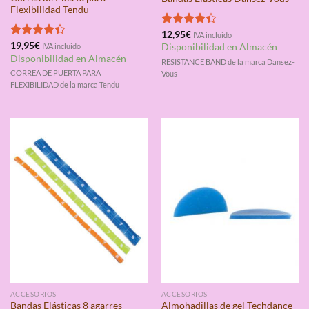
Flexibilidad Tendu
Valorado
12,95
€
IVA incluido
con
4.33
Valorado
19,95
€
IVA incluido
Disponibilidad en Almacén
de 5
con
4.33
Disponibilidad en Almacén
RESISTANCE BAND de la marca Dansez-
de 5
CORREA DE PUERTA PARA
Vous
FLEXIBILIDAD de la marca Tendu
ACCESORIOS
ACCESORIOS
Bandas Elásticas 8 agarres
Almohadillas de gel Techdance