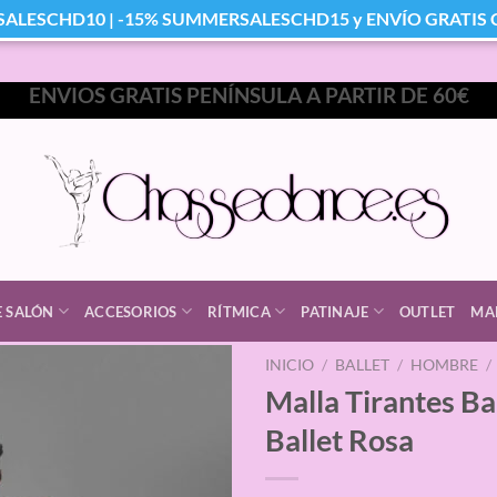
SALESCHD10 | -15% SUMMERSALESCHD15 y ENVÍO GRATIS Co
ENVIOS GRATIS PENÍNSULA A PARTIR DE 60€
E SALÓN
ACCESORIOS
RÍTMICA
PATINAJE
OUTLET
MA
INICIO
/
BALLET
/
HOMBRE
/
Malla Tirantes B
Ballet Rosa