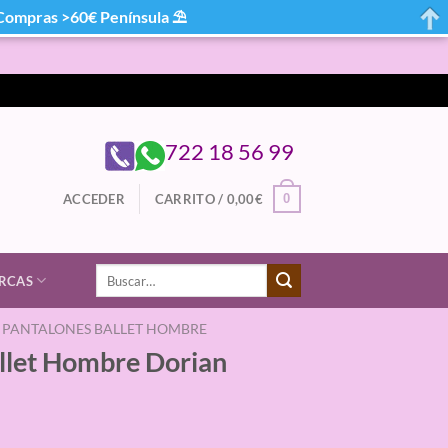
mpras >60€ Península ⛱
722 18 56 99
0
ACCEDER
CARRITO /
0,00
€
Buscar
RCAS
por:
PANTALONES BALLET HOMBRE
allet Hombre Dorian