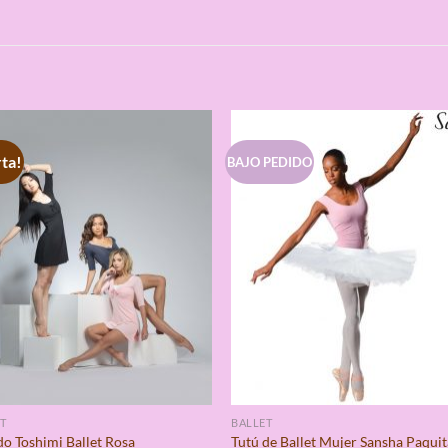
S
ta!
BAJO PEDIDO
T
BALLET
do Toshimi Ballet Rosa
Tutú de Ballet Mujer Sansha Paquit