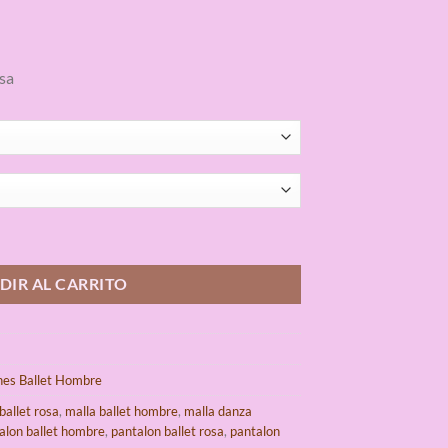
sa
ian Ballet Rosa cantidad
DIR AL CARRITO
nes Ballet Hombre
ballet rosa
,
malla ballet hombre
,
malla danza
alon ballet hombre
,
pantalon ballet rosa
,
pantalon