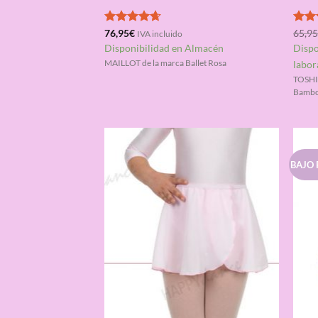
Valorado
76,95
€
Valo
65,9
IVA incluido
con
4.67
con
Disponibilidad en Almacén
Dispo
de 5
de 5
labor
MAILLOT de la marca Ballet Rosa
TOSHIM
Bambo
BAJO 