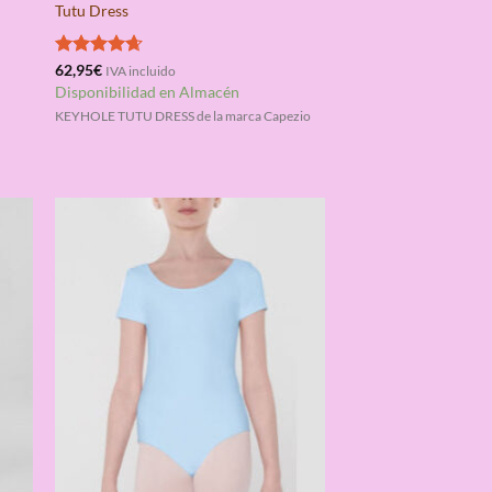
Tutu Dress
Valorado
62,95
€
IVA incluido
con
4.67
Disponibilidad en Almacén
de 5
KEYHOLE TUTU DRESS de la marca Capezio