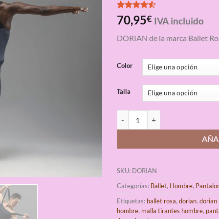
Valorado
4
70,95
€
IVA incluido
con
4.50
de 5 en
DORIAN de la marca Ballet Ro
base a
valoraciones
de clientes
Color
Talla
Malla Tirantes Ballet Hombre Dor
AÑA
SKU:
DORIAN
Categorías:
Ballet
,
Hombre
,
Pantalo
Etiquetas:
ballet rosa
,
dorian
,
dorian 
hombre
,
malla tirantes hombre
,
pant