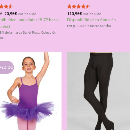
El
El
rado
5
€
20,95
€
Valorado
110,95
€
IVA incluido
IVA incluido
precio
precio
4.50
con
4.50
nibilidad Inmediata (48-72 horas
Disponibilidad en Almacén
original
actual
de 5
era:
es:
ables)
PAQUITA de la marca Sansha.
65,95€.
20,95€.
I de la marca Ballet Rosa. Colección
o.
PEDIDO