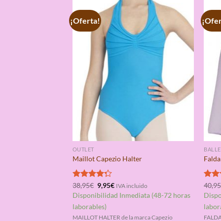
¡Oferta!
¡Ofer
OUTLET
BALLE
Maillot Capezio Halter
Falda
El
El
Valorado
38,95
€
9,95
€
Valo
40,9
IVA incluido
precio
precio
con
4.25
con
Disponibilidad Inmediata (48-72 horas
Dispo
original
actual
de 5
de 5
era:
es:
laborables)
labor
38,95€.
9,95€.
MAILLOT HALTER de la marca Capezio
FALDA 