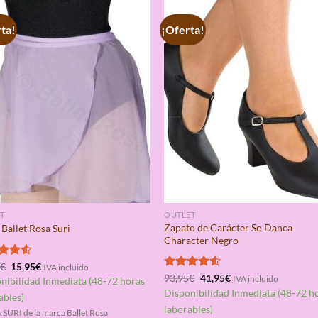
ta!
¡Oferta!
T
OUTLET
Zapato de Carácter So Danca
 Ballet Rosa Suri
Character Negro
El
El
rado
5
€
15,95
€
IVA incluido
precio
precio
El
El
4.50
Valorado
93,95
€
41,95
€
IVA incluido
nibilidad Inmediata (48-72 horas
original
actual
precio
precio
con
4.50
Disponibilidad Inmediata (48-72 h
era:
es:
ables)
original
actual
de 5
40,95€.
15,95€.
era:
es:
laborables)
SURI de la marca Ballet Rosa
93,95€.
41,95€.