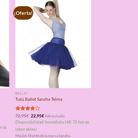
¡Oferta!
BALLET
Tutú Ballet Sansha Telma
El
El
Valorado
72,95
€
22,95
€
IVA incluido
precio
precio
con
4.00
Disponibilidad Inmediata (48-72 horas
original
actual
de 5
oras
era:
es:
laborables)
72,95€.
22,95€.
FALDA TELMA de la marca Sansha