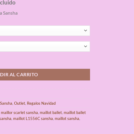
ncluido
io
a Sansha
al
5€.
let cantidad
DIR AL CARRITO
 Sansha
,
Outlet
,
Regalos Navidad
,
maillor scarlet sansha
,
maillot ballet
,
maillot ballet
 sansha
,
maillot L1556C sansha
,
maillot sansha
,