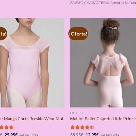
ZAPATO CHARACTER de la marca So Dan
ta!
¡Oferta!
T
OUTLET
ot Manga Corta Breskia Wear Moi
Maillot Ballet Capezio Little Prince
El
El
El
El
rado
5
€
25,95
€
Valorado
38,95
€
12,95
€
IVA incluido
IVA incluido