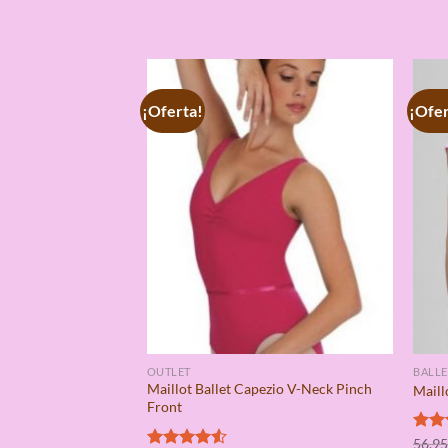
¡Oferta!
¡Ofer
OUTLET
BALLE
Maillot Ballet Capezio V-Neck Pinch
Maill
Front
Valo
56,9