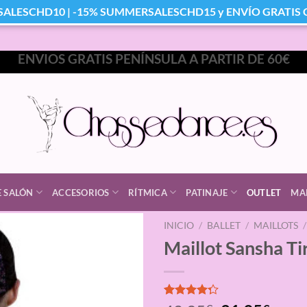
SALESCHD10 | -15% SUMMERSALESCHD15 y ENVÍO GRATIS Co
ENVIOS GRATIS PENÍNSULA A PARTIR DE 60€
E SALÓN
ACCESORIOS
RÍTMICA
PATINAJE
OUTLET
MA
INICIO
/
BALLET
/
MAILLOTS
/
Maillot Sansha Ti
Valorado
4