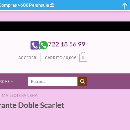
mpras >60€ Península ⛱
722 18 56 99
0
ACCEDER
CARRITO /
0,00
€
Buscar
RCAS
por:
MAILLOTS SANSHA
rante Doble Scarlet