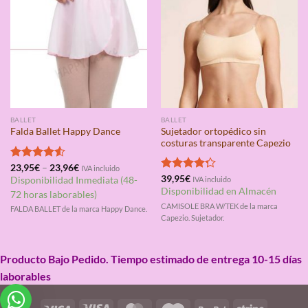
BALLET
BALLET
Sujetador ortopédico sin
Falda Ballet Happy Dance
costuras transparente Capezio
Valorado
23,95
€
–
23,96
€
IVA incluido
con
4.50
Valorado
39,95
€
Disponibilidad Inmediata (48-
IVA incluido
de 5
con
4.25
Disponibilidad en Almacén
72 horas laborables)
de 5
CAMISOLE BRA W/TEK de la marca
FALDA BALLET de la marca Happy Dance.
Capezio. Sujetador.
Producto Bajo Pedido. Tiempo estimado de entrega 10-15 días
laborables