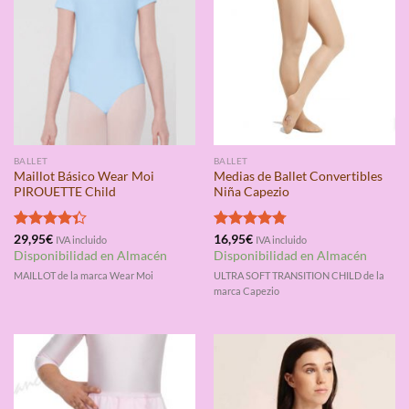
BALLET
BALLET
Maillot Básico Wear Moi
Medias de Ballet Convertibles
PIROUETTE Child
Niña Capezio
Valorado
29,95
€
Valorado
16,95
€
IVA incluido
IVA incluido
con
4.33
con
4.75
Disponibilidad en Almacén
Disponibilidad en Almacén
de 5
de 5
MAILLOT de la marca Wear Moi
ULTRA SOFT TRANSITION CHILD de la
marca Capezio