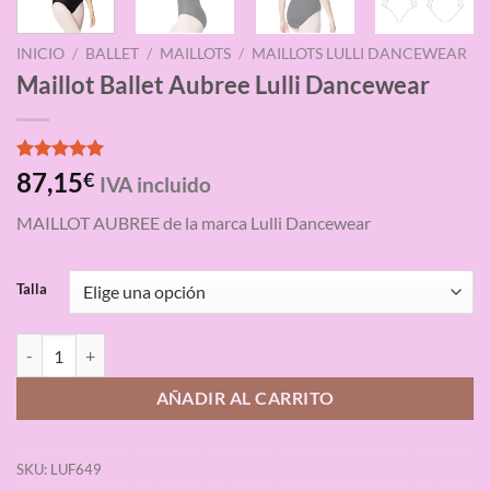
INICIO
/
BALLET
/
MAILLOTS
/
MAILLOTS LULLI DANCEWEAR
Maillot Ballet Aubree Lulli Dancewear
Valorado
3
87,15
€
IVA incluido
con
5.00
de 5 en
MAILLOT AUBREE de la marca Lulli Dancewear
base a
valoraciones
de clientes
Talla
Maillot Ballet Aubree Lulli Dancewear cantidad
AÑADIR AL CARRITO
SKU:
LUF649