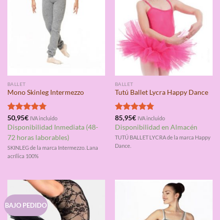
BALLET
BALLET
Mono Skinleg Intermezzo
Tutú Ballet Lycra Happy Dance
Valorado
50,95
€
Valorado
85,95
€
IVA incluido
IVA incluido
con
4.75
con
4.75
Disponibilidad Inmediata (48-
Disponibilidad en Almacén
de 5
de 5
72 horas laborables)
TUTÚ BALLET LYCRA de la marca Happy
Dance.
SKINLEG de la marca Intermezzo. Lana
acrílica 100%
BAJO PEDIDO