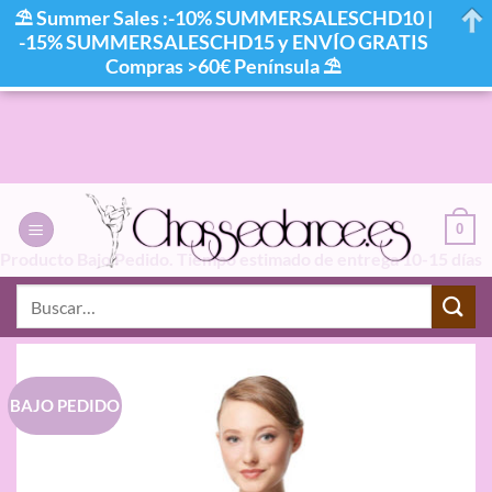
⛱ Summer Sales :-10% SUMMERSALESCHD10 |
-15% SUMMERSALESCHD15 y ENVÍO GRATIS
Compras >60€ Península ⛱
Saltar
al
contenido
0
Producto Bajo Pedido. Tiempo estimado de entrega 10-15 días
laborables
Buscar
por:
BAJO PEDIDO