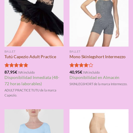
BALLET
BALLET
Tutú Capezio Adult Practice
Mono Skinlegshort Intermezzo
Valorado
87,95
€
Valorado
40,95
€
IVA incluido
IVA incluido
con
4.75
con
4.00
Disponibilidad Inmediata (48-
Disponibilidad en Almacén
de 5
de 5
72 horas laborables)
SKINLEGSHORT de la marca Intermezzo.
ADULT PRACTICE TUTU de la marca
Capezio.