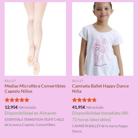
BALLET
BALLET
Medias Microfibra Convertibles
Camiseta Ballet Happy Dance
Capezio Niños
Niña
Valorado
12,95
€
Valorado
41,95
€
IVA incluido
IVA incluido
con
4.75
con
4.75
Disponibilidad en Almacén
Disponibilidad Inmediata (48-
de 5
de 5
72 horas laborables)
ESSENTIALS TRANSITION TIGHT CHILD
de la marca Capezio. Convertibles.
CAMISETA BALLET de la marca happy
Dance.