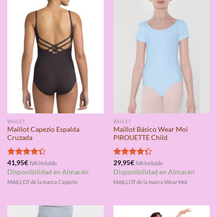
BALLET
BALLET
Maillot Capezio Espalda
Maillot Básico Wear Moi
Cruzada
PIROUETTE Child
Valorado
41,95
€
Valorado
29,95
€
IVA incluido
IVA incluido
con
4.33
con
4.33
Disponibilidad en Almacén
Disponibilidad en Almacén
de 5
de 5
MAILLOT de la marca Capezio
MAILLOT de la marca Wear Moi