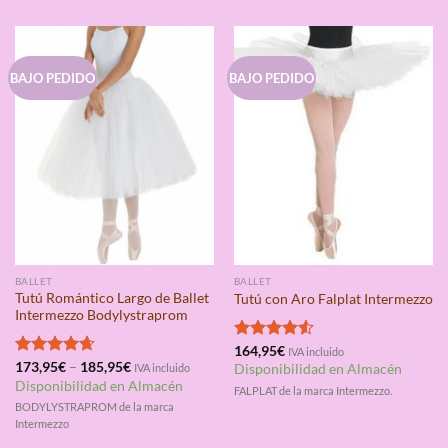
BAJO PEDIDO
BAJO PEDIDO
BALLET
BALLET
Tutú Romántico Largo de Ballet
Tutú con Aro Falplat Intermezzo
Intermezzo Bodylystraprom
Valorado
164,95
€
IVA incluido
con
4.50
Valorado
173,95
€
–
185,95
€
IVA incluido
Disponibilidad en Almacén
de 5
con
4.67
Disponibilidad en Almacén
FALPLAT de la marca Intermezzo.
de 5
BODYLYSTRAPROM de la marca
Intermezzo