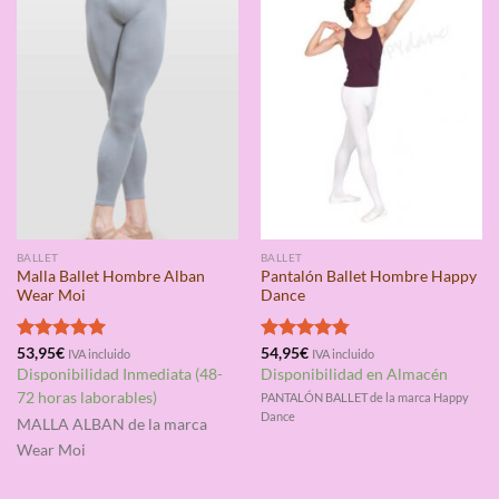
BALLET
BALLET
Malla Ballet Hombre Alban
Pantalón Ballet Hombre Happy
Wear Moi
Dance
Valorado
53,95
€
Valorado
54,95
€
IVA incluido
IVA incluido
con
5.00
con
4.75
Disponibilidad Inmediata (48-
Disponibilidad en Almacén
de 5
de 5
72 horas laborables)
PANTALÓN BALLET de la marca Happy
Dance
MALLA ALBAN
de la marca
Wear Moi