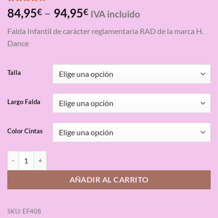
Valorado
3
84,95
–
94,95
€
€
IVA incluido
con
4.00
de 5 en
Falda Infantil de carácter reglamentaria RAD de la marca H.
base a
valoraciones
Dance
de
clientes
Talla
Largo Falda
Color Cintas
Falda Infantil Caracter Reglamentaria RAD H. Dance cantidad
AÑADIR AL CARRITO
SKU:
EF408