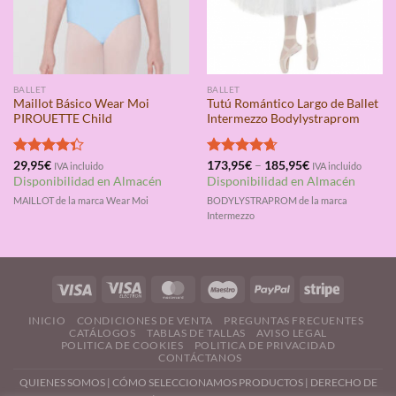
BALLET
BALLET
Maillot Básico Wear Moi
Tutú Romántico Largo de Ballet
PIROUETTE Child
Intermezzo Bodylystraprom
Valorado
29,95
€
Valorado
173,95
€
–
185,95
€
IVA incluido
IVA incluido
con
4.33
con
4.67
Disponibilidad en Almacén
Disponibilidad en Almacén
de 5
de 5
MAILLOT de la marca Wear Moi
BODYLYSTRAPROM de la marca
Intermezzo
INICIO
CONDICIONES DE VENTA
PREGUNTAS FRECUENTES
CATÁLOGOS
TABLAS DE TALLAS
AVISO LEGAL
POLITICA DE COOKIES
POLITICA DE PRIVACIDAD
CONTÁCTANOS
QUIENES SOMOS
|
CÓMO SELECCIONAMOS PRODUCTOS
|
DERECHO DE