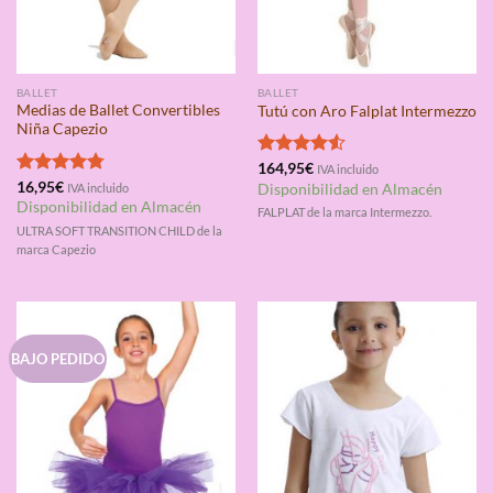
BALLET
BALLET
Medias de Ballet Convertibles
Tutú con Aro Falplat Intermezzo
Niña Capezio
Valorado
164,95
€
IVA incluido
con
4.50
Valorado
16,95
€
IVA incluido
Disponibilidad en Almacén
de 5
con
4.75
Disponibilidad en Almacén
FALPLAT de la marca Intermezzo.
de 5
ULTRA SOFT TRANSITION CHILD de la
marca Capezio
BAJO PEDIDO