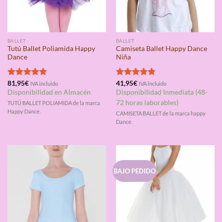
BALLET
BALLET
Tutú Ballet Poliamida Happy
Camiseta Ballet Happy Dance
Dance
Niña
Valorado
81,95
€
Valorado
41,95
€
IVA incluido
IVA incluido
con
4.75
con
4.75
Disponibilidad en Almacén
Disponibilidad Inmediata (48-
de 5
de 5
72 horas laborables)
TUTÚ BALLET POLIAMIDA de la marca
Happy Dance.
CAMISETA BALLET de la marca happy
Dance.
BAJO PEDIDO