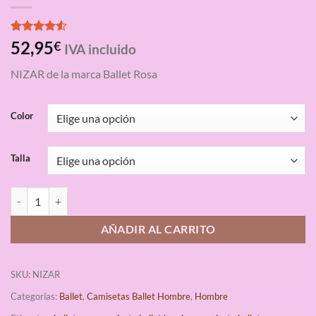
Valorado
4
52,95
€
IVA incluido
con
4.50
de 5 en
NIZAR de la marca Ballet Rosa
base a
valoraciones
de clientes
Color
Talla
Camiseta Ballet Hombre Nizar Ballet Rosa cantidad
AÑADIR AL CARRITO
SKU:
NIZAR
Categorías:
Ballet
,
Camisetas Ballet Hombre
,
Hombre