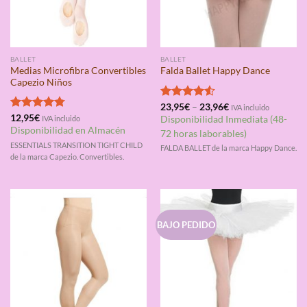
BALLET
BALLET
Medias Microfibra Convertibles
Falda Ballet Happy Dance
Capezio Niños
Valorado
23,95
€
–
23,96
€
IVA incluido
con
4.50
Valorado
12,95
€
IVA incluido
Disponibilidad Inmediata (48-
de 5
con
4.75
Disponibilidad en Almacén
72 horas laborables)
de 5
ESSENTIALS TRANSITION TIGHT CHILD
FALDA BALLET de la marca Happy Dance.
de la marca Capezio. Convertibles.
BAJO PEDIDO