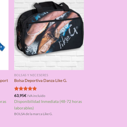
BOLSAS Y NECESERES
Sport
Bolsa Deportiva Danza Like G.
Valorado
63,95
€
IVA incluido
con
5.00
oras
Disponibilidad Inmediata (48-72 horas
de 5
laborables)
BOLSA de la marca Like G.