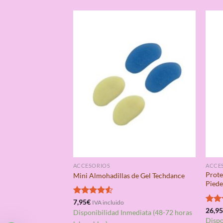
ACCESORIOS
ACCE
Prote
Mini Almohadillas de Gel Techdance
Pied
Valorado
7,95
€
IVA incluido
con
4.50
Valo
26,9
Disponibilidad Inmediata (48-72 horas
de 5
con
Dispo