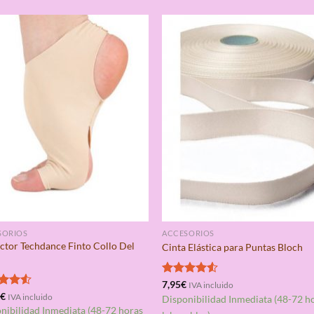
SORIOS
ACCESORIOS
ctor Techdance Finto Collo Del
Cinta Elástica para Puntas Bloch
e
Valorado
7,95
€
IVA incluido
con
4.50
rado
5
€
IVA incluido
Disponibilidad Inmediata (48-72 h
de 5
4.50
nibilidad Inmediata (48-72 horas