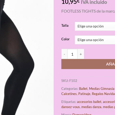
10,95
€
IVA incluido
con
4.67
de 5 en
FOOTLESS TIGHTS de la marc
base a
valoraciones
de clientes
Talla
Color
Medias Footless 40 DEN Dansez-V
AÑA
SKU:
F102
Categorías:
Ballet
,
Medias Gimnasia 
Calcetines
,
Patinaje
,
Regalos Navida
Etiquetas:
accesorios ballet
,
accesor
dansez-vous
,
medias danza
,
medias 
Marca:
Dansez-Vous