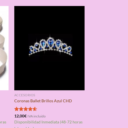
ACCESORIOS
Coronas Ballet Brillos Azul CHD
Valorado
12,00
€
IVA incluido
con
4.60
oras
Disponibilidad Inmediata (48-72 horas
de 5