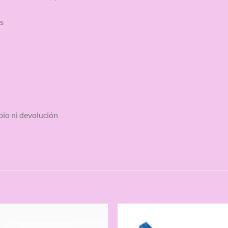
s
bio ni devolución
S