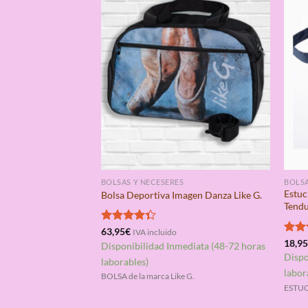
BOLSAS Y NECESERES
BOLSA
Estuc
Bolsa Deportiva Imagen Danza Like G.
Tend
Valorado
63,95
€
IVA incluido
con
4.33
Valo
18,9
Disponibilidad Inmediata (48-72 horas
de 5
con
Dispo
laborables)
de 5
labor
BOLSA de la marca Like G.
ESTUC