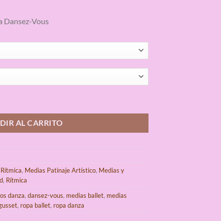
a Dansez-Vous
ous cantidad
DIR AL CARRITO
Rítmica
,
Medias Patinaje Artístico
,
Medias y
d
,
Rítmica
ios danza
,
dansez-vous
,
medias ballet
,
medias
gusset
,
ropa ballet
,
ropa danza