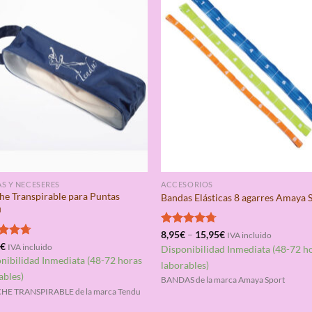
S Y NECESERES
ACCESORIOS
he Transpirable para Puntas
Bandas Elásticas 8 agarres Amaya 
u
Valorado
8,95
€
–
15,95
€
IVA incluido
con
4.67
rado
5
€
IVA incluido
Disponibilidad Inmediata (48-72 h
de 5
4.67
nibilidad Inmediata (48-72 horas
laborables)
ables)
BANDAS de la marca Amaya Sport
HE TRANSPIRABLE de la marca Tendu