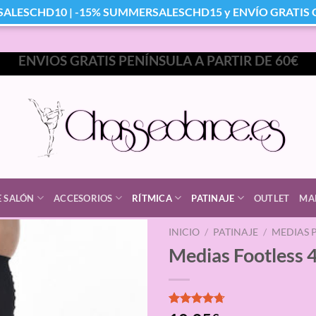
SALESCHD10 | -15% SUMMERSALESCHD15 y ENVÍO GRATIS Co
ENVIOS GRATIS PENÍNSULA A PARTIR DE 60€
E SALÓN
ACCESORIOS
RÍTMICA
PATINAJE
OUTLET
MA
INICIO
/
PATINAJE
/
MEDIAS P
Medias Footless
Valorado
3