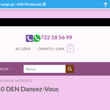
mpras >60€ Península ⛱
722 18 56 99
0
ACCEDER
CARRITO /
0,00
€
Buscar
RCAS
por:
ATINAJE ARTÍSTICO
 40 DEN Dansez-Vous