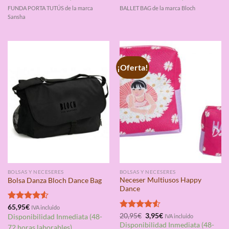
FUNDA PORTA TUTÚS de la marca
BALLET BAG de la marca Bloch
Sansha
¡Oferta!
BOLSAS Y NECESERES
BOLSAS Y NECESERES
Neceser Multiusos Happy
Bolsa Danza Bloch Dance Bag
Dance
Valorado
65,95
€
IVA incluido
El
El
con
4.50
Valorado
20,95
€
3,95
€
Disponibilidad Inmediata (48-
IVA incluido
precio
precio
de 5
con
4.50
Disponibilidad Inmediata (48-
72 horas laborables)
original
actual