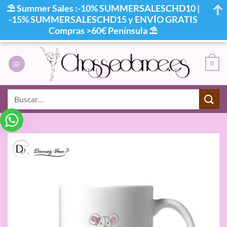
⛱ Summer Sales :-10% SUMMERSALESCHD10 |
-15% SUMMERSALESCHD15 y ENVÍO GRATIS
Compras >60€ Península ⛱
Saltar
al
0
contenido
Buscar
por: