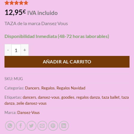
Valorado
3
12,95
€
IVA incluido
con
4.67
de 5 en
TAZA de la marca Dansez Vous
base a
valoraciones
de clientes
Disponibilidad Inmediata (48-72 horas laborables)
Taza de Ballet Dansez Vous Tasse cantidad
AÑADIR AL CARRITO
SKU:
MUG
Categorías:
Dancers
,
Regalos
,
Regalos Navidad
Etiquetas:
dancers
,
dansez-vous
,
goodies
,
regalos danza
,
taza ballet
,
taza
danza
,
zelie dansez-vous
Marca:
Dansez-Vous