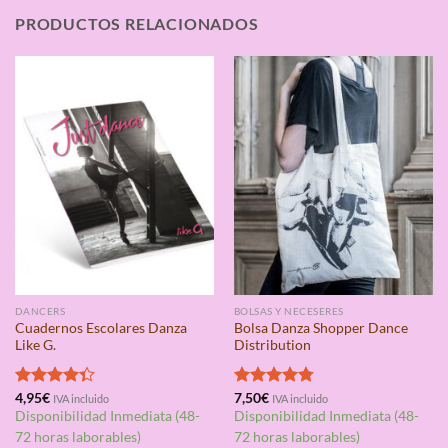
PRODUCTOS RELACIONADOS
DANCERS
BOLSAS Y NECESERES
Cuadernos Escolares Danza
Bolsa Danza Shopper Dance
Like G.
Distribution
Valorado
4,95
€
Valorado
7,50
€
IVA incluido
IVA incluido
con
4.33
con
4.75
Disponibilidad Inmediata (48-
Disponibilidad Inmediata (48-
de 5
de 5
72 horas laborables)
72 horas laborables)