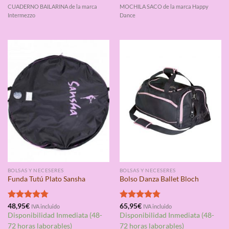
7,95€.
4,95€.
25,95€.
9,95€.
CUADERNO BAILARINA de la marca
MOCHILA SACO de la marca Happy
Intermezzo
Dance
BOLSAS Y NECESERES
BOLSAS Y NECESERES
Funda Tutú Plato Sansha
Bolso Danza Ballet Bloch
Valorado
48,95
€
Valorado
65,95
€
IVA incluido
IVA incluido
con
4.75
con
4.75
Disponibilidad Inmediata (48-
Disponibilidad Inmediata (48-
de 5
de 5
72 horas laborables)
72 horas laborables)