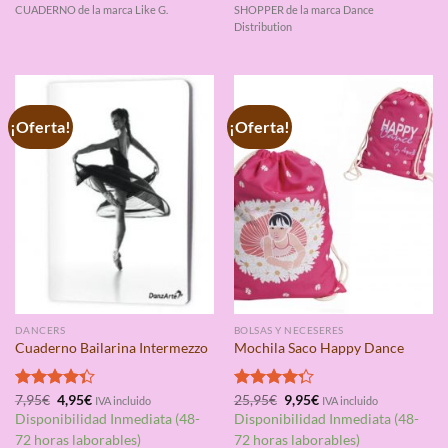
CUADERNO de la marca Like G.
SHOPPER de la marca Dance
Distribution
¡Oferta!
¡Oferta!
DANCERS
BOLSAS Y NECESERES
Cuaderno Bailarina Intermezzo
Mochila Saco Happy Dance
El
El
El
El
Valorado
7,95
€
4,95
€
Valorado
25,95
€
9,95
€
IVA incluido
IVA incluido
precio
precio
precio
precio
con
4.33
con
4.25
Disponibilidad Inmediata (48-
Disponibilidad Inmediata (48-
original
actual
original
actual
de 5
de 5
era:
es:
era:
es:
72 horas laborables)
72 horas laborables)