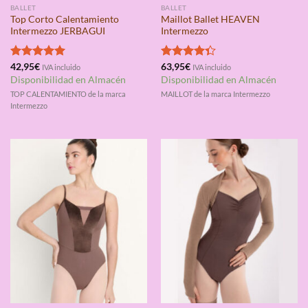
BALLET
BALLET
Top Corto Calentamiento
Maillot Ballet HEAVEN
Intermezzo JERBAGUI
Intermezzo
Valorado
42,95
€
Valorado
63,95
€
IVA incluido
IVA incluido
con
5.00
con
4.33
Disponibilidad en Almacén
Disponibilidad en Almacén
de 5
de 5
TOP CALENTAMIENTO de la marca
MAILLOT de la marca Intermezzo
Intermezzo