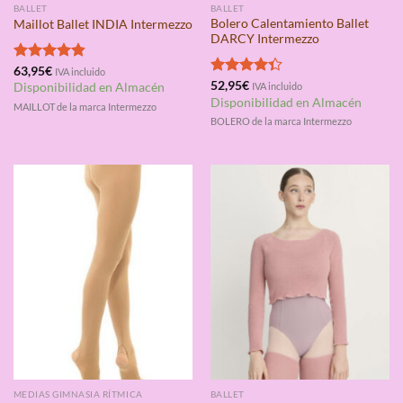
BALLET
BALLET
Bolero Calentamiento Ballet
Maillot Ballet INDIA Intermezzo
DARCY Intermezzo
Valorado
63,95
€
IVA incluido
con
4.83
Valorado
52,95
€
Disponibilidad en Almacén
IVA incluido
de 5
con
4.33
Disponibilidad en Almacén
MAILLOT de la marca Intermezzo
de 5
BOLERO de la marca Intermezzo
MEDIAS GIMNASIA RÍTMICA
BALLET