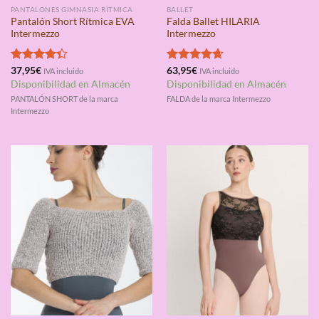
PANTALONES GIMNASIA RÍTMICA
BALLET
Pantalón Short Rítmica EVA
Falda Ballet HILARIA
Intermezzo
Intermezzo
Valorado
37,95
€
Valorado
63,95
€
IVA incluido
IVA incluido
con
4.33
con
4.67
Disponibilidad en Almacén
Disponibilidad en Almacén
de 5
de 5
PANTALÓN SHORT de la marca
FALDA de la marca Intermezzo
Intermezzo