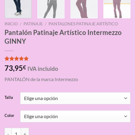
INICIO
/
PATINAJE
/
PANTALONES PATINAJE ARTÍSTICO
Pantalón Patinaje Artístico Intermezzo
GINNY
Valorado
5
73,95
€
IVA incluido
con
4.80
de 5 en
PANTALÓN de la marca Intermezzo
base a
valoraciones
de clientes
Talla
Color
Pantalón Patinaje Artístico Intermezzo GINNY cantidad