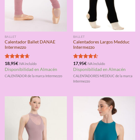
BALLET
BALLET
Calentador Ballet DANAE
Calentadores Largos Medduc
Intermezzo
Intermezzo
Valorado
18,95
€
Valorado
17,95
€
IVA incluido
IVA incluido
con
4.67
con
4.50
Disponibilidad en Almacén
Disponibilidad en Almacén
de 5
de 5
CALENTADOR de la marca Intermezzo
CALENTADORES MEDDUC de la marca
Intermezzo