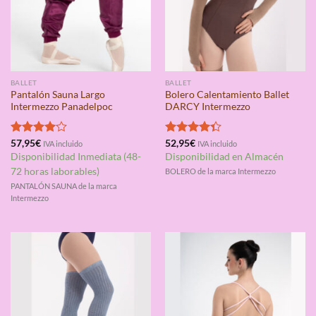
BALLET
BALLET
Pantalón Sauna Largo
Bolero Calentamiento Ballet
Intermezzo Panadelpoc
DARCY Intermezzo
Valorado
57,95
€
Valorado
52,95
€
IVA incluido
IVA incluido
con
4.00
con
4.33
Disponibilidad Inmediata (48-
Disponibilidad en Almacén
de 5
de 5
72 horas laborables)
BOLERO de la marca Intermezzo
PANTALÓN SAUNA de la marca
Intermezzo