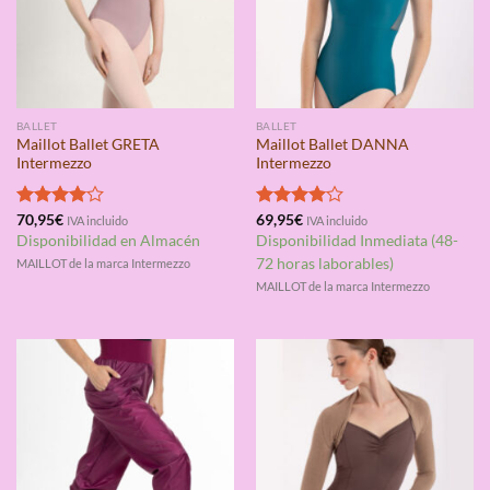
BALLET
BALLET
Maillot Ballet GRETA
Maillot Ballet DANNA
Intermezzo
Intermezzo
Valorado
70,95
€
Valorado
69,95
€
IVA incluido
IVA incluido
con
4.00
con
4.00
Disponibilidad en Almacén
Disponibilidad Inmediata (48-
de 5
de 5
72 horas laborables)
MAILLOT de la marca Intermezzo
MAILLOT de la marca Intermezzo