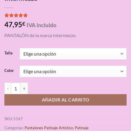
Valorado
1
47,95
€
IVA incluido
con
5.00
de 5 en
PANTALÓN de la marca Intermezzo
base a
valoración
de un
cliente
Talla
Color
Pantalón Panlifal Patinaje Artístico Intermezzo cantidad
AÑADIR AL CARRITO
SKU:
5167
Categorías:
Pantalones Patinaje Artístico
,
Patinaje