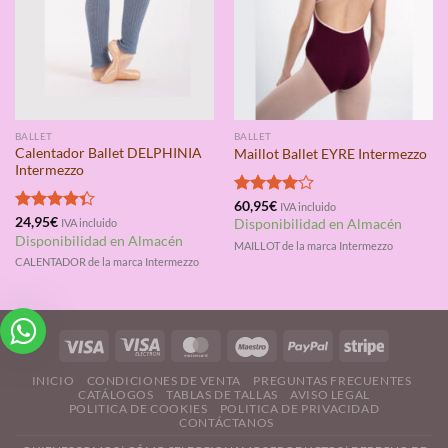
BALLET
BALLET
Calentador Ballet DELPHINIA
Maillot Ballet EYRE Intermezzo
Intermezzo
Valorado
60,95
€
IVA incluido
con
4.00
Valorado
24,95
€
IVA incluido
Disponibilidad en Almacén
de 5
con
4.33
Disponibilidad en Almacén
MAILLOT de la marca Intermezzo
de 5
CALENTADOR de la marca Intermezzo
INICIO
CONDICIONES DE VENTA
PREGUNTAS FRECUENTES
CATÁLOGOS
TABLAS DE TALLAS
AVISO LEGAL
POLITICA DE COOKIES
POLITICA DE PRIVACIDAD
CONTÁCTANOS