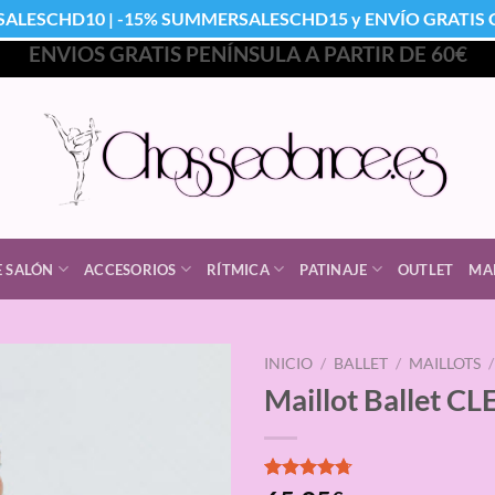
SALESCHD10 | -15% SUMMERSALESCHD15 y ENVÍO GRATIS Co
ENVIOS GRATIS PENÍNSULA A PARTIR DE 60€
E SALÓN
ACCESORIOS
RÍTMICA
PATINAJE
OUTLET
MA
INICIO
/
BALLET
/
MAILLOTS
/
Maillot Ballet 
Valorado
3