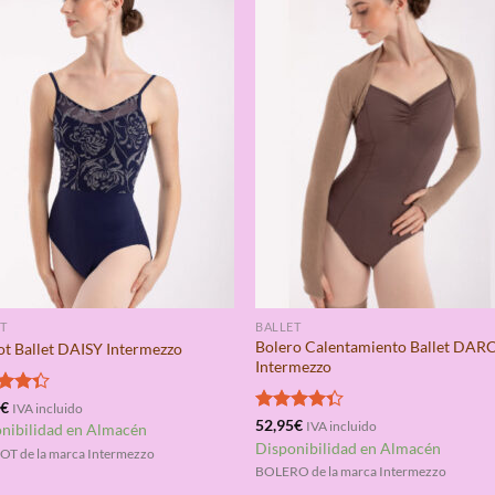
T
BALLET
Bolero Calentamiento Ballet DAR
ot Ballet DAISY Intermezzo
Intermezzo
rado
5
€
IVA incluido
4.33
Valorado
52,95
€
IVA incluido
nibilidad en Almacén
con
4.33
Disponibilidad en Almacén
OT de la marca Intermezzo
de 5
BOLERO de la marca Intermezzo