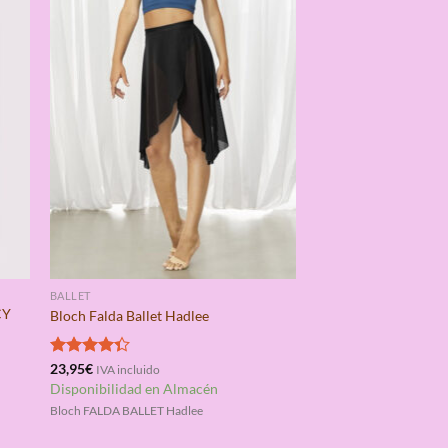
BALLET
CY
Bloch Falda Ballet Hadlee
Valorado
23,95
€
IVA incluido
con
4.33
Disponibilidad en Almacén
de 5
Bloch FALDA BALLET Hadlee