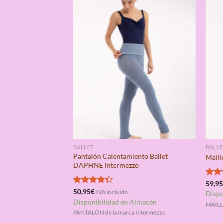
BALLET
BALLE
Pantalón Calentamiento Ballet
Maill
DAPHNE Intermezzo
Valo
59,9
con
Valorado
50,95
€
IVA incluido
Dispo
de 5
con
4.33
Disponibilidad en Almacén
MAILL
de 5
PANTALÓN de la marca Intermezzo