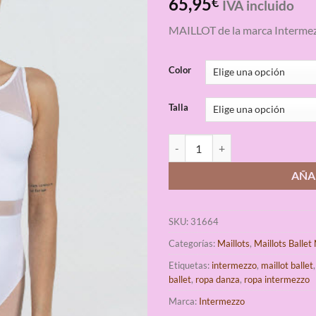
65,95
€
IVA incluido
con
4.67
de 5 en
MAILLOT de la marca Interme
base a
valoraciones
de clientes
Color
Talla
Maillot Ballet CLEMENTINE Inte
AÑA
SKU:
31664
Categorías:
Maillots
,
Maillots Ballet
Etiquetas:
intermezzo
,
maillot ballet
ballet
,
ropa danza
,
ropa intermezzo
Marca:
Intermezzo