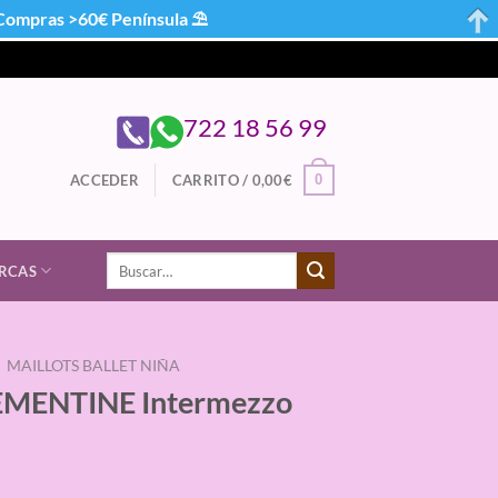
mpras >60€ Península ⛱
722 18 56 99
0
ACCEDER
CARRITO /
0,00
€
Buscar
RCAS
por:
MAILLOTS BALLET NIÑA
CLEMENTINE Intermezzo