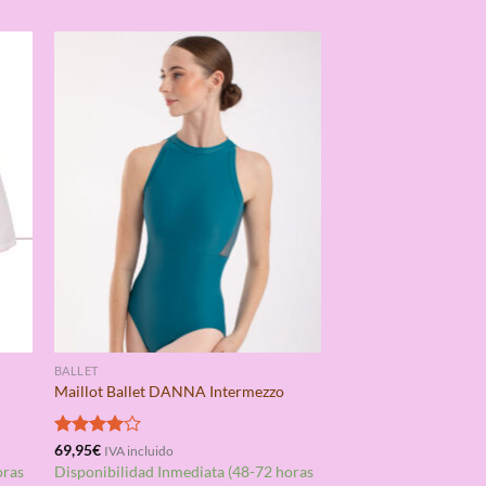
BALLET
Maillot Ballet DANNA Intermezzo
Valorado
69,95
€
IVA incluido
con
4.00
oras
Disponibilidad Inmediata (48-72 horas
de 5