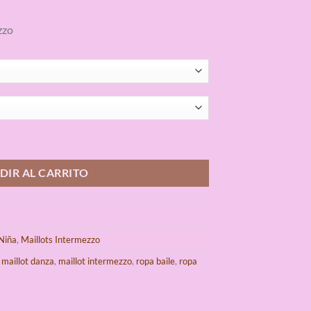
zzo
rmezzo cantidad
DIR AL CARRITO
 Niña
,
Maillots Intermezzo
,
maillot danza
,
maillot intermezzo
,
ropa baile
,
ropa