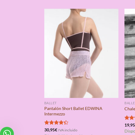
BALLET
BALLE
Pantalón Short Ballet EDWINA
Chal
Intermezzo
Valo
19,9
con
Valorado
30,95
€
IVA incluido
Dispo
de 5
con
4.33