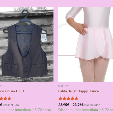
T
BALLET
eco Unisex CHD
Falda Ballet Happy Dance
rado
5
€
Valorado
23,95
€
–
23,96
€
IVA incluido
IVA incluido
4.50
con
4.50
nibilidad Inmediata (48-72 horas
Disponibilidad Inmediata (48-72 h
de 5