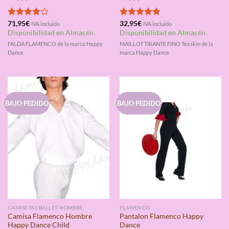
Valorado
71,95
€
Valorado
32,95
€
IVA incluido
IVA incluido
con
4.00
con
4.75
Disponibilidad en Almacén
Disponibilidad en Almacén
de 5
de 5
FALDA FLAMENCO de la marca Happy
MAILLOT TIRANTE FINO Texskin de la
Dance
marca Happy Dance
BAJO PEDIDO
BAJO PEDIDO
CAMISETAS BALLET HOMBRE
FLAMENCO
Camisa Flamenco Hombre
Pantalon Flamenco Happy
Happy Dance Child
Dance