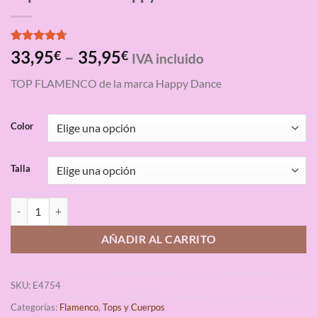
Valorado
3
33,95
–
35,95
€
€
IVA incluido
con
4.67
de 5 en
TOP FLAMENCO de la marca Happy Dance
base a
valoraciones
de clientes
Color
Talla
Top Flamenco Happy Dance cantidad
AÑADIR AL CARRITO
SKU:
E4754
Categorías:
Flamenco
,
Tops y Cuerpos