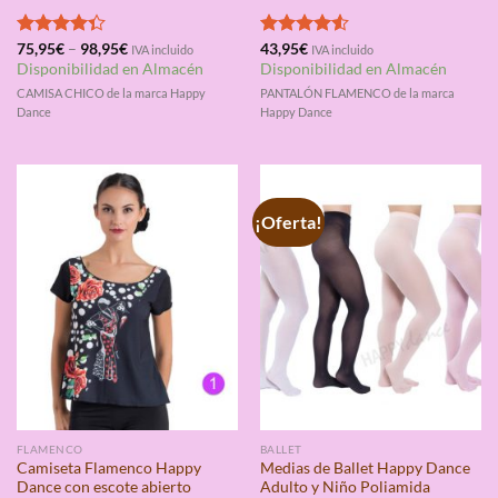
Valorado
75,95
€
–
98,95
€
Valorado
43,95
€
IVA incluido
IVA incluido
con
4.33
con
4.50
Disponibilidad en Almacén
Disponibilidad en Almacén
de 5
de 5
CAMISA CHICO de la marca Happy
PANTALÓN FLAMENCO de la marca
Dance
Happy Dance
¡Oferta!
FLAMENCO
BALLET
Camiseta Flamenco Happy
Medias de Ballet Happy Dance
Dance con escote abierto
Adulto y Niño Poliamida