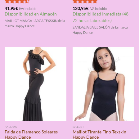
Valorado
41,95
€
Valorado
120,95
€
IVA incluido
IVA incluido
con
4.50
con
4.75
Disponibilidad en Almacén
Disponibilidad Inmediata (48-
de 5
de 5
72 horas laborables)
MAILLOT MANGA LARGA TEXSKIN de la
marca Happy Dance
SANDALIA BAILE SALÓN de la marca
Happy Dance
FALDAS
BALLET
Falda de Flamenco Soleares
Maillot Tirante Fino Texskin
Happy Dance
Happy Dance