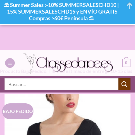
⛱ Summer Sales :-10% SUMMERSALESCHD10 |
-15% SUMMERSALESCHD15 y ENVÍO GRATIS
Compras >60€ Península ⛱
Saltar
al
contenido
0
Producto Bajo Pedido. Tiempo estimado de entrega 10-15 días
laborables
Buscar
por:
BAJO PEDIDO