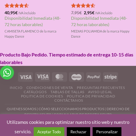
El
El
Valorado
40,95
€
Valorado
7,95
€
2,95
€
IVA incluido
IVA incluido
precio
precio
con
4.50
con
4.50
Disponibilidad Inmediata (48-
Disponibilidad Inmediata (48-
original
actual
de 5
de 5
era:
es:
72 horas laborables)
72 horas laborables)
7,95€.
2,95€.
CAMISETA FLAMENCO de la marca
MEDIAS POLIAMIDA de la marca Happy
Happy Dance
Dance
Producto Bajo Pedido. Tiempo estimado de entrega 10-15 días
laborables
INICIO
CONDICIONES DE VENTA
PREGUNTAS FRECUENTES
CATÁLOGOS
TABLAS DE TALLAS
AVISO LEGAL
POLITICA DE COOKIES
POLITICA DE PRIVACIDAD
CONTÁCTANOS
QUIENES SOMOS
|
CÓMO SELECCIONAMOS PRODUCTOS
|
DERECHO DE
DESISTIMIENTO |
FORMULARIO DE DESISTIMIENTO
Utilizamos cookies para optimizar nuestro sitio web y nuestro
servicio.
Aceptar Todo
Rechazar
Personalizar