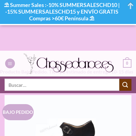
⛱ Summer Sales :-10% SUMMERSALESCHD10 |
-15% SUMMERSALESCHD15 y ENVÍO GRATIS
Compras >60€ Península ⛱
Saltar
al
contenido
0
Producto Bajo Pedido. Tiempo estimado de entrega 10-15 días
laborables
Buscar
por:
BAJO PEDIDO