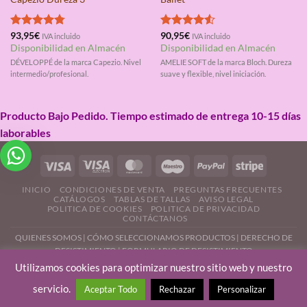
Valorado
93,95
€
Valorado
90,95
€
IVA incluido
IVA incluido
con
4.75
con
4.50
Disponibilidad en Almacén
Disponibilidad en Almacén
de 5
de 5
DÉVELOPPÉ de la marca Capezio. Nivel
AMELIE SOFT de la marca Bloch. Dureza
intermedio/profesional.
suave y flexible, nivel iniciación.
Producto Bajo Pedido. Tiempo estimado de entrega 10-15 días
laborables
INICIO
CONDICIONES DE VENTA
PREGUNTAS FRECUENTES
CATÁLOGOS
TABLAS DE TALLAS
AVISO LEGAL
POLITICA DE COOKIES
POLITICA DE PRIVACIDAD
CONTÁCTANOS
QUIENES SOMOS
|
CÓMO SELECCIONAMOS PRODUCTOS
|
DERECHO DE
DESISTIMIENTO |
FORMULARIO DE DESISTIMIENTO
Utilizamos cookies para optimizar nuestro sitio web y nuestro
servicio.
Aceptar Todo
Rechazar
Personalizar