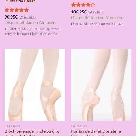
Puntas de Ballet
Valorado
106,95
€
IVA incluido
con
4.33
Valorado
90,95
€
IVA incluido
Disponibilidad en Almacén
de 5
con
5.00
Disponibilidad en Almacén
PUNTAS SL-BR de la marca R-CLASS
de 5
TRIOMPHE SUEDE TOE CAP (puntera
ante) de la marca Bloch. Nivel medio.
CALZADO
CALZADO
Bloch Serenade Triple Strong
Puntas de Ballet Donatella