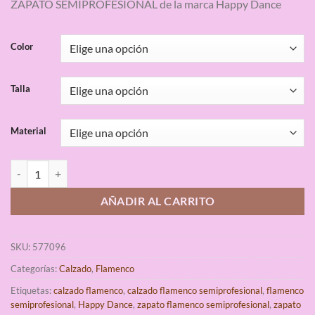
ZAPATO SEMIPROFESIONAL de la marca Happy Dance
base a
valoraciones
de clientes
Color
Talla
Material
Zapatos de Baile Flamenco Happy Dance Semiprofesional Hebilla Anc
AÑADIR AL CARRITO
SKU:
577096
Categorías:
Calzado
,
Flamenco
Etiquetas:
calzado flamenco
,
calzado flamenco semiprofesional
,
flamenco
semiprofesional
,
Happy Dance
,
zapato flamenco semiprofesional
,
zapato