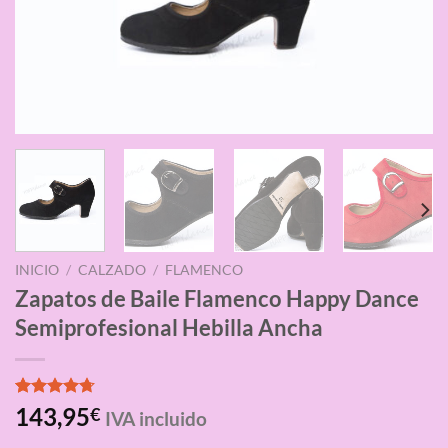
INICIO
/
CALZADO
/
FLAMENCO
Zapatos de Baile Flamenco Happy Dance
Semiprofesional Hebilla Ancha
Valorado
3
143,95
€
IVA incluido
con
4.67
de 5 en