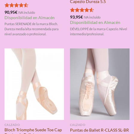
Capezio Dureza 5.5
Valorado
90,95
€
IVA incluido
con
4.50
Valorado
93,95
€
Disponibilidad en Almacén
IVA incluido
de 5
con
4.50
Disponibilidad en Almacén
Puntas SERENADE de la marca Bloch.
de 5
DÉVELOPPÉ de la marca Capezio. Nivel
Dureza media/alta recomendada para
intermedio/profesional.
nivel avanzado o profesional.
CALZADO
CALZADO
Bloch Triomphe Suede Toe Cap
Puntas de Ballet R-CLASS SL-BR