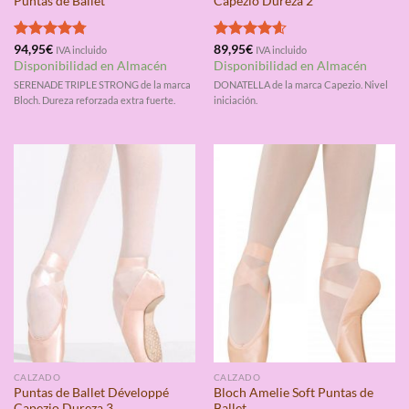
Puntas de Ballet
Capezio Dureza 2
Valorado
94,95
€
Valorado
89,95
€
IVA incluido
IVA incluido
con
4.75
con
4.60
Disponibilidad en Almacén
Disponibilidad en Almacén
de 5
de 5
SERENADE TRIPLE STRONG de la marca
DONATELLA de la marca Capezio. Nivel
Bloch. Dureza reforzada extra fuerte.
iniciación.
CALZADO
CALZADO
Puntas de Ballet Développé
Bloch Amelie Soft Puntas de
Capezio Dureza 3
Ballet